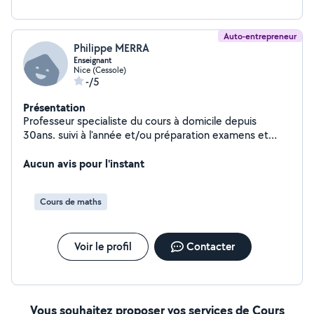
Auto-entrepreneur
Philippe MERRA
Enseignant
Nice (Cessole)
-/5
Présentation
Professeur specialiste du cours à domicile depuis
30ans. suivi à l'année et/ou préparation examens et
concours. remise à niveau préparation au CRPE, je m
occupe aussi de la transition entre le lycée et le
Aucun avis pour l'instant
Supérieur (IUT, fac, prépa.)
Cours de maths
Voir le profil
Contacter
Vous souhaitez proposer vos services de Cours