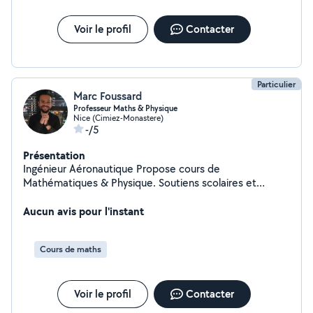
de médecine dans le cadre des "mineures", j'ai aussi
validé ma première année de licence de maths
Voir le profil
Contacter
(sciences et technologies)
Particulier
Marc Foussard
Professeur Maths & Physique
Nice (Cimiez-Monastere)
-/5
Présentation
Ingénieur Aéronautique Propose cours de
Mathématiques & Physique. Soutiens scolaires et
remise à niveau de la 6ème à la terminale. Si mon profil
vous intéresse, vous pouvez me contacter.
Aucun avis pour l'instant
Cours de maths
Voir le profil
Contacter