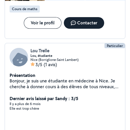
Cours de maths
Voir le profil
Contacter
Particulier
Lou Trelle
Lou, étudiante
Nice (Borriglione-Saint Lambert)
3/5
(1 avis)
Présentation
Bonjour, je suis une étudiante en médecine à Nice. Je
cherche à donner cours à des élèves de tous niveaux,
notamment en matières scientifiques, mais je peux
aussi aider dans d'autres matières si besoin. J'ai eu un
Dernier avis laissé par Sandy : 3/5
bac spécialités maths, physique-chimie, option maths
Il y a plus de 6 mois
Elle est trop chère
expertes, et SVT en première Je suis tutrice en
médecine, ce qui me donne de l'expérience dans la
pédagogie, aussi bien pour donner des cours particuliers
que dans des amphithéâtres En parallèle de mon année