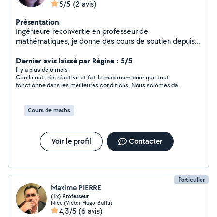
5/5
(2 avis)
Présentation
Ingénieure reconvertie en professeur de
mathématiques, je donne des cours de soutien depuis
plus de 15 ans, en présentiel ou en ligne.
Dernier avis laissé par Régine : 5/5
Il y a plus de 6 mois
Cecile est très réactive et fait le maximum pour que tout
fonctionne dans les meilleures conditions. Nous sommes dans
l'attente de la finalisation de notre échange qui sera, à n'en pas
douter, très positif. Merci Cécile et à très bientôt.
Cordialement . Régine
Cours de maths
Voir le profil
Contacter
Particulier
Maxime PIERRE
(Ex) Professeur
Nice (Victor Hugo-Buffa)
4,3/5
(6 avis)