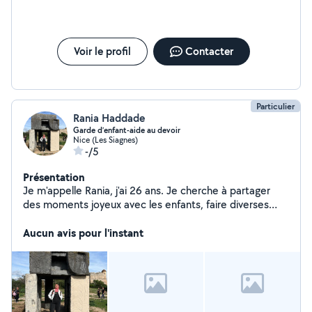
Voir le profil
Contacter
Particulier
Rania Haddade
Garde d’enfant-aide au devoir
Nice (Les Siagnes)
-/5
Présentation
Je m'appelle Rania, j'ai 26 ans. Je cherche à partager
des moments joyeux avec les enfants, faire diverses
activités et les aider à faire leurs devoirs. Je suis aussi
ouverte à des cours supp en maths jusqu'au niveau
Aucun avis pour l'instant
terminal.