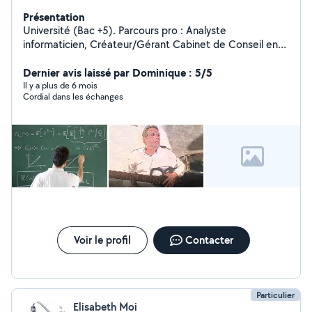
Présentation
Université (Bac +5). Parcours pro : Analyste
informaticien, Créateur/Gérant Cabinet de Conseil en
Informatique puis enseignant (en lycée et université).
Aujourd'hui, je dispense des cours de mathématiques et
Dernier avis laissé par Dominique : 5/5
de guitare acoustique.
Il y a plus de 6 mois
Cordial dans les échanges
Voir le profil
Contacter
Particulier
Elisabeth Moi