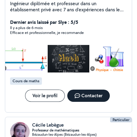
Ingénieur diplômée et professeur dans un
établissement privé avec 7 ans d'expériences dans le
domaine d'enseignement en mathématiques, physique
chimie et résistance des matériaux. Je vous propose
Dernier avis laissé par Slye : 5/5
mes services de professeur particulier dans les matières
Il y a plus de 6 mois
Efficace et professionnelle, je recommande
scientifiques : mathématiques, physiques et sciences
de l'ingénieur. Avec une solide expérience de
l'enseignement du collège au BTS, je m'adapte aux
besoins spécifiques de chaque élève, que ce soit pour
des remises à niveau, la préparation des examens
(brevet, concours), ou un accompagnement régulier
pour approfondir les notions acquises en classe . Les
séances se déroulent en visioconférence via Google
Cours de maths
Meet et en présentiel. Le premier cours est offert, vous
permettant ainsi de découvrir la qualité de
l'enseignement, sans aucun engagement.
Voir le profil
Contacter
Particulier
Cécile Lebègue
Professeur de mathématiques
Bézaudun-les-Alpes (Bézaudun-les-Alpes)