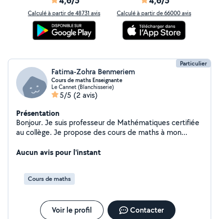
4,6/5
4,6/5
Calculé à partir de 48731 avis
Calculé à partir de 66000 avis
Particulier
Fatima-Zohra Benmeriem
Cours de maths Enseignante
Le Cannet (Blanchisserie)
5/5
(2 avis)
Présentation
Bonjour. Je suis professeur de Mathématiques certifiée
au collège. Je propose des cours de maths à mon
domicile, pour un groupe de 4 élèves à raison de 1h30
par semaine.
Aucun avis pour l'instant
Cours de maths
Voir le profil
Contacter