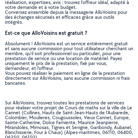
réalisation, expertises, avis : trouvez l'offreur idéal, adapté à
votre demande et à votre budget.
Conversez ensemble depuis la messagerie AlloVoisins pour
des échanges sécurisés et efficaces grâce aux outils
intégrés.
Est-ce que AlloVoisins est gratuit ?
Absolument ! AlloVoisins est un service entièrement gratuit
et sans aucune commission pour tout utilisateur cherchant un
membre, qu’il soit professionnel ou particulier, pour une
prestation de service ou une location de matériel. Payez
uniquement le prix de la prestation, fixé par vous,
demandeur, et l’offreur.
Vous pouvez réaliser le paiement en ligne de la prestation
directement sur AlloVoisins, sans aucune commission ni frais
bancaires.
Sur AlloVoisins, trouvez toutes les prestations de services
pour réaliser votre projet de Cours de maths sur la ville de Le
Cannet (Collines, Hauts de Saint-Jean-Hauts de l'Aubarede,
Colombier, Moulieres, Cougoussoles, Vieux Cannet, Europe,
Sainte-Catherine, Dolce Farniente, Maurice Jeanpierre,
Mirandoles, Mimosas, Tignes et Sevigne, Garibondy, Aubanel,
Blanchisserie, Four à Chaux) (Alpes-maritimes, 06110, 06400,
06250, 06150)