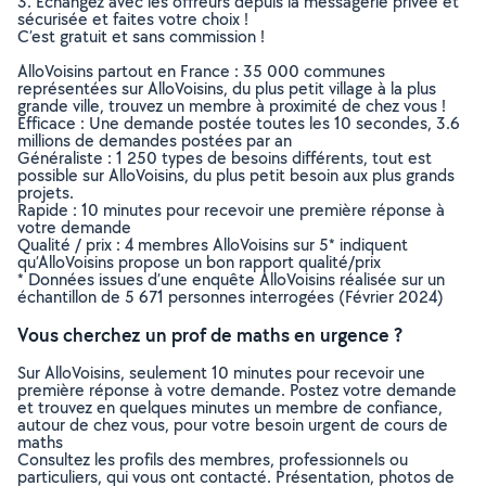
3. Echangez avec les offreurs depuis la messagerie privée et
sécurisée et faites votre choix !
C’est gratuit et sans commission !
AlloVoisins partout en France : 35 000 communes
représentées sur AlloVoisins, du plus petit village à la plus
grande ville, trouvez un membre à proximité de chez vous !
Efficace : Une demande postée toutes les 10 secondes, 3.6
millions de demandes postées par an
Généraliste : 1 250 types de besoins différents, tout est
possible sur AlloVoisins, du plus petit besoin aux plus grands
projets.
Rapide : 10 minutes pour recevoir une première réponse à
votre demande
Qualité / prix : 4 membres AlloVoisins sur 5* indiquent
qu’AlloVoisins propose un bon rapport qualité/prix
* Données issues d’une enquête AlloVoisins réalisée sur un
échantillon de 5 671 personnes interrogées (Février 2024)
Vous cherchez un prof de maths en urgence ?
Sur AlloVoisins, seulement 10 minutes pour recevoir une
première réponse à votre demande. Postez votre demande
et trouvez en quelques minutes un membre de confiance,
autour de chez vous, pour votre besoin urgent de cours de
maths
Consultez les profils des membres, professionnels ou
particuliers, qui vous ont contacté. Présentation, photos de