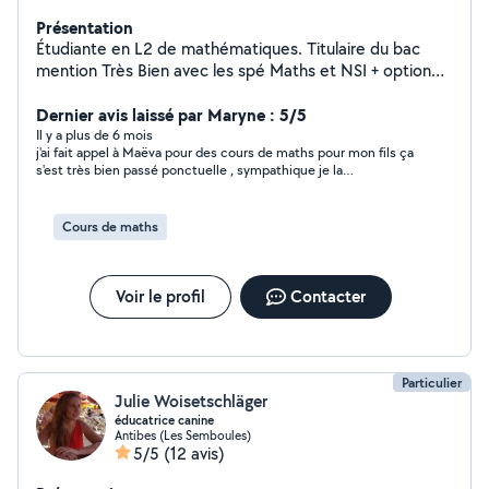
Présentation
Étudiante en L2 de mathématiques. Titulaire du bac
mention Très Bien avec les spé Maths et NSI + option
Maths Expertes, je propose des cours individuels à
domicile.
Dernier avis laissé par Maryne : 5/5
Il y a plus de 6 mois
j'ai fait appel à Maëva pour des cours de maths pour mon fils ça
s'est très bien passé ponctuelle , sympathique je la
recommande
Cours de maths
Voir le profil
Contacter
Particulier
Julie Woisetschläger
éducatrice canine
Antibes (Les Semboules)
5/5
(12 avis)