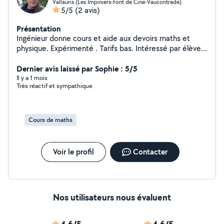
Vallauris (Les Impiniers-Font de Cine-Vaucontrade)
5/5
(2 avis)
Présentation
Ingénieur donne cours et aide aux devoirs maths et
physique. Expérimenté . Tarifs bas. Intéressé par élève
volontaire pour faire des progrès. Dans ce cas les
résultats sont garantis. (Parcours sup)
Dernier avis laissé par Sophie : 5/5
Il y a 1 mois
Très réactif et sympathique
Cours de maths
Voir le profil
Contacter
Nos utilisateurs nous évaluent