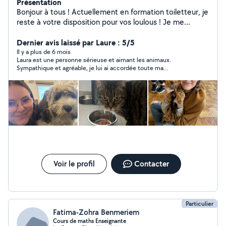
Présentation
Bonjour à tous ! Actuellement en formation toiletteur, je
reste à votre disposition pour vos loulous ! Je me
déplace à domicile Je garde également vos animaux
pendant vos absences !
Dernier avis laissé par Laure : 5/5
Il y a plus de 6 mois
Laura est une personne sérieuse et aimant les animaux.
Sympathique et agréable, je lui ai accordée toute ma
confiance, elle s'est très bien occupée de notre chat, je la
conseille vivement !
Voir le profil
Contacter
Particulier
Fatima-Zohra Benmeriem
Cours de maths Enseignante