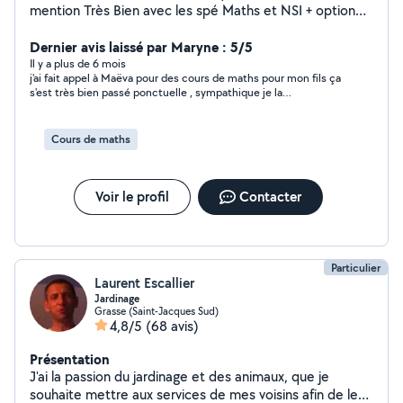
mention Très Bien avec les spé Maths et NSI + option
Maths Expertes, je propose des cours individuels à
domicile.
Dernier avis laissé par Maryne : 5/5
Il y a plus de 6 mois
j'ai fait appel à Maëva pour des cours de maths pour mon fils ça
s'est très bien passé ponctuelle , sympathique je la
recommande
Cours de maths
Voir le profil
Contacter
Particulier
Laurent Escallier
Jardinage
Grasse (Saint-Jacques Sud)
4,8/5
(68 avis)
Présentation
J'ai la passion du jardinage et des animaux, que je
souhaite mettre aux services de mes voisins afin de les