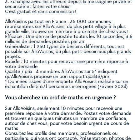
3. Echangez avec les offreurs depuis la messagerie privée et
sécurisée et faites votre choix !
C’est gratuit et sans commission !
AlloVoisins partout en France : 35 000 communes
représentées sur AlloVoisins, du plus petit village à la plus
grande ville, trouvez un membre à proximité de chez vous !
Efficace : Une demande postée toutes les 10 secondes, 3.6
millions de demandes postées par an
Généraliste : 1 250 types de besoins différents, tout est
possible sur AlloVoisins, du plus petit besoin aux plus grands
projets.
Rapide : 10 minutes pour recevoir une première réponse à
votre demande
Qualité / prix : 4 membres AlloVoisins sur 5* indiquent
qu’AlloVoisins propose un bon rapport qualité/prix
* Données issues d’une enquête AlloVoisins réalisée sur un
échantillon de 5 671 personnes interrogées (Février 2024)
Vous cherchez un prof de maths en urgence ?
Sur AlloVoisins, seulement 10 minutes pour recevoir une
première réponse à votre demande. Postez votre demande
et trouvez en quelques minutes un membre de confiance,
autour de chez vous, pour votre besoin urgent de cours de
maths
Consultez les profils des membres, professionnels ou
particuliers, qui vous ont contacté. Présentation, photos de