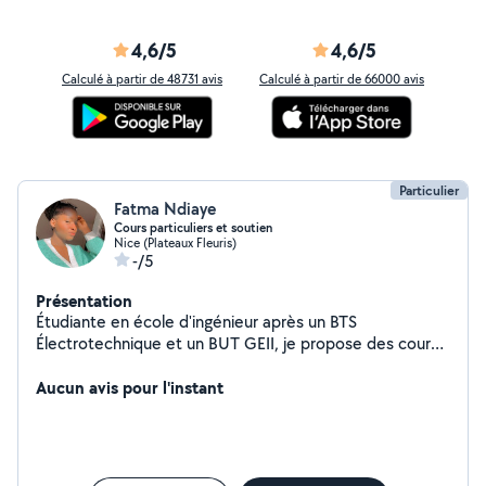
4,6/5
4,6/5
Calculé à partir de 48731 avis
Calculé à partir de 66000 avis
Particulier
Fatma Ndiaye
Cours particuliers et soutien
Nice (Plateaux Fleuris)
-/5
Présentation
Étudiante en école d'ingénieur après un BTS
Électrotechnique et un BUT GEII, je propose des cours
particuliers et du soutien scolaire pour tous niveaux :
primaire, collège et lycée. Matières proposées :
Aucun avis pour l'instant
Mathématiques, Physique-Chimie, Sciences de
l'ingénieur, Électricité/Électronique. Méthode :
Explications claires, exercices progressifs et
accompagnement personnalisé selon les besoins de