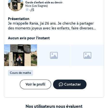
Garde d’enfant-aide au devoir
Nice (Les Siagnes)
-/5
Présentation
Je m'appelle Rania, j'ai 26 ans. Je cherche à partager
des moments joyeux avec les enfants, faire diverses
activités et les aider à faire leurs devoirs. Je suis aussi
ouverte à des cours supp en maths jusqu'au niveau
Aucun avis pour l'instant
terminal.
Cours de maths
Voir le profil
Contacter
Nos utilisateurs nous évaluent