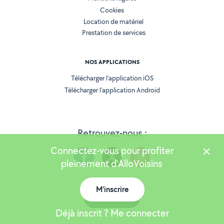
Cookies
Location de matériel
Prestation de services
NOS APPLICATIONS
Télécharger l’application iOS
Télécharger l’application Android
Retrouvez-nous :
Connectez-vous pour profiter
pleinement d'AlloVoisins
M'inscrire
Version 25.5.3
Carte
Déjà inscrit ? Me connecter