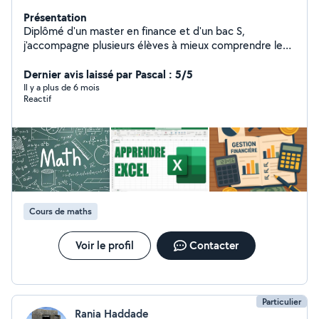
Présentation
Diplômé d'un master en finance et d'un bac S,
j'accompagne plusieurs élèves à mieux comprendre les
mathématiques, l'anglais et l'espagnol. Je maîtrise
parfaitement la plupart des outils informatique. Je me
Dernier avis laissé par Pascal : 5/5
ferai un plaisir de vous accompagner pour développer
Il y a plus de 6 mois
Reactif
vos connaissances en informatique ou pour un projet en
particulier. J'ai vécu aux USA et au Mexique donc je
parle couramment l'anglais et l'espagnol. Je m'adapte à
chaque élève et prends le temps d'expliquer de
différentes façons, pour rendre les cours sympathiques
:)
Cours de maths
Voir le profil
Contacter
Particulier
Rania Haddade