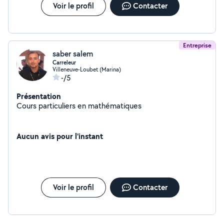
l'élève. Objectifs : Améliorer la compréhension, combler
Voir le profil
Contacter
les lacunes, préparer les examens et gagner en
confiance. Lieu : À domicile ou en ligne (selon
préférence). Tarif : À discuter selon le niveau et la
fréquence. CESU accepté.
Entreprise
saber salem
Carreleur
Villeneuve-Loubet (Marina)
-/5
Présentation
Cours particuliers en mathématiques
Aucun avis pour l'instant
Voir le profil
Contacter