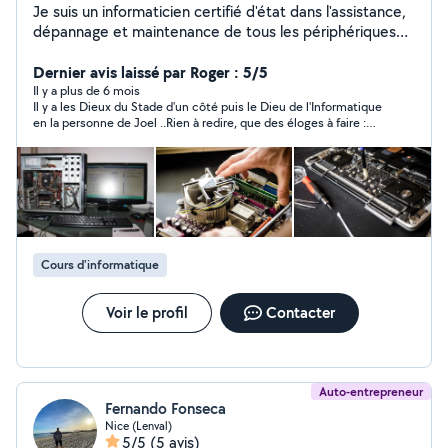
Je suis un informaticien certifié d'état dans l'assistance,
dépannage et maintenance de tous les périphériques
informatiques.
***************************************************************
Dernier avis laissé par Roger : 5/5
************************************* Dépannage /
Il y a plus de 6 mois
Il y a les Dieux du Stade d'un côté puis le Dieu de l'Informatique
Assistance / Cours /Hardware / Software / Formatage /
en la personne de Joel ..Rien à redire, que des éloges à faire :
Installation / Nettoyage / Récupération de données /
efficacité, professionnalisme, réactivité, disponibilité, des prix
Montage PC / Conseils /
plus que corrects en fonction du dépannage à effectuer. Je
***************************************************************
recommande
************************************* En tant qu'auteur -
compositeur et arrangeur (membre de la SACEM), je
dispense également des cours de piano et de danses
latines (salsa porto, salsa cubaine et bachata).
Cours d'informatique
Voir le profil
Contacter
Auto-entrepreneur
Fernando Fonseca
Nice (Lenval)
5/5
(5 avis)