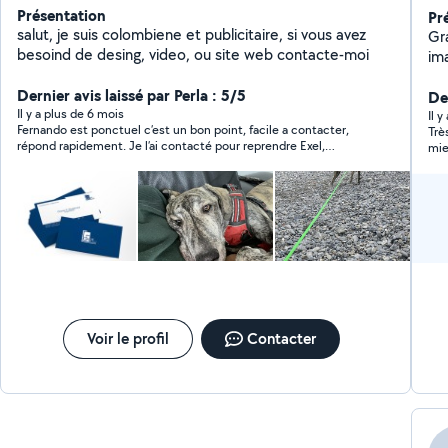
Présentation
Pr
salut, je suis colombiene et publicitaire, si vous avez
Gr
besoind de desing, video, ou site web contacte-moi
im
info
Dernier avis laissé par Perla : 5/5
péd
Der
Il y a plus de 6 mois
po
Il 
Fernando est ponctuel c’est un bon point, facile a contacter,
Trè
ch
répond rapidement. Je l’ai contacté pour reprendre Exel,
mie
ph
beaucoup de patience et gentillesse. Merci beaucoup, je
Car
recommande vivement.
re
MI
ra
vœ
SO
en
nett
Ill
Voir le profil
Contacter
Da
Ab