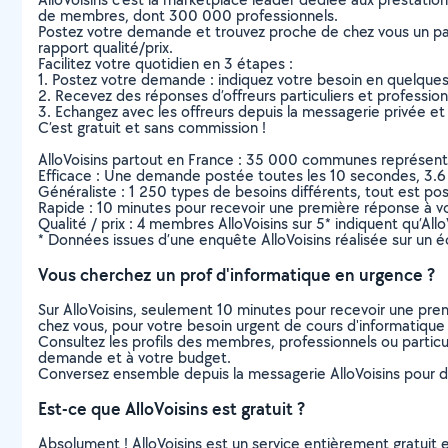
de membres, dont 300 000 professionnels.
Postez votre demande et trouvez proche de chez vous un parti
rapport qualité/prix.
Facilitez votre quotidien en 3 étapes :
1. Postez votre demande : indiquez votre besoin en quelque
2. Recevez des réponses d’offreurs particuliers et professio
3. Echangez avec les offreurs depuis la messagerie privée et 
C’est gratuit et sans commission !
AlloVoisins partout en France : 35 000 communes représentées 
Efficace : Une demande postée toutes les 10 secondes, 3.6
Généraliste : 1 250 types de besoins différents, tout est poss
Rapide : 10 minutes pour recevoir une première réponse à 
Qualité / prix : 4 membres AlloVoisins sur 5* indiquent qu’All
* Données issues d’une enquête AlloVoisins réalisée sur un é
Vous cherchez un prof d'informatique en urgence ?
Sur AlloVoisins, seulement 10 minutes pour recevoir une p
chez vous, pour votre besoin urgent de cours d'informatique
Consultez les profils des membres, professionnels ou particuli
demande et à votre budget.
Conversez ensemble depuis la messagerie AlloVoisins pour de
Est-ce que AlloVoisins est gratuit ?
Absolument ! AlloVoisins est un service entièrement gratuit 