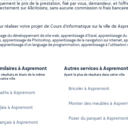
uement le prix de la prestation, fixé par vous, demandeur, et l’offr
rectement sur AlloVoisins, sans aucune commission ni frais bancaire
pour réaliser votre projet de Cours d'informatique sur la ville de 
ssage du développement de site web, apprentissage d'Excel, apprentissage d
 apprentissage de Photoshop, apprentissage de la navigation sur internet, ap
, apprentissage d'un language de programmation, apprentissage à l'utilisation 
imilaires à Aspremont
Autres services à Aspremon
e résultats et étant de la même
Ayant le plus de résultats dans cette ville
cette ville
Bricoler à Aspremont
maths à Aspremont
Monter des meubles à Aspre
glais à Aspremont
Poser du parquet à Aspremon
rançais à Aspremont