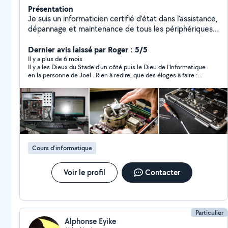
Présentation
Je suis un informaticien certifié d'état dans l'assistance,
dépannage et maintenance de tous les périphériques
informatiques.
**************************************************************
Dernier avis laissé par Roger : 5/5
************************************** Dépannage /
Il y a plus de 6 mois
Il y a les Dieux du Stade d'un côté puis le Dieu de l'Informatique
Assistance / Cours /Hardware / Software / Formatage /
en la personne de Joel ..Rien à redire, que des éloges à faire :
Installation / Nettoyage / Récupération de données /
efficacité, professionnalisme, réactivité, disponibilité, des prix
Montage PC / Conseils /
plus que corrects en fonction du dépannage à effectuer. Je
**************************************************************
recommande
************************************** En tant qu'auteur -
compositeur et arrangeur (membre de la SACEM), je
dispense également des cours de piano et de danses
latines (salsa porto, salsa cubaine et bachata).
Cours d'informatique
Voir le profil
Contacter
Particulier
Alphonse Eyike