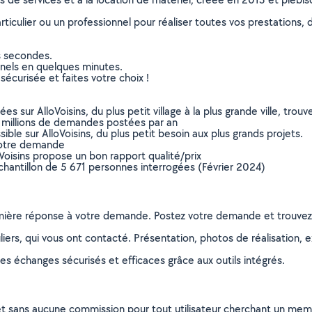
culier ou un professionnel pour réaliser toutes vos prestations, d
s secondes.
nnels en quelques minutes.
sécurisée et faites votre choix !
sur AlloVoisins, du plus petit village à la plus grande ville, tro
 millions de demandes postées par an
ible sur AlloVoisins, du plus petit besoin aux plus grands projets.
votre demande
oVoisins propose un bon rapport qualité/prix
chantillon de 5 671 personnes interrogées (Février 2024)
remière réponse à votre demande. Postez votre demande et trouve
ers, qui vous ont contacté. Présentation, photos de réalisation, exp
s échanges sécurisés et efficaces grâce aux outils intégrés.
et sans aucune commission pour tout utilisateur cherchant un membre