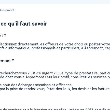
Aspremont
e qu’il faut savoir
t ?
électionnez directement les offreurs de votre choix ou postez vo
profs d'informatique, professionnels et particuliers, à Aspremont,
emont ?
recherchez-vous ? Est-ce urgent ? Quel type de prestataire, particu
 de chez vous à Aspremont ! Sur leur profil, consultez les services p
ns pour des échanges sécurisés et efficaces.
r la prise de rendez-vous, l’état des lieux, les devis et les facture
ns de services et à la location de matériel, créée en 2013 et plébi