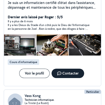
Je suis un informaticien certifié d'état dans l'assistance,
dépannage et maintenance de tous les périphériques
informatiques.
***************************************************************
Dernier avis laissé par Roger : 5/5
************************************* Dépannage /
Il y a plus de 6 mois
Il y a les Dieux du Stade d'un côté puis le Dieu de l'Informatique
Assistance / Cours /Hardware / Software / Formatage /
en la personne de Joel ..Rien à redire, que des éloges à faire :
Installation / Nettoyage / Récupération de données /
efficacité, professionnalisme, réactivité, disponibilité, des prix
Montage PC / Conseils /
plus que corrects en fonction du dépannage à effectuer. Je
***************************************************************
recommande
************************************* En tant qu'auteur -
compositeur et arrangeur (membre de la SACEM), je
dispense également des cours de piano et de danses
latines (salsa porto, salsa cubaine et bachata).
Cours d'informatique
Voir le profil
Contacter
Particulier
Vess Kong
Technicien informatique.
La Trinité (Le Rostit)