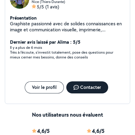
Nice (Thiers-Durante)
5/5
(1 avis)
Présentation
Graphiste passionné avec de solides connaissances en
image et communication visuelle, imprimerie,
informatique, et création sonore. Attentif, patient, et
pédagogue. (Fluent in English, if it helps). DISPONIBLE
Dernier avis laissé par Alima : 5/5
pour : · BRANDING : Identité de marque, stratégie,
Il y a plus de 6 mois
Très à l'écoute, s'investit totalement, pose des questions pour
charte graphique, logo. · PHOTO et VIDÉO : Shooting
mieux cerner mes besoins, donne des conseils
photo, retouches complètes, montage vidéo. · PRINT :
Carte de visite, flyer, dépliant, affiche, menu de
restaurant, carte de bar, packaging, album photo. · MISE
EN PAGE : Mémoire, dossier de candidature, CV,
rapport de stage, etc. · CALLIGRAPHIE : Carte de
Voir le profil
Contacter
vœux, invitation, mariage, faire-part, cadeau. · RÉSEAUX
SOCIAUX : Community management, stratégie, prise en
main. · SON : Composition, arrangement, nettoyage,
coloration, mixage, fx. LOGICIELS : · Illustrator, Affinity,
Canva · Photoshop, Lightroom · DaVinci Resolve, Capcut
Nos utilisateurs nous évaluent
· InDesign, Word, PowerPoint · Ableton Live, Rekordbox
4,6/5
4,6/5