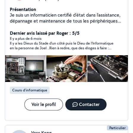
Présentation
Je suis un informaticien certifié d'état dans l'assistance,
dépannage et maintenance de tous les périphériques
informatiques.
***************************************************************
Dernier avis laissé par Roger : 5/5
************************************* Dépannage /
Il y a plus de 6 mois
Il y a les Dieux du Stade d'un côté puis le Dieu de l'Informatique
Assistance / Cours /Hardware / Software / Formatage /
en la personne de Joel ..Rien à redire, que des éloges à faire :
Installation / Nettoyage / Récupération de données /
efficacité, professionnalisme, réactivité, disponibilité, des prix
Montage PC / Conseils /
plus que corrects en fonction du dépannage à effectuer. Je
***************************************************************
recommande
************************************* En tant qu'auteur -
compositeur et arrangeur (membre de la SACEM), je
dispense également des cours de piano et de danses
latines (salsa porto, salsa cubaine et bachata).
Cours d'informatique
Voir le profil
Contacter
Particulier
Vess Kong