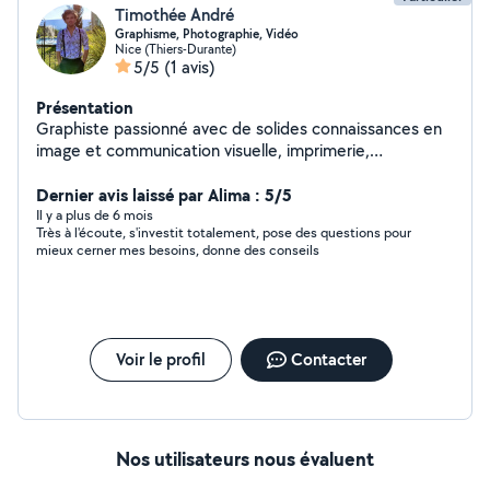
Timothée André
Graphisme, Photographie, Vidéo
Nice (Thiers-Durante)
5/5
(1 avis)
Présentation
Graphiste passionné avec de solides connaissances en
image et communication visuelle, imprimerie,
informatique, et création sonore. Attentif, patient, et
pédagogue. (Fluent in English, if it helps). DISPONIBLE
Dernier avis laissé par Alima : 5/5
pour : · BRANDING : Identité de marque, stratégie,
Il y a plus de 6 mois
Très à l'écoute, s'investit totalement, pose des questions pour
charte graphique, logo. · PHOTO et VIDÉO : Shooting
mieux cerner mes besoins, donne des conseils
photo, retouches complètes, montage vidéo. · PRINT :
Carte de visite, flyer, dépliant, affiche, menu de
restaurant, carte de bar, packaging, album photo. · MISE
EN PAGE : Mémoire, dossier de candidature, CV,
rapport de stage, etc. · CALLIGRAPHIE : Carte de
Voir le profil
Contacter
vœux, invitation, mariage, faire-part, cadeau. · RÉSEAUX
SOCIAUX : Community management, stratégie, prise en
main. · SON : Composition, arrangement, nettoyage,
coloration, mixage, fx. LOGICIELS : · Illustrator, Affinity,
Canva · Photoshop, Lightroom · DaVinci Resolve, Capcut
Nos utilisateurs nous évaluent
· InDesign, Word, PowerPoint · Ableton Live, Rekordbox