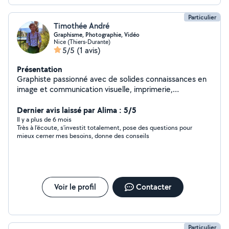
Particulier
Timothée André
Graphisme, Photographie, Vidéo
Nice (Thiers-Durante)
5/5
(1 avis)
Présentation
Graphiste passionné avec de solides connaissances en
image et communication visuelle, imprimerie,
informatique, et création sonore. Attentif, patient, et
pédagogue. (Fluent in English, if it helps). DISPONIBLE
Dernier avis laissé par Alima : 5/5
pour : · BRANDING : Identité de marque, stratégie,
Il y a plus de 6 mois
Très à l'écoute, s'investit totalement, pose des questions pour
charte graphique, logo. · PHOTO et VIDÉO : Shooting
mieux cerner mes besoins, donne des conseils
photo, retouches complètes, montage vidéo. · PRINT :
Carte de visite, flyer, dépliant, affiche, menu de
restaurant, carte de bar, packaging, album photo. · MISE
EN PAGE : Mémoire, dossier de candidature, CV,
rapport de stage, etc. · CALLIGRAPHIE : Carte de
Voir le profil
Contacter
vœux, invitation, mariage, faire-part, cadeau. · RÉSEAUX
SOCIAUX : Community management, stratégie, prise en
main. · SON : Composition, arrangement, nettoyage,
coloration, mixage, fx. LOGICIELS : · Illustrator, Affinity,
Particulier