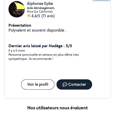
Canva · Photoshop, Lightroom · DaVinci Resolve, Capcut
Alphonse Eyike
· InDesign, Word, PowerPoint · Ableton Live, Rekordbox
Aide déménagement,
Nice (La Californie)
4,4/5
(11 avis)
Présentation
Polyvalent et souvent disponible .
Dernier avis laissé par Nadège : 5/5
Il y a 5 mois
Personne ponctuelle et sérieux en plus d'être très
sympathique. Je recommande !
Voir le profil
Contacter
Nos utilisateurs nous évaluent