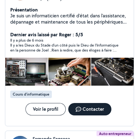
Présentation
Je suis un informaticien certifié d'état dans l'assistance,
dépannage et maintenance de tous les périphériques
informatiques.
***************************************************************
Dernier avis laissé par Roger : 5/5
************************************* Dépannage /
Il y a plus de 6 mois
Il y a les Dieux du Stade d'un côté puis le Dieu de l'Informatique
Assistance / Cours /Hardware / Software / Formatage /
en la personne de Joel ..Rien à redire, que des éloges à faire :
Installation / Nettoyage / Récupération de données /
efficacité, professionnalisme, réactivité, disponibilité, des prix
Montage PC / Conseils /
plus que corrects en fonction du dépannage à effectuer. Je
***************************************************************
recommande
************************************* En tant qu'auteur -
compositeur et arrangeur (membre de la SACEM), je
dispense également des cours de piano et de danses
latines (salsa porto, salsa cubaine et bachata).
Cours d'informatique
Voir le profil
Contacter
Auto-entrepreneur
Fernando Fonseca