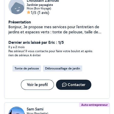
Lhoussain Zarrouki
Jardinier paysagiste
Nice (Bon-Voyage)
1/5
(1 avis)
Présentation
Bonjour, Je propose mes services pour l'entretien de
jardins et espaces verts : tonte de pelouse, taille de
haies, débroussaillage, désherbage, nettoyage
extérieur, évacuation des déchets verts et petits
Dernier avis laissé par Eric : 1/5
travaux d'aménagement paysager. Sérieux, ponctuel et
Il y a 2 mois
Pas sérieux! Il vous contacte pour faire votre boulot et après
soigneux, je travaille proprement et je m'adapte à
rien de sérieux A éviter
chaque demande : entretien régulier, remise en état
d'un jardin, intervention ponctuelle ou préparation avant
vente/location. Je peux me déplacer pour voir le travail
Tonte de pelouse
Débroussaillage de jardin
à effectuer et proposer un tarif clair selon la surface,
l'état du jardin et le type d'intervention. N'hésitez pas à
m'envoyer des photos de votre jardin pour une première
Voir le profil
Contacter
estimation rapide.
Auto-entrepreneur
Sam Sami
Nice (Paschetta)