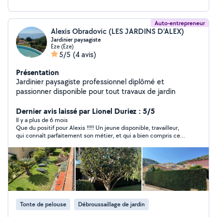
Auto-entrepreneur
Alexis Obradovic (LES JARDINS D'ALEX)
Jardinier paysagiste
Èze (Èze)
5/5
(4 avis)
Présentation
Jardinier paysagiste professionnel diplômé et
passionner disponible pour tout travaux de jardin
Dernier avis laissé par Lionel Duriez : 5/5
Il y a plus de 6 mois
Que du positif pour Alexis !!!!! Un jeune disponible, travailleur,
qui connaît parfaitement son métier, et qui a bien compris ce
que je recherchais ! Il a tenu ses engagements du début à la
fin, et même plus ! ! À recommander, sans aucun problème, je
garde précieusement ses coordonnées pour le rappeler de
façon régulière.
Tonte de pelouse
Débroussaillage de jardin