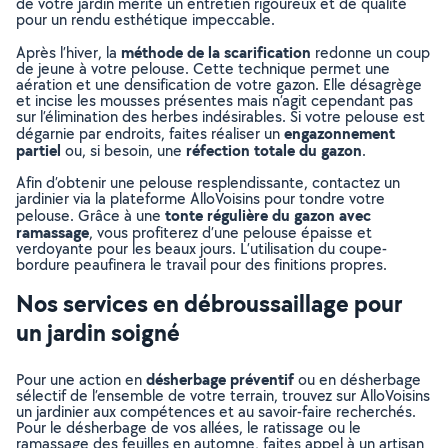
de votre jardin mérite un entretien rigoureux et de qualité
pour un rendu esthétique impeccable.
méthode de la scarification
Après l’hiver, la
redonne un coup
de jeune à votre pelouse. Cette technique permet une
aération et une densification de votre gazon. Elle désagrège
et incise les mousses présentes mais n’agit cependant pas
sur l’élimination des herbes indésirables. Si votre pelouse est
engazonnement
dégarnie par endroits, faites réaliser un
partiel
réfection totale du gazon
ou, si besoin, une
.
Afin d’obtenir une pelouse resplendissante, contactez un
jardinier via la plateforme AlloVoisins pour tondre votre
tonte régulière du gazon avec
pelouse. Grâce à une
ramassage
, vous profiterez d’une pelouse épaisse et
verdoyante pour les beaux jours. L’utilisation du coupe-
bordure peaufinera le travail pour des finitions propres.
Nos services en débroussaillage pour
un jardin soigné
désherbage préventif
Pour une action en
ou en désherbage
sélectif de l’ensemble de votre terrain, trouvez sur AlloVoisins
un jardinier aux compétences et au savoir-faire recherchés.
Pour le désherbage de vos allées, le ratissage ou le
ramassage des feuilles en automne, faites appel à un artisan