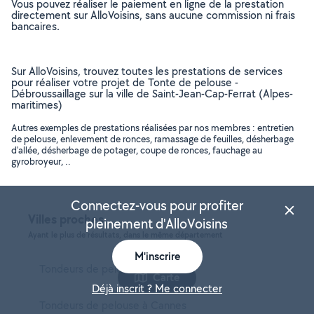
Vous pouvez réaliser le paiement en ligne de la prestation
directement sur AlloVoisins, sans aucune commission ni frais
bancaires.
Sur AlloVoisins, trouvez toutes les prestations de services
pour réaliser votre projet de Tonte de pelouse -
Débroussaillage sur la ville de Saint-Jean-Cap-Ferrat (Alpes-
maritimes)
Autres exemples de prestations réalisées par nos membres : entretien
de pelouse, enlevement de ronces, ramassage de feuilles, désherbage
d'allée, désherbage de potager, coupe de ronces, fauchage au
gyrobroyeur, ..
Connectez-vous pour profiter
Villes proches
pleinement d'AlloVoisins
Ayant le plus de résultats, dans le même département
M'inscrire
Tondeurs de pelouse à Nice
Carte
Déjà inscrit ? Me connecter
Tondeurs de pelouse à Cannes