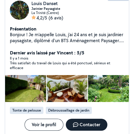
Louis Danset
Jarinier Paysagiste
La Trinité (Centre)
4,2/5
(6 avis)
Présentation
Bonjour ! Je m'appelle Louis, j'ai 24 ans et je suis jardinier
paysagiste, diplômé d'un BTS Aménagement Paysager.
Passionné par la nature et les espaces verts, je mets
mon savoir-faire à votre service pour tous vos projets
Dernier avis laissé par Vincent : 5/5
d'aménagement extérieur. Que ce soit pour la création
Il y a 1 mois
Très satisfait du travail de Louis qui a été ponctuel, sérieux et
de jardins, l'entretien de vos espaces verts ou la
efficace
conception de paysages sur mesure, je vous
accompagne pour concrétiser vos envies. N'hésitez pas
à me contacter pour échanger sur votre projet !
Tonte de pelouse
Débroussaillage de jardin
Voir le profil
Contacter