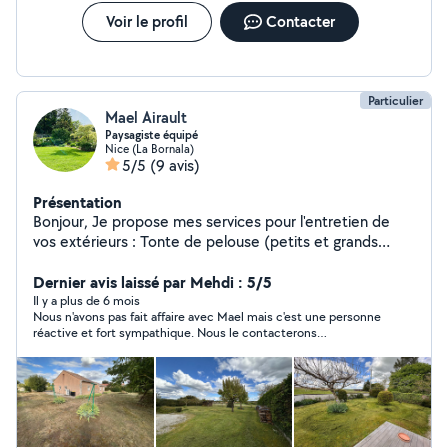
Voir le profil
Contacter
Particulier
Mael Airault
Paysagiste équipé
Nice (La Bornala)
5/5
(9 avis)
Présentation
Bonjour, Je propose mes services pour l'entretien de
vos extérieurs : Tonte de pelouse (petits et grands
terrains) Débroussaillage Entretien de jardins Petits
travaux de paysagisme Je suis équipé de tout le
Dernier avis laissé par Mehdi : 5/5
matériel nécessaire (tondeuse, débroussailleuse, etc.)
Il y a plus de 6 mois
Nous n'avons pas fait affaire avec Mael mais c'est une personne
et je peux intervenir rapidement. Sérieux, ponctuel et
réactive et fort sympathique. Nous le contacterons
efficace, je m'adapte à vos besoins. N'hésitez pas à me
certainement à l'avenir pour des tâches de jardinage.
contacter pour plus d'infos ou un devis !