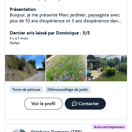
Présentation
Bonjour, je me présente Marc jardinier, paysagiste avec
plus de 10 ans d'expérience et 3 ans d'expérience dans
la couverture . Je suis quelqu'un de sérieux motivé
minutieux. La satisfaction du client est une priorité pour
Dernier avis laissé par Dominique : 5/5
moi .
Il y a 1 mois
Parfait
Tonte de pelouse
Débroussaillage de jardin
Voir le profil
Contacter
Auto-entrepreneur
Stéphane Tremione (TRP)