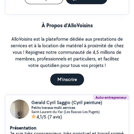
Travail assuré et professionnel Contactez EA Services
dès aujourd'hui !
À Propos d’AlloVoisins
AlloVoisins est la plateforme dédiée aux prestations de
services et à la location de matériel à proximité de chez
vous ! Rejoignez notre communauté de 4,5 millions de
membres, professionnels et particuliers, et facilitez
votre quotidien pour tous vos projets !
M'inscrire
Auto-entrepreneur
Gerald Cyril Saggio (Cyril peinture)
Petits travaux multi services
Saint-Laurent-du-Var (Les Rascas-Les Pugets)
4,1/5
(7 avis)
Présentation
Je suis très conscencieux ,très ponctuel et travail soigné