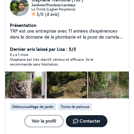
Jardinier/Plombier/carreleur.
La Trinité (Laghet-Peripherie)
5/5
(4 avis)
Présentation
TRP est une entreprise avec 11 années d'expériences
dans le domaine de la plomberie et la pose de carrelage
nous effectuons aussi les entretiens de jardin, les
débroussaillages et tout autre tâches dans vos espaces
Dernier avis laissé par Lisa : 5/5
verts. Dynamique, consciencieux et à l'écoute de notre
Il y a 1 mois
Stephane est très réactif, sérieux et efficace. Je le
clientèle ont va savoir vous conseiller et diriger dans vos
recommande sans hésitation.
choix tout au long de votre chantier. Nous réalisons les
entretiens de jardin,taille de haies et On réalise les
débroussaillage de vos terrains.
Débroussaillage de jardin
Tonte de pelouse
Voir le profil
Contacter