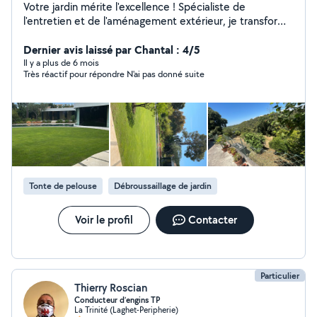
Votre jardin mérite l'excellence ! Spécialiste de
l'entretien et de l'aménagement extérieur, je transforme
vos espaces verts en véritables lieux de détente.
Entretien complet : tonte, taille de haies et arbustes,
Dernier avis laissé par Chantal : 4/5
désherbage, débroussaillage, plantations, création de
Il y a plus de 6 mois
Très réactif pour répondre N'ai pas donné suite
massifs. Travaux spécialisés : installation & entretien
d'arrosage automatique, élagage et abattage d'arbres
en toute sécurité. Qualité garantie : matériel
professionnel, finitions impeccables, respect des délais.
Basé à Nice, j'interviens rapidement dans tout le
secteur pour particuliers, professionnels et
copropriétés. Mon objectif : un jardin propre,
harmonieux et soigné toute l'année. Devis gratuit et
Tonte de pelouse
Débroussaillage de jardin
conseils personnalisés Votre satisfaction est ma priorité.
Profitez du crédit d'impôt : -50% sur vos prestations de
jardinage avec FLJARD1N Contactez-nous au O6 28 73
Voir le profil
Contacter
03 15 Pour votre confort, vous pouvez régler vos
prestations avec le CESU
Particulier
Thierry Roscian
Conducteur d’engins TP
La Trinité (Laghet-Peripherie)