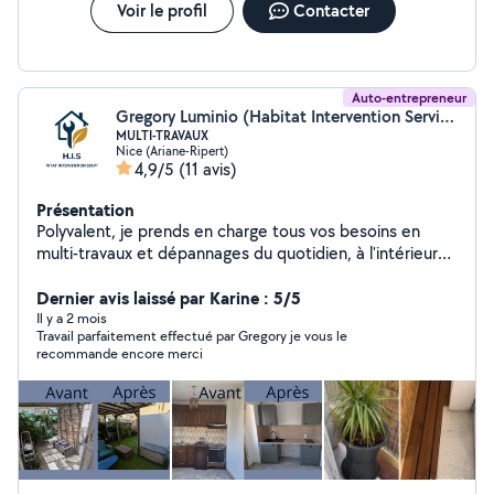
Voir le profil
Contacter
Auto-entrepreneur
Gregory Luminio (Habitat Intervention Services)
MULTI-TRAVAUX
Nice (Ariane-Ripert)
4,9/5
(11 avis)
Présentation
Polyvalent, je prends en charge tous vos besoins en
multi-travaux et dépannages du quotidien, à l'intérieur
comme à l'extérieur : Petits travaux intérieurs : Peinture,
revêtement de sol, maçonnerie, montage et installation
Dernier avis laissé par Karine : 5/5
de meubles, aménagements divers. Dépannages
Il y a 2 mois
Travail parfaitement effectué par Gregory je vous le
express : Petite plomberie et petite électricité
recommande encore merci
(changement de prises, luminaires). Entretien extérieur :
Nettoyage et soin de vos jardins (débroussaillage, taille
de haies, élagage léger) et entretien de vos espaces
piscine. Réparations en tout genre : Je trouve une
solution rapide et durable pour chaque problème. Que
ce soit pour une intervention urgente ou un projet de