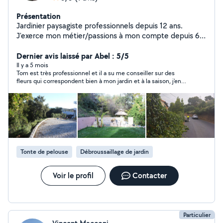
Présentation
Jardinier paysagiste professionnels depuis 12 ans.
J'exerce mon métier/passions à mon compte depuis 6
ans. Je suis diplôme d'un cap et et bp paysagiste. Je me
forme en continue autour des : Plantes bio-indicatrices/
Dernier avis laissé par Abel : 5/5
taille fruitières / Compréhension du sol / Créations de
Il y a 5 mois
Tom est très professionnel et il a su me conseiller sur des
potager / Pépiniériste végétal local/ Bassins / Maitre
fleurs qui correspondent bien à mon jardin et à la saison, j'en
composteur etc.. Équipé pour touts types de
suis très satisfait.
prestations, je réalise: Entretiens de jardins Remise de
état Travaux de clôture Design et conseils Travaux de
maçonnerie Pose d'arrosage automatique Créations de
jardin comestible ( Potager,verger,maraîchage)
Réalisation de travaux d'ebenisterie ( jardinière, terrasse
etc..) Je met en avant mes savoir faire autour du vivant,
Tonte de pelouse
Débroussaillage de jardin
afin de réaliser des prestations les plus adéquates avec
l'environnement ( Respect du végétal, plantations
adapté, traitement naturels) Site internet :
Voir le profil
Contacter
lesjardinsdurables Ensemble nous trouverons une
solution à vos projet
Particulier