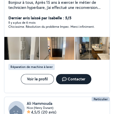
Bonjour à tous, Après 15 ans à exercer le métier de
technicien hyperbare, j'ai effectué une reconversion
professionnelle. Mon diplôme d'électricien en poche, Je
vous propose de mettre à votre service les
Dernier avis laissé par Isabelle : 5/5
compétences que j'ai acquise pour réaliser vos travaux
Il y a plus de 6 mois
Chicissime. Résolution du problème Impec. Merci infiniment.
d'électricité, mais aussi de plomberie, montage de
meuble et tous types de petits travaux.
Réparation de machine à laver
Voir le profil
Contacter
Particulier
Ali Hammouda
Nice (Henry Dunant)
4,5/5
(20 avis)