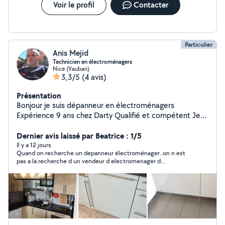
Voir le profil
Contacter
Particulier
Anis Mejid
Technicien en électroménagers
Nice (Vauban)
3,3/5
(4 avis)
Présentation
Bonjour je suis dépanneur en électroménagers
Expérience 9 ans chez Darty Qualifié et compétent Je
repare pas mal d'électroménagers en particulier les
laves linges les laves vaisselles les fours et tout ce qui
Dernier avis laissé par Beatrice : 1/5
est aspirateurs Dyson Les marques favoris Siemens
Il y a 12 jours
Quand on recherche un depanneur électroménager..on n est
Bosch Neff Whirlpool LG Samsung Dyson Je fait aussi du
pas a la recherche d un vendeur d electromenager d
petit bricolage je fait de la pose murale de tv peu
occasion..Pour cela il existe des enseignes avec pignon sur rue
importe la taille je fait de l'habillage de porte pour tout
et certificat de garantie a la clef!
électroménagers je suis assez bien équipe en outillage
Je suis aussi bricoleur en tout genre j'étais agréé en Gaz
et en Electricité mais étant donner que j'ai perdu mon
emploi chez Darty j'ai perdu mon agrément Mais je suis