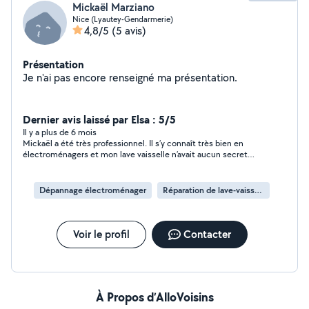
Mickaël Marziano
Nice (Lyautey-Gendarmerie)
4,8/5
(5 avis)
Présentation
Je n'ai pas encore renseigné ma présentation.
Dernier avis laissé par Elsa : 5/5
Il y a plus de 6 mois
Mickaël a été très professionnel. Il s’y connaît très bien en
électroménagers et mon lave vaisselle n’avait aucun secret
pour lui. Il a su le réparer rapidement en deux interventions.
Merci Mickaël !
Dépannage électroménager
Réparation de lave-vaisselle
Voir le profil
Contacter
À Propos d’AlloVoisins