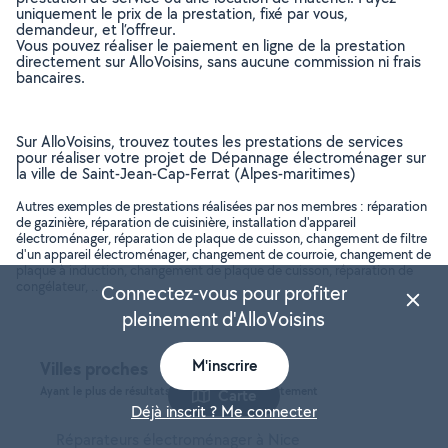
uniquement le prix de la prestation, fixé par vous,
demandeur, et l’offreur.
Vous pouvez réaliser le paiement en ligne de la prestation
directement sur AlloVoisins, sans aucune commission ni frais
bancaires.
Sur AlloVoisins, trouvez toutes les prestations de services
pour réaliser votre projet de Dépannage électroménager sur
la ville de Saint-Jean-Cap-Ferrat (Alpes-maritimes)
Autres exemples de prestations réalisées par nos membres : réparation
de gazinière, réparation de cuisinière, installation d'appareil
électroménager, réparation de plaque de cuisson, changement de filtre
d'un appareil électroménager, changement de courroie, changement de
plaque à induction, changement de plaque de cuisson, réparation de
congélateur, ..
Connectez-vous pour profiter
pleinement d'AlloVoisins
M'inscrire
Villes proches
Ayant le plus de résultats, dans le même département
Carte
Déjà inscrit ? Me connecter
Réparateurs électroménager à Nice