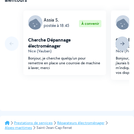
Assia S.
N
À convenir
postée à 18:45
p
Cherche Dépannage
Cherche
électroménager
électro
Nice (Vauban)
Nice (Pier
Bonjour, je cherche quelqu'un pour
Bonjour, ma
remettre en place une courroie de machine
j'aurais be
à laver, merci
m'indiquer 
vos dispo 
Prestations de services
Réparateurs électroménager
Alpes-maritimes
Saint-Jean-Cap-Ferrat