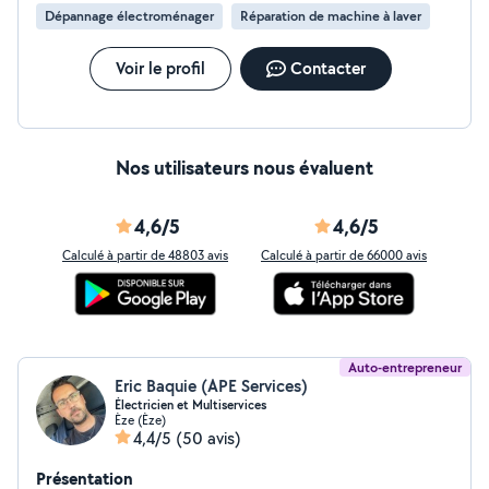
toujours qualifié l'agrément c'est juste un papier qui
Dépannage électroménager
Réparation de machine à laver
protege l'employeur Pour info je ne suis pas sur le site
car j'ai une belle caisse à outils J'ai tout type d'appareils
disponible à la location ou même à la vente Avantage :
Voir le profil
Contacter
Possède un gros stock de pièces détachées pour tout
types d'appareils c'est du temps de gagner
Nos utilisateurs nous évaluent
4,6/5
4,6/5
Calculé à partir de 48803 avis
Calculé à partir de 66000 avis
Auto-entrepreneur
Eric Baquie (APE Services)
Électricien et Multiservices
Èze (Èze)
4,4/5
(50 avis)
Présentation