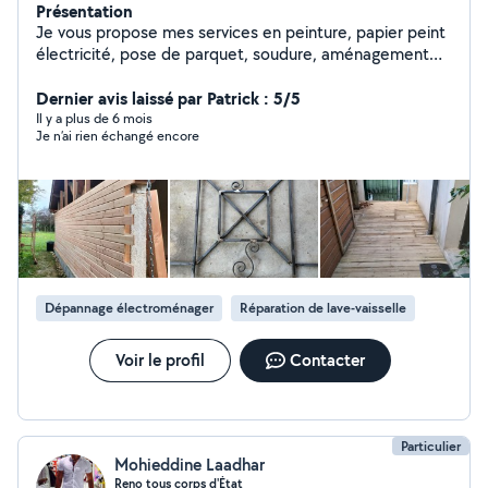
Présentation
Je vous propose mes services en peinture, papier peint
électricité, pose de parquet, soudure, aménagement
extérieur, dépannage, jardinage, nettoyage. Je ferai au
mieux pour vous satisfaire dans les meilleurs délais .
Dernier avis laissé par Patrick : 5/5
Philippe
Il y a plus de 6 mois
Je n’ai rien échangé encore
Dépannage électroménager
Réparation de lave-vaisselle
Voir le profil
Contacter
Particulier
Mohieddine Laadhar
Reno tous corps d'État