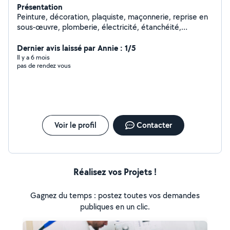
Présentation
Peinture, décoration, plaquiste, maçonnerie, reprise en
sous-œuvre, plomberie, électricité, étanchéité,
rénovation générale, pose de parquet carrelage,
bricolage, montage de meubles, pose de cuisines,
Dernier avis laissé par Annie : 1/5
transport, livraisons, débarras en tout genre,
Il y a 6 mois
pas de rendez vous
carrosserie, jardinage, ferronnerie, Bonjour Majdi homme
à tout faire Performant dans plusieurs domaines,
expérimentés, souriant, professionnel, je serai ravi de
mené à bien vos missions
Voir le profil
Contacter
Réalisez vos Projets !
Gagnez du temps : postez toutes vos demandes
publiques en un clic.