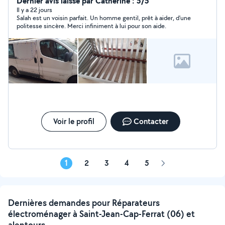
Dernier avis laissé par Catherine : 5/5
Il y a 22 jours
Salah est un voisin parfait. Un homme gentil, prêt à aider, d'une
politesse sincère. Merci infiniment à lui pour son aide.
Voir le profil
Contacter
1
2
3
4
5
Page
suivante
Dernières demandes pour Réparateurs
électroménager à Saint-Jean-Cap-Ferrat (06) et
alentours