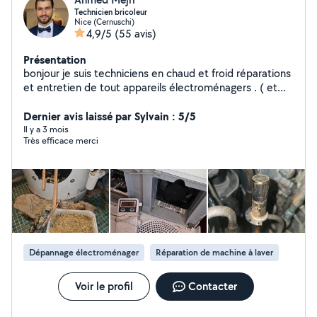
Technicien bricoleur
Nice (Cernuschi)
4,9/5
(55 avis)
Présentation
bonjour je suis techniciens en chaud et froid réparations
et entretien de tout appareils électroménagers . ( et
dépannage en électricité et plomberie ) 0780203965
merci
Dernier avis laissé par Sylvain : 5/5
Il y a 3 mois
Très efficace merci
Dépannage électroménager
Réparation de machine à laver
Voir le profil
Contacter