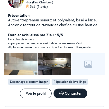
Nice (Parc Chambrun)
5/5
(1 avis)
Présentation
Auto-entrepreneur sérieux et polyvalent, basé à Nice.
Ancien directeur de travaux et chef de cuisine haut de
gamme, je suis autodidacte avec une grande
expérience dans le bricolage et les travaux. Je réalise
Dernier avis laissé par Zieu : 5/5
tous types de prestations : carrelage, peinture, pose de
Il y a plus de 6 mois
super personne perspicace et habile de ses mains s’est
parquet, tapisserie, petits travaux, manutention, etc.
déplacé un dimanche et nous a réparé en trouvant l’origine de
Véhiculé et réactif, j'étudie toutes les propositions avec
la panne un lave linge et un lave-vaisselle je recommande sans
soin. N'hésitez pas à me contacter !
hésiter
Dépannage électroménager
Réparation de lave-linge
Voir le profil
Contacter