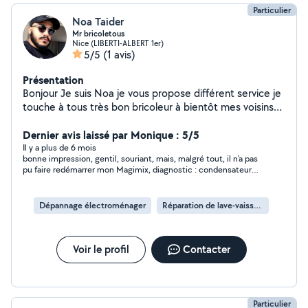
Particulier
Noa Taider
Mr bricoletous
Nice (LIBERTI-ALBERT 1er)
5/5
(1 avis)
Présentation
Bonjour Je suis Noa je vous propose différent service je
touche à tous très bon bricoleur à bientôt mes voisins
Envoyer moi votre numéro de téléphone part message
je vous rappel merci
Dernier avis laissé par Monique : 5/5
Il y a plus de 6 mois
bonne impression, gentil, souriant, mais, malgré tout, il n'a pas
pu faire redémarrer mon Magimix, diagnostic : condensateur
défectueux - donc, affaire à suivre qui ne met pas en cause les
compétences de Noa
Dépannage électroménager
Réparation de lave-vaisselle
Voir le profil
Contacter
Particulier