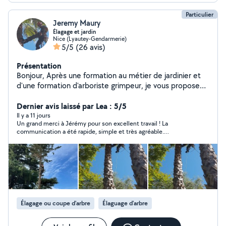
Particulier
Jeremy Maury
Élagage et jardin
Nice (Lyautey-Gendarmerie)
5/5
(26 avis)
Présentation
Bonjour, Après une formation au métier de jardinier et
d'une formation d'arboriste grimpeur, je vous propose
mes services . Cordialement. Jérémy.
Dernier avis laissé par Lea : 5/5
Il y a 11 jours
Un grand merci à Jérémy pour son excellent travail ! La
communication a été rapide, simple et très agréable.
L’intervention a été réalisée avec beaucoup de
professionnalisme et le résultat est impeccable. Tout a été
laissé propre après son passage. Nous sommes très satisfaits
et ferons de nouveau appel à lui avec grand plaisir. Je le
recommande sans hésitation !
Élagage ou coupe d'arbre
Élaguage d'arbre