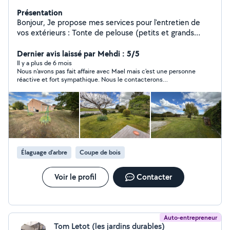
Présentation
Bonjour, Je propose mes services pour l'entretien de
vos extérieurs : Tonte de pelouse (petits et grands
terrains) Débroussaillage Entretien de jardins Petits
travaux de paysagisme Je suis équipé de tout le
Dernier avis laissé par Mehdi : 5/5
matériel nécessaire (tondeuse, débroussailleuse, etc.)
Il y a plus de 6 mois
Nous n'avons pas fait affaire avec Mael mais c'est une personne
et je peux intervenir rapidement. Sérieux, ponctuel et
réactive et fort sympathique. Nous le contacterons
efficace, je m'adapte à vos besoins. N'hésitez pas à me
certainement à l'avenir pour des tâches de jardinage.
contacter pour plus d'infos ou un devis !
Élaguage d'arbre
Coupe de bois
Voir le profil
Contacter
Auto-entrepreneur
Tom Letot (les jardins durables)