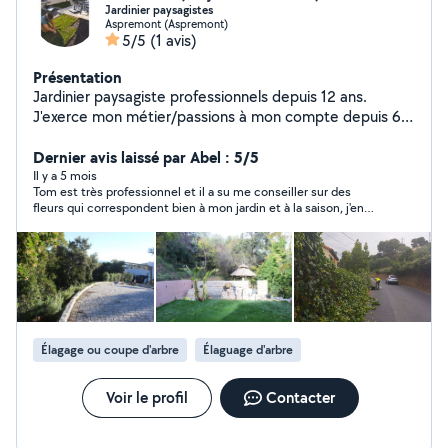
Jardinier paysagistes
Aspremont (Aspremont)
5/5
(1 avis)
Présentation
Jardinier paysagiste professionnels depuis 12 ans.
J'exerce mon métier/passions à mon compte depuis 6
ans. Je suis diplôme d'un cap et et bp paysagiste. Je me
forme en continue autour des : Plantes bio-indicatrices/
Dernier avis laissé par Abel : 5/5
taille fruitières / Compréhension du sol / Créations de
Il y a 5 mois
Tom est très professionnel et il a su me conseiller sur des
potager / Pépiniériste végétal local/ Bassins / Maitre
fleurs qui correspondent bien à mon jardin et à la saison, j'en
composteur etc.. Équipé pour touts types de
suis très satisfait.
prestations, je réalise: Entretiens de jardins Remise de
état Travaux de clôture Design et conseils Travaux de
maçonnerie Pose d'arrosage automatique Créations de
jardin comestible ( Potager,verger,maraîchage)
Réalisation de travaux d'ebenisterie ( jardinière, terrasse
etc..) Je met en avant mes savoir faire autour du vivant,
Élagage ou coupe d'arbre
Élaguage d'arbre
afin de réaliser des prestations les plus adéquates avec
l'environnement ( Respect du végétal, plantations
adapté, traitement naturels) Site internet :
Voir le profil
Contacter
lesjardinsdurables Ensemble nous trouverons une
solution à vos projet