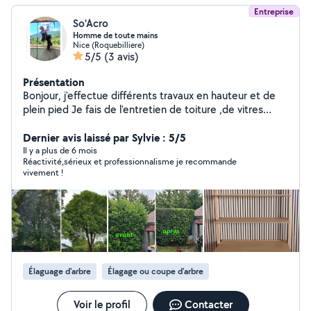
Entreprise
So'Acro
Homme de toute mains
Nice (Roquebilliere)
5/5
(3 avis)
Présentation
Bonjour, j'effectue différents travaux en hauteur et de
plein pied Je fais de l'entretien de toiture ,de vitres
hauteur, maçonnerie de façades, jardin , réparation de
descente d'eau pluviale, entretien ou nettoyage de
Dernier avis laissé par Sylvie : 5/5
goulotte en toiture ,tout travaux inaccessible en hauteur
Il y a plus de 6 mois
Réactivité,sérieux et professionnalisme je recommande
variés ... purges de maçonnerie qui peu tomber,
vivement !
problèmes d'infiltration, fissures, maçonnerie, peinture
Mais aussi des travaux de plein pied en intérieur ou
extérieur, carrelage peinture, maçonnerie problème
d'infiltration, peinture d'intérieur, carrelage, cloisons,
plaquo , et petit service comme montage de meubles
en kit ou petit bricolage
Élaguage d'arbre
Élagage ou coupe d'arbre
Voir le profil
Contacter