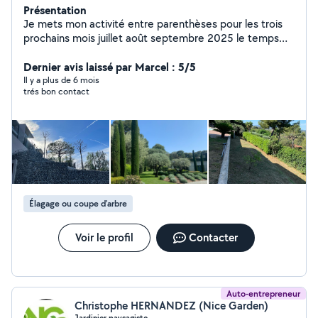
Présentation
Je mets mon activité entre parenthèses pour les trois
prochains mois juillet août septembre 2025 le temps
d'accueillir le baby Merci de votre compréhension , à
très bientôt . Jardinier depuis presque 20 ans , je vous
Dernier avis laissé par Marcel : 5/5
propose mes services pour de l'élagage, de l'entretien-
Il y a plus de 6 mois
trés bon contact
nettoyage , de la création, du débroussaillage, de
l'arrosage automatique , débarrassage et autre .
Élagage ou coupe d'arbre
Voir le profil
Contacter
Auto-entrepreneur
Christophe HERNANDEZ (Nice Garden)