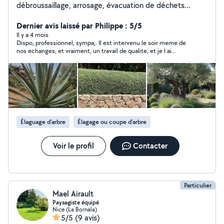
débroussaillage, arrosage, évacuation de déchets
verts...
Dernier avis laissé par Philippe : 5/5
Il y a 4 mois
Dispo, professionnel, sympa,. Il est intervenu le soir meme de
nos echanges, et vraiment, un travail de qualite, et je l ai
recommande a ma voisine.
Élaguage d'arbre
Élagage ou coupe d'arbre
Voir le profil
Contacter
Particulier
Mael Airault
Paysagiste équipé
Nice (La Bornala)
5/5
(9 avis)