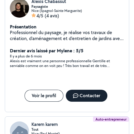
Alexis Chabassut
Paysagiste
Nice (Spagnol-Sainte Marguerite)
4/5
(4 avis)
Présentation
Professionnel du paysage, je réalise vos travaux de
création, d'aménagement et d'entretien de jardins avec
sérieux et soin. N'hésitez pas pour toute demande de
devis.
Dernier avis laissé par Mylene : 5/5
Il y a plus de 6 mois
Alexis est vraiment une personne professionnelle Gentille et
serviable comme on en voit pzu ! Très bon travail et de très
bon. Conseil également . Je recommande
Voir le profil
Contacter
Auto-entrepreneur
Karem karem
Tout
Nice (Paul Montel)