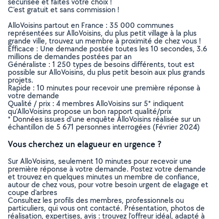
sécurisée et faites votre choix !
C’est gratuit et sans commission !
AlloVoisins partout en France : 35 000 communes
représentées sur AlloVoisins, du plus petit village à la plus
grande ville, trouvez un membre à proximité de chez vous !
Efficace : Une demande postée toutes les 10 secondes, 3.6
millions de demandes postées par an
Généraliste : 1 250 types de besoins différents, tout est
possible sur AlloVoisins, du plus petit besoin aux plus grands
projets.
Rapide : 10 minutes pour recevoir une première réponse à
votre demande
Qualité / prix : 4 membres AlloVoisins sur 5* indiquent
qu’AlloVoisins propose un bon rapport qualité/prix
* Données issues d’une enquête AlloVoisins réalisée sur un
échantillon de 5 671 personnes interrogées (Février 2024)
Vous cherchez un elagueur en urgence ?
Sur AlloVoisins, seulement 10 minutes pour recevoir une
première réponse à votre demande. Postez votre demande
et trouvez en quelques minutes un membre de confiance,
autour de chez vous, pour votre besoin urgent de elagage et
coupe d'arbres
Consultez les profils des membres, professionnels ou
particuliers, qui vous ont contacté. Présentation, photos de
réalisation, expertises, avis : trouvez l'offreur idéal, adapté à