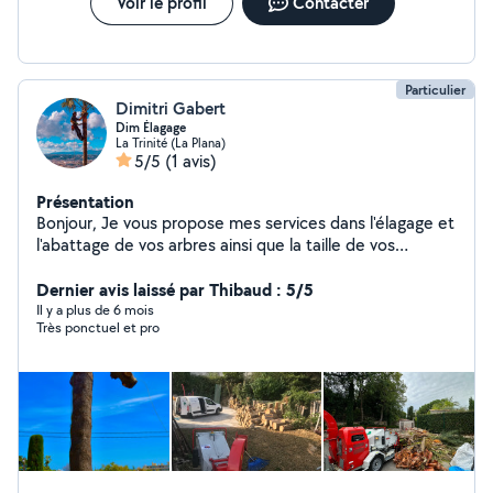
Voir le profil
Contacter
Particulier
Dimitri Gabert
Dim Élagage
La Trinité (La Plana)
5/5
(1 avis)
Présentation
Bonjour, Je vous propose mes services dans l'élagage et
l'abattage de vos arbres ainsi que la taille de vos
végétaux. Avec plusieurs années d'expériences, et le
matériel adéquate je vous garantie la réalisation d'un
Dernier avis laissé par Thibaud : 5/5
travail appliqué. À l'écoute de mes clients je ferais au
Il y a plus de 6 mois
Très ponctuel et pro
mieux pour vous guider dans vos choix. Réactif, je me
déplace dans les meilleurs délais possible avec le
respect des engagements. Devis GRATUIT ! N'hésitez
pas à me contacter pour plus de renseignements. Merci