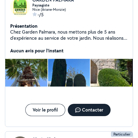
Paysagiste
Nice (Ariane-Monzie)
-/5
Présentation
Chez Garden Palmara, nous mettons plus de 5 ans
d'expérience au service de votre jardin. Nous réalisons
tous les travaux de jardinage : entretien, tonte, taille,
aménagement, élagage, et plus encore. Notre équipe
Aucun avis pour l'instant
assure un service de qualité pour des jardins
impeccables, adaptés à vos envies. Votre jardin, notre
passion.
Voir le profil
Contacter
Particulier