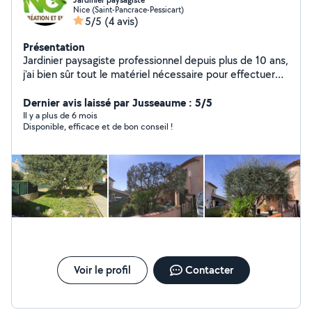
Jardinier paysagiste
Nice (Saint-Pancrace-Pessicart)
5/5
(4 avis)
Présentation
Jardinier paysagiste professionnel depuis plus de 10 ans,
j'ai bien sûr tout le matériel nécessaire pour effectuer
ce travail. De manière générale je suis à 32/heure plus la
déchèterie mais je peux bien-sûr faire des forfaits.
Dernier avis laissé par Jusseaume : 5/5
J'utilise des produits biologiques le plus possible et
Il y a plus de 6 mois
Disponible, efficace et de bon conseil !
effectue des tailles dit 'raisonées'. Je suis à votre
disposition pour toute demandes d'informations
complémentaires ou prise de rendez-vous afin
d'effectuer un devis gratuit. Hernandez Christophe Nice
garden
Voir le profil
Contacter