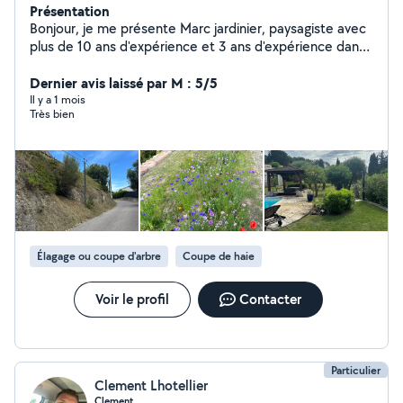
Présentation
Bonjour, je me présente Marc jardinier, paysagiste avec
plus de 10 ans d'expérience et 3 ans d'expérience dans
la couverture . Je suis quelqu'un de sérieux motivé
minutieux. La satisfaction du client est une priorité pour
Dernier avis laissé par M : 5/5
moi .
Il y a 1 mois
Très bien
Élagage ou coupe d'arbre
Coupe de haie
Voir le profil
Contacter
Particulier
Clement Lhotellier
Clement