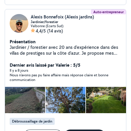
Auto-entrepreneur
Alexis Bonnefoix (Alexis jardins)
Jardinier/forestier
Valbonne (Ecarts Sud)
4,4/5
(14 avis)
Présentation
Jardinier / forestier avec 20 ans d'expérience dans des
villas de prestiges sur la côte d'azur. Je propose mes
services pour l'entretien, la création d'espaces verts .
Débroussaillage, abattage et élagage . N'hésitez pas à
Dernier avis laissé par Valerie : 5/5
me contacter pour un devis gratuit .
Il y a 8 jours
Nous n’avons pas pu faire affaire mais réponse claire et bonne
communication
Débroussaillage de jardin