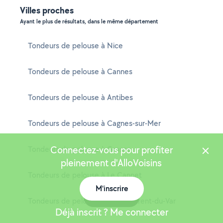
Villes proches
Ayant le plus de résultats, dans le même département
Tondeurs de pelouse à Nice
Tondeurs de pelouse à Cannes
Tondeurs de pelouse à Antibes
Tondeurs de pelouse à Cagnes-sur-Mer
Connectez-vous pour profiter
Tondeurs de pelouse à Grasse
pleinement d'AlloVoisins
Tondeurs de pelouse à Le Cannet
M'inscrire
Carte
Tondeurs de pelouse à Saint-Laurent-du-Var
Déjà inscrit ? Me connecter