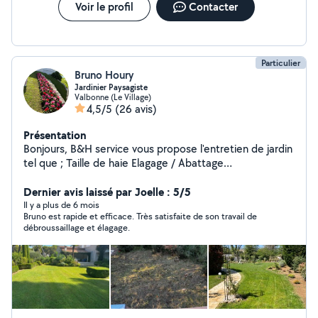
Voir le profil
Contacter
Particulier
Bruno Houry
Jardinier Paysagiste
Valbonne (Le Village)
4,5/5
(26 avis)
Présentation
Bonjours, B&H service vous propose l'entretien de jardin
tel que ; Taille de haie Elagage / Abattage
Debroussaillage Entretien des massifs Traitement
phytosanitaires Tonte Arrosage auto Créations ;
Dernier avis laissé par Joelle : 5/5
Plantation et aménagement Créations pelouse naturel
Il y a plus de 6 mois
Bruno est rapide et efficace. Très satisfaite de son travail de
Créations terrain synthétique Créations terrain de
débroussaillage et élagage.
pétanque Pose de clôture soupple ou rigide Disponible
et outillé pour un jardin à votre image je suis disponible