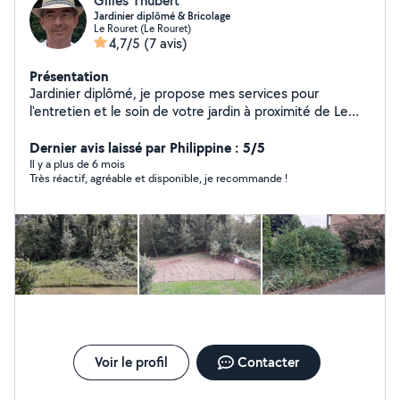
Gilles Thubert
Jardinier diplômé & Bricolage
Le Rouret (Le Rouret)
4,7/5
(7 avis)
Présentation
Jardinier diplômé, je propose mes services pour
l'entretien et le soin de votre jardin à proximité de Le
Rouret (06). Taille, tonte, désherbage manuel,
fauchage, débroussaillage, ramassage de feuilles,
Dernier avis laissé par Philippine : 5/5
entretien de massifs, etc... Je n'ai pas de recours abusif
Il y a plus de 6 mois
Très réactif, agréable et disponible, je recommande !
aux outils mécanisés et privilégie des techniques
manuelles, naturelles et durables, dans le respect du
cycle végétal. Propose aussi petits travaux de bricolage
et d'entretien / nettoyage Travail minutieux Règlement
en Chèque Emploi Service Universel (CESU) - Déduction
fiscale 50% Anglais & italien parlés
Voir le profil
Contacter