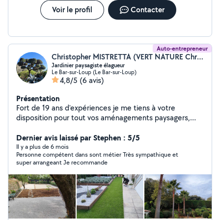
Voir le profil
Contacter
Auto-entrepreneur
Christopher MISTRETTA (VERT NATURE Christopher)
Jardinier paysagiste élagueur
Le Bar-sur-Loup (Le Bar-sur-Loup)
4,8/5
(6 avis)
Présentation
Fort de 19 ans d'expériences je me tiens à votre
disposition pour tout vos aménagements paysagers,
création de jardins, arrosage automatique, clôture,
élagage, abattage, entretien.... Agrée au crédit d'impôt.
Dernier avis laissé par Stephen : 5/5
Nous pouvons convenir d'un rendez-vous et voir
Il y a plus de 6 mois
Personne compétent dans sont métier Très sympathique et
ensemble vos envies (devis gratuit).
super arrangeant Je recommande