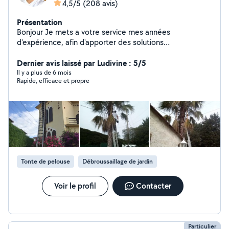
4,5/5
(208 avis)
Présentation
Bonjour Je mets a votre service mes années
d'expérience, afin d'apporter des solutions
professionnelles, dans le respect de votre budget.
Déplacement et devis gratuit Pour plus de
Dernier avis laissé par Ludivine : 5/5
renseignement nous contacter
Il y a plus de 6 mois
Rapide, efficace et propre
Tonte de pelouse
Débroussaillage de jardin
Voir le profil
Contacter
Particulier