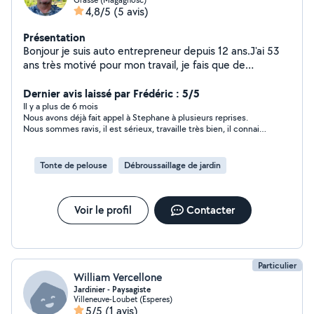
4,8/5
(5 avis)
Présentation
Bonjour je suis auto entrepreneur depuis 12 ans.J'ai 53
ans très motivé pour mon travail, je fais que de
l'entretien de jardin pas de création taille de haies,tonte
, ramassage de feuilles ect ... Merci d'avance pour votre
Dernier avis laissé par Frédéric : 5/5
confiance.
Il y a plus de 6 mois
Nous avons déjà fait appel à Stephane à plusieurs reprises.
Nous sommes ravis, il est sérieux, travaille très bien, il connait
son métier. Nous le recommandons à toute personne qui
cherche un jardinier pour un travail de qualité.
Tonte de pelouse
Débroussaillage de jardin
Voir le profil
Contacter
Particulier
William Vercellone
Jardinier - Paysagiste
Villeneuve-Loubet (Esperes)
5/5
(1 avis)