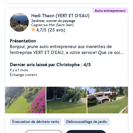
Auto-entrepreneur
Hedi Thaon (VERT ET D'EAU)
Jardinier, ouvrier du paysage
Cagnes-sur-Mer (Saint-Jean)
4,7/5
(25 avis)
Présentation
Bonjour, jeune auto entrepreneur aux manettes de
l'entreprise VERT ET D'EAU, a votre service! Que ce soit
de l'entretien de parcs et jardins, de la plantation, une
remise en etat générale, tailles de haies, arrosage
Dernier avis laissé par Christophe : 4/5
automatique, en passant par du gros débroussaillage au
Il y a 1 mois
Échange correct
simple nettoyage, je sais tout faire! Je suis la pour
répondre a tout vos désirs ! Un travail de qualité fait en
temps et en heure avec du matériel professionnel, alors
n'hésitez pas ! adoptez moi !
Évacuation de déchets verts
Débroussaillage de jardin