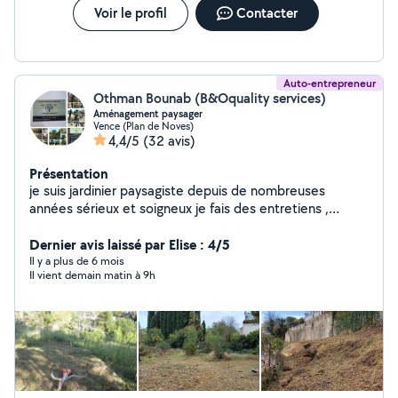
Voir le profil
Contacter
Auto-entrepreneur
Othman Bounab (B&Oquality services)
Aménagement paysager
Vence (Plan de Noves)
4,4/5
(32 avis)
Présentation
je suis jardinier paysagiste depuis de nombreuses
années sérieux et soigneux je fais des entretiens ,
créations de massifs , remise en état général de vos
extérieurs ,pose et réparation de l arrosage
Dernier avis laissé par Elise : 4/5
automatique, pose de gazon synthétique ou naturel,
Il y a plus de 6 mois
Il vient demain matin à 9h
pose de clôtures rigides ou souples , débroussaillage
tout type de terrains ,tout types de tailles , petite
maçonnerie , nettoyage haute pression Je possède l
agrément SAP service à la personne.