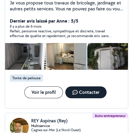
Je vous propose tous travaux de bricolage, jardinage et
autres petits services. Vous ne pouvez pas faire ou vous
n'aimez pas faire ? contactez-moi VENCE-BRICO
Dernier avis laissé par Anne : 5/5
Il y a plus de 6 mois
Parfait, personne reactive, sympathique et discrete, travail
effectue de qualite et rapidement, je recommande eric sans
hesiter et je referai probablement de nouveau appel a lui
Tonte de pelouse
Voir le profil
Contacter
Auto-entrepreneur
REY Aspinas (Rey)
Multiservice
Cagnes-sur-Mer (Le Nord-Ouest)