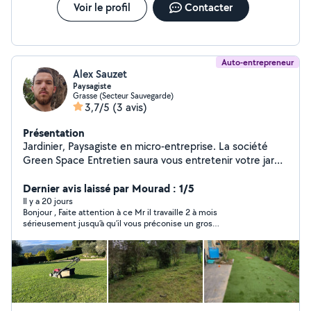
Voir le profil
Contacter
Auto-entrepreneur
Alex Sauzet
Paysagiste
Grasse (Secteur Sauvegarde)
3,7/5
(3 avis)
Présentation
Jardinier, Paysagiste en micro-entreprise. La société
Green Space Entretien saura vous entretenir votre jardin
et le transformer à votre image. Entretien,
debrouissaillage, élagage, création, arrosage
Dernier avis laissé par Mourad : 1/5
automatiques
Il y a 20 jours
Bonjour , Faite attention à ce Mr il travaille 2 à mois
sérieusement jusqu’à qu’il vous préconise un gros
investissement vous demande d’avancer l’argent et ensuite
disparaît sans donner de nouvelles . Il ne me répond plus au
téléphone m’a fait un chèque en bois , il m’a escroqué de 1000
euros attention escroc professionnel .