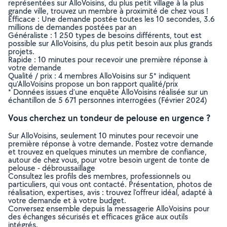
représentées sur AlloVoisins, du plus petit village à la plus
grande ville, trouvez un membre à proximité de chez vous !
Efficace : Une demande postée toutes les 10 secondes, 3.6
millions de demandes postées par an
Généraliste : 1 250 types de besoins différents, tout est
possible sur AlloVoisins, du plus petit besoin aux plus grands
projets.
Rapide : 10 minutes pour recevoir une première réponse à
votre demande
Qualité / prix : 4 membres AlloVoisins sur 5* indiquent
qu’AlloVoisins propose un bon rapport qualité/prix
* Données issues d’une enquête AlloVoisins réalisée sur un
échantillon de 5 671 personnes interrogées (Février 2024)
Vous cherchez un tondeur de pelouse en urgence ?
Sur AlloVoisins, seulement 10 minutes pour recevoir une
première réponse à votre demande. Postez votre demande
et trouvez en quelques minutes un membre de confiance,
autour de chez vous, pour votre besoin urgent de tonte de
pelouse - débroussaillage
Consultez les profils des membres, professionnels ou
particuliers, qui vous ont contacté. Présentation, photos de
réalisation, expertises, avis : trouvez l'offreur idéal, adapté à
votre demande et à votre budget.
Conversez ensemble depuis la messagerie AlloVoisins pour
des échanges sécurisés et efficaces grâce aux outils
intégrés.