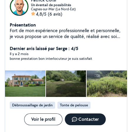
Un éventail de possibilités
Cagnes-sur-Mer (Le Nord-Est)
4,8/5
(6 avis)
Présentation
Fort de mon expérience professionnelle et personnelle,
je vous propose un service de qualité, réalisé avec soin
et rigueur. A l'écoute pour comprendre vos besoins, je
prête une attention particulière aux détails pour garantir
Dernier avis laissé par Serge : 4/5
un résultat à la hauteur de vos attentes.
Il y a 2 mois
bonne prestation bon interlocuteur je suis satisfait
Débroussaillage de jardin
Tonte de pelouse
Voir le profil
Contacter