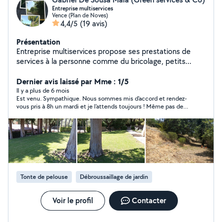
Entreprise multiservices
Vence (Plan de Noves)
4,4/5
(19 avis)
Présentation
Entreprise multiservices propose ses prestations de
services à la personne comme du bricolage, petits
travaux de maçonnerie, petits travaux de jardin et un
service de ménage particuliers et locations saisonnières.
Dernier avis laissé par Mme : 1/5
Il y a plus de 6 mois
Est venu. Sympathique. Nous sommes mis d'accord et rendez-
vous pris à 8h un mardi et je l'attends toujours ! Même pas de
message en réponse à mon sms et sur messagerie tél
m'étonnant de ne pas le voir venir !!! Pas sérieux donc
Tonte de pelouse
Débroussaillage de jardin
Voir le profil
Contacter