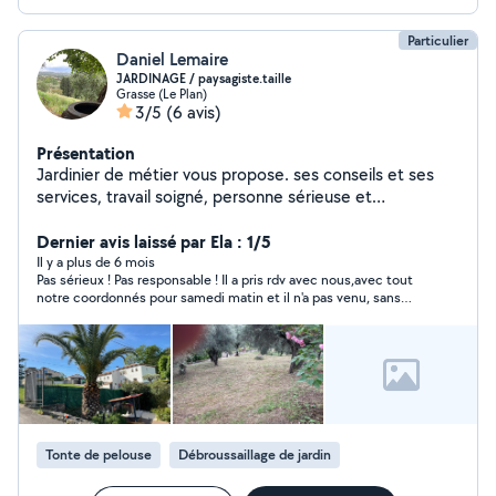
Particulier
Daniel Lemaire
JARDINAGE / paysagiste.taille
Grasse (Le Plan)
3/5
(6 avis)
Présentation
Jardinier de métier vous propose. ses conseils et ses
services, travail soigné, personne sérieuse et
ponctuelle.
Dernier avis laissé par Ela : 1/5
Il y a plus de 6 mois
Pas sérieux ! Pas responsable ! Il a pris rdv avec nous,avec tout
notre coordonnés pour samedi matin et il n'a pas venu, sans
d'explication,sans d'excuse, rien. Peut-être juste pour avoir
notre adresse. RESTEZ VIGILANT !!
Tonte de pelouse
Débroussaillage de jardin