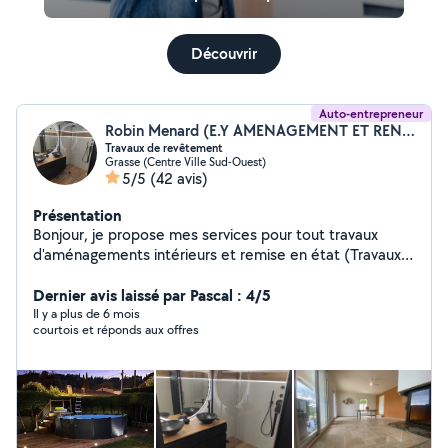
Découvrir
Auto-entrepreneur
Robin Menard (E.Y AMENAGEMENT ET RENOVATION)
Travaux de revêtement
Grasse (Centre Ville Sud-Ouest)
5/5
(42 avis)
Présentation
Bonjour, je propose mes services pour tout travaux
d'aménagements intérieurs et remise en état (Travaux
de revêtement sol et murs , spécialisation carrelage ) et
également je propose mes services pour
Dernier avis laissé par Pascal : 4/5
l'aménagement extérieur ( créations en maçonnerie:
Il y a plus de 6 mois
courtois et réponds aux offres
clôture ,escalier, dalle, chape et leurs revêtements de
sols ).