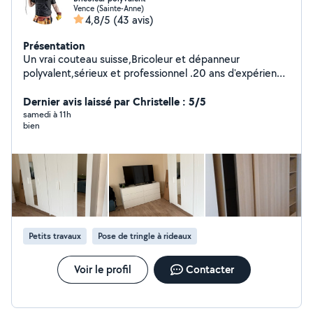
Vence (Sainte-Anne)
4,8/5
(43 avis)
Présentation
Un vrai couteau suisse,Bricoleur et dépanneur
polyvalent,sérieux et professionnel .20 ans d'expérience
montage meuble en kit pose de cuisine Parquet Placo
plâtre et peinture pose porte luminaires jardinage
Dernier avis laissé par Christelle : 5/5
samedi à 11h
bien
Petits travaux
Pose de tringle à rideaux
Voir le profil
Contacter