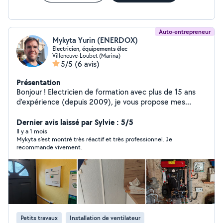
Auto-entrepreneur
Mykyta Yurin (ENERDOX)
Electricien, équipements élec
Villeneuve-Loubet (Marina)
5/5
(6 avis)
Présentation
Bonjour ! Electricien de formation avec plus de 15 ans
d'expérience (depuis 2009), je vous propose mes
services pour tous vos besoins en électricité,
électroménager et informatique. Rigoureux et outillé, je
Dernier avis laissé par Sylvie : 5/5
garantis un travail soigné et rapide. Mes domaines de
Il y a 1 mois
Mykyta s'est montré très réactif et très professionnel. Je
compétences : Électricité : Diagnostic de panne,
recommande vivement.
dépannage, installation de nouveaux équipements, mise
aux normes. Électroménager : Réparation de vos
appareils Informatique : Réparation d'ordinateurs,
installation de logiciels et configuration système. Petit
bricolage : Montage de meubles et autres petits travaux
à domicile. Qualifications : Diplôme d'Ingénieur
Électricien (Ukraine). Titre Professionnel "Technicien
Petits travaux
Installation de ventilateur
d'équipements et d'exploitation en électricité" obtenu