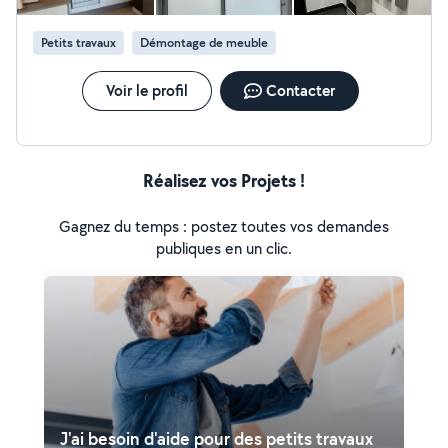
pièce introuvable ? Un objet cassé à remplacer ? Une
idée à fabriquer ? Je réalise pour vous des pièces sur
Petits travaux
Démontage de meuble
mesure, adaptées à votre besoin. Travail local Conseils
personnalisés Fabrication à la demande Petite pièce : à
partir de 10 Pièce fonctionnelle : 25 à 60 Modélisation
Voir le profil
Contacter
sur mesure : 30 et + Modélisation : sur devis Passez en
discuter !
Réalisez vos Projets !
Gagnez du temps : postez toutes vos demandes
publiques en un clic.
J'ai besoin d'aide pour des petits travaux