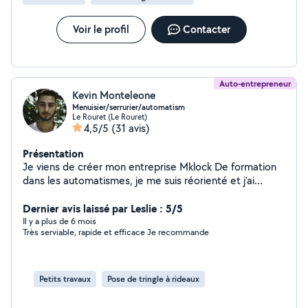
Voir le profil
Contacter
Auto-entrepreneur
Kevin Monteleone
Menuisier/serrurier/automatism
Le Rouret (Le Rouret)
4,5/5
(31 avis)
Présentation
Je viens de créer mon entreprise Mklock De formation
dans les automatismes, je me suis réorienté et j'ai
développé mes connaissances dans la menuiserie et la
serrurerie qui sont aujourd'hui mes plus gros acquis, ces
Dernier avis laissé par Leslie : 5/5
compétences sont complémentaires à la maîtrise des
Il y a plus de 6 mois
Très serviable, rapide et efficace Je recommande
automatismes que je pratique depuis plus de 7 ans. Au
plaisir de vous proposer mes prestations
Petits travaux
Pose de tringle à rideaux