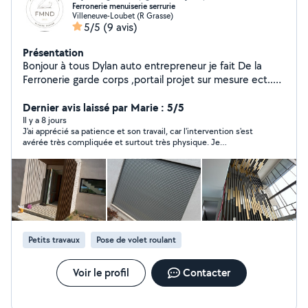
Ferronerie menuiserie serrurie
Villeneuve-Loubet (R Grasse)
5/5
(9 avis)
Présentation
Bonjour à tous Dylan auto entrepreneur je fait De la
Ferronerie garde corps ,portail projet sur mesure ect..
Menuiserie alu ,porte entrée ,fenêtre ,coulissant
Serruerie en tout genre
Dernier avis laissé par Marie : 5/5
Il y a 8 jours
J'ai apprécié sa patience et son travail, car l'intervention s'est
avérée très compliquée et surtout très physique. Je
recommande ce jeune homme, très sympathique et
professionnel.
Petits travaux
Pose de volet roulant
Voir le profil
Contacter