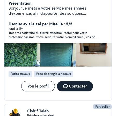
Présentation
Bonjour Je mets a votre service mes années
d'expérience, afin d'apporter des solutions
professionnelles, dans le respect de votre budget.
Déplacement et devis gratuit Pour plus de
Dernier avis laissé par Mireille : 5/5
renseignement nous contacter
lundi à 19h
Très très satisfaite du travail effectué. Merci pour votre
professionnalisme, votre sérieux, votre bienveillance , vos bons
conseils et votre ponctualité. Désormais, je ferai appel à vous.
Je me permets de vous recommander vivement. Un GRAND
MERCI
Petits travaux
Pose de tringle à rideaux
Voir le profil
Contacter
Particulier
Chérif Taleb
Bricoleur polyvalent