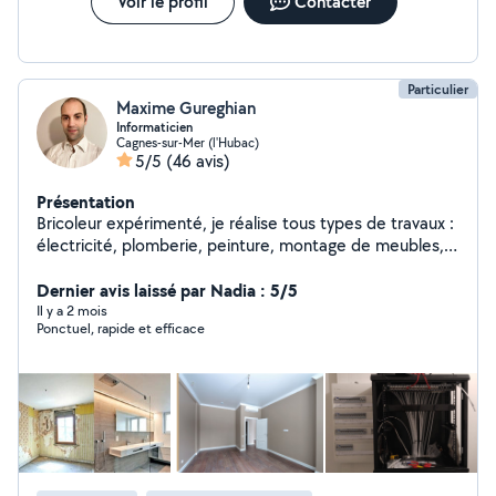
Voir le profil
Contacter
Particulier
Maxime Gureghian
Informaticien
Cagnes-sur-Mer (l'Hubac)
5/5
(46 avis)
Présentation
Bricoleur expérimenté, je réalise tous types de travaux :
électricité, plomberie, peinture, montage de meubles,
et plus encore. Polyvalent et réactif, j'assure des
prestations de qualité. N'hésitez pas à me contacter
Dernier avis laissé par Nadia : 5/5
pour vos besoins !
Il y a 2 mois
Ponctuel, rapide et efficace