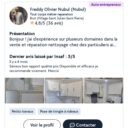
Auto-entrepreneur
Freddy Olivier Nubul (Nubul)
Tout corps métier reparation
Biot (Village-Saint Julien-Saint Pierre)
4,8/5
(36 avis)
Présentation
Bonjour ! j'ai d'expérience sur plusieurs domaines dans la
vente et réparation nettoyage chez des particuliers ainsi
que dans des bureaux et locaux professionnels,
montage des meubles,vide maison,livraison ,réparation
Dernier avis laissé par Insaf : 5/5
de quad électrique, trottinette électrique,et tout ce
Il y a 4 mois
Sérieux bon rapport qualité prix Disponible et efficace je
qu'est bricolage,je propose un travail rigoureux et
recommande vivement. Merciii
soigné. Mes clients ont toujours été pleinement
satisfaits de la qualité de mes prestations
Petits travaux
Pose de tringle à rideaux
Voir le profil
Contacter