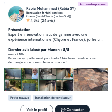
Auto-entrepreneur
Rabia Mohammad (Rabia SY)
Rénovation & Multi-services
Grasse (Saint-Claude (canton Sud))
4,8/5
(24 avis)
Présentation
Expert en rénovation haut de gamme avec une
expérience internationale (Chypre et France), j'offre un
service où la précision technique rencontre une rigueur
absolue. Spécialiste de la peinture de prestige, du
Dernier avis laissé par Manon : 5/5
papier peint et des revêtements décoratifs (Micro-
mardi à 18h
Personne sympathique et ponctuelle ! Très beau travail de pose
ciment, Résine Epoxy), je transforme vos espaces avec
de triangle et de rideaux Je recommande !
une finition "clé en main". Ma force majeure ? Une
ponctualité exemplaire : pour moi, l'heure c'est l'heure.
Je m'engage sur un respect strict des délais, une
propreté irréprochable du chantier et une installation
soignée de vos luminaires et mobiliers. Confier votre
villa à un professionnel qui valorise votre temps autant
que votre intérieur est le premier pas vers l'excellence.
Petits travaux
Installation de ventilateur
Voir le profil
Contacter