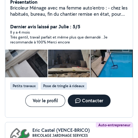
Présentation
Bricoleur Ménage avec ma femme auto'entro : - chez les
habitués, bureau, fin du chantier remise en état, pour
les location saisonnière ( ménage, entretien du linge ,
accueil des clients, ect ..) Aide Déménageurs Montage
Dernier avis laissé par Julie : 5/5
Meuble Entretien jardin Entretien, Piscine Peinture,
Il y a 4 mois
Très gentil, travail parfait et même plus que demandé . Je
petite maçonnerie
recommande à 100% Merci encore
Petits travaux
Pose de tringle à rideaux
Voir le profil
Contacter
Auto-entrepreneur
Eric Castel (VENCE-BRICO)
BRICOLAGE JARDINAGE SERVICES