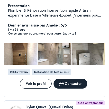
Présentation
Plombier & Rénovation Intervention rapide Artisan
expérimenté basé à Villeneuve-Loubet, j'interviens pour
vos travaux de plomberie, rénovation intérieure et
peinture, en dépannage comme en projet complet.
Dernier avis laissé par Amélie : 5/5
Plomberie : Recherche et réparation de fuites
Il y a 24 jours
Consciencieux et pro, merci pour votre réactivité !
Remplacement chauffe-eau Installation sanitaire
Dépannage urgent Rénovation & peinture : Rénovation
salle de bain Pose meuble vasque / WC Travaux de
peinture soignés Petits travaux d'aménagement Mes
engagements : Intervention rapide Travail propre et
soigné Matériel professionnel Devis clair avant travaux
Sérieux, ponctuel et transparent. Je m'adapte à vos
besoins et à votre budget. Disponible et réactif.
Petits travaux
Installation de télé au mur
Voir le profil
Contacter
Auto-entrepreneur
Dylan Queval (Queval Dylan)