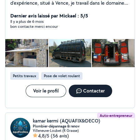
d'expérience, situé à Vence, je travail dans le domaine
du dépannage et de l'installation : fenêtres - stores -
volets roulant - serrures de portes - roulettes de
Dernier avis laissé par Mickael : 5/5
fenêtres coulissantes aluminium - Moustiquaires...
Il y a plus de 6 mois
bon contacte merci encour
Produits de qualités et fournisseurs de la région.
Petits travaux
Pose de volet roulant
Voir le profil
Contacter
Auto-entrepreneur
kamar kermi (AQUAFIX&DECO)
Plombier-dépannage & renov
Villeneuve-Loubet (R Grasse)
4,8/5
(56 avis)