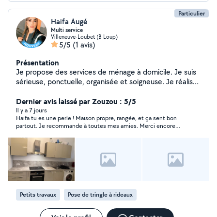
Particulier
Haifa Augé
Multi service
Villeneuve-Loubet (B Loup)
5/5
(1 avis)
Présentation
Je propose des services de ménage à domicile. Je suis
sérieuse, ponctuelle, organisée et soigneuse. Je réalise
le nettoyage des maisons, appartements, cuisines,
salles de bain et les remises à blanc. Je travaille avec
Dernier avis laissé par Zouzou : 5/5
soin pour offrir un résultat impeccable. N'hésitez pas à
Il y a 7 jours
Haifa tu es une perle ! Maison propre, rangée, et ça sent bon
me contacter, je serai ravie de vous aider. Disponible en
partout. Je recommande à toutes mes amies. Merci encore
semaine et le week-end selon mes disponibilités.
pour ton excellent travail 🙏
Petits travaux
Pose de tringle à rideaux