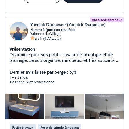
Auto-entrepreneur
Yannick Duquesne (Yannick Duquesne)
Homme à (presque) tout faire
Valbonne (Le Village)
5/5
(177 avis)
Présentation
Disponible pour vos petits travaux de bricolage et de
jardinage. Je suis organisé, minutieux, et très soucieux
du travail bien fait, même si cela prend plus de temps
que prévu. PS: le site AlloVoisins fonctionne d'une
Dernier avis laissé par Serge : 5/5
certaine manière, qui ne me permet pas de répondre
Il y a 2 mois
Très sérieux et professionnel
aux besoins autres que ceux dans les catégories
suivantes: Bricolage - Petits Travaux, Montage Meubles
en Kit, Installation Électrique, Tonte de Pelouse, Taille
de Haie. Pour les demandes privées, merci de bien
vouloir les mettre dans la catégorie Bricolage afin que je
puisse y répondre. Merci
Petits travaux
Pose de tringle à rideaux