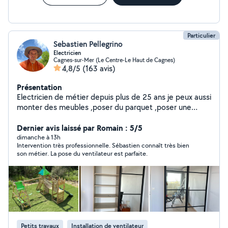
Particulier
Sebastien Pellegrino
Electricien
Cagnes-sur-Mer (Le Centre-Le Haut de Cagnes)
4,8/5
(163 avis)
Présentation
Electricien de métier depuis plus de 25 ans je peux aussi
monter des meubles ,poser du parquet ,poser une
cuisine , des ventilateurs de plafond et divers petits
travaux
Dernier avis laissé par Romain : 5/5
dimanche à 13h
Intervention très professionnelle. Sébastien connaît très bien
son métier. La pose du ventilateur est parfaite.
Petits travaux
Installation de ventilateur