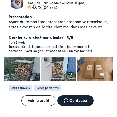
Biot (Bois Fleuri-Chevre d'Or-Saint Philippe)
4,8/5
(24 avis)
Présentation
Ayant du temps libre, étant très ordonné voir maniaque,
après avoir mis de l'ordre chez moi dans mes cave et
garage, je vos propose mes services pour ranger les
vôtres. En même temps je peux aussi vous aider à
Dernier avis laissé par Nicolas : 5/5
mettre en vente sur leboncoin les objets qui ne seront
Il y a 2 mois
Très satisfait de la prestation, réalisée le jour même de la
plus utiles pour vous.
demande. Travail soigné , efficace et pour un très bon tarif.
Petits travaux
Perçage de trou
Voir le profil
Contacter