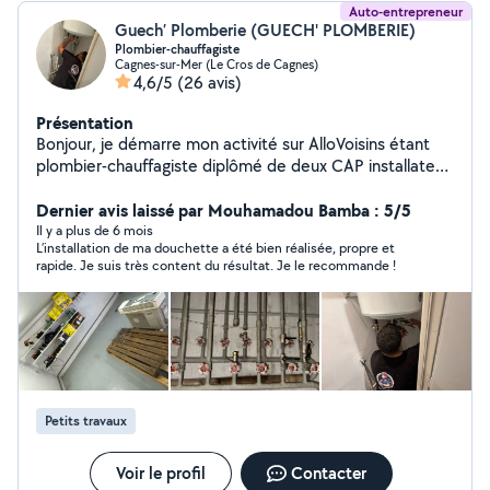
Auto-entrepreneur
Guech’ Plomberie (GUECH' PLOMBERIE)
Plombier-chauffagiste
Cagnes-sur-Mer (Le Cros de Cagnes)
4,6/5
(26 avis)
Présentation
Bonjour, je démarre mon activité sur AlloVoisins étant
plombier-chauffagiste diplômé de deux CAP installateur
sanitaire et installateur thermique expérimenté depuis
maintenant 10 ans je suis passionné par mon métier je
Dernier avis laissé par Mouhamadou Bamba : 5/5
suis très professionnel ,dynamique ,rigoureux .
Il y a plus de 6 mois
L’installation de ma douchette a été bien réalisée, propre et
Assurance RCPRO Décennale ,Numéro de téléphone :
rapide. Je suis très content du résultat. Je le recommande !
06-81-24-32-35
Petits travaux
Voir le profil
Contacter