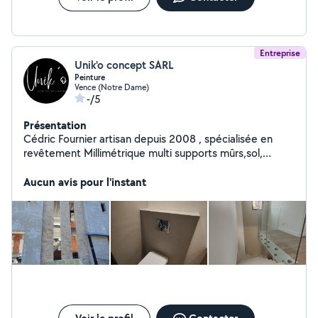
Entreprise
Unik'o concept SARL
Peinture
Vence (Notre Dame)
-/5
Présentation
Cédric Fournier artisan depuis 2008 , spécialisée en
revêtement Millimétrique multi supports mûrs,sol,
plafonds/ intérieur extérieur Béton ciré DMR
concept,toile tendu swaldeco, coverstyle, flexi pierre,
Aucun avis pour l'instant
peinture intérieure,et façade de maison / villa ,
STUCCO,enduit imitation faut Rocher