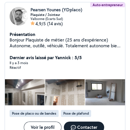
Auto-entrepreneur
Pearsen Younes (YDplaco)
Plaquiste / Jointeur
Valbonne (Ecarts Sud)
4,9/5
(14 avis)
Présentation
Bonjour Plaquiste de métier (25 ans d'expérience)
Autonome, outillé, véhiculé. Totalement autonome bien
évidemment. Lecture de plan, traçage,ferraillage Pose
de Cloisons isolation placo Faux plafond Stil,demi
Dernier avis laissé par Yannick : 5/5
stil,doublage collé,pose de laine de verre. Respect des
Il y a 3 mois
Réactif
normes DTU. Plafond démontable Jointoiement avec
bande calicot et finition joint.
Pose de placo ou de bandes
Pose de plafond
Voir le profil
Contacter