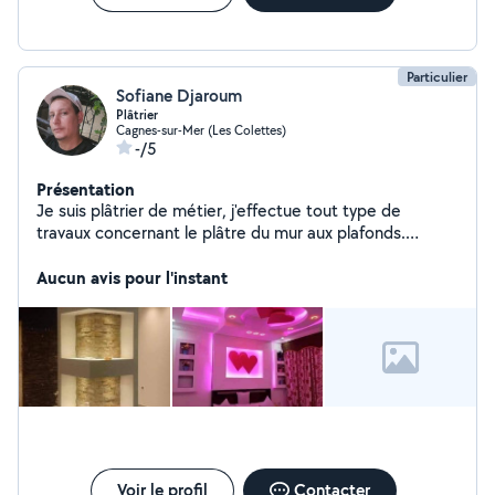
Particulier
Sofiane Djaroum
Plâtrier
Cagnes-sur-Mer (Les Colettes)
-/5
Présentation
Je suis plâtrier de métier, j'effectue tout type de
travaux concernant le plâtre du mur aux plafonds.
J'effectue les Enduit et la peinture plus plusieurs types
de bricolage.
Aucun avis pour l'instant
Voir le profil
Contacter