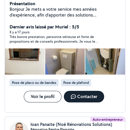
Présentation
Bonjour Je mets a votre service mes années
d'expérience, afin d'apporter des solutions
professionnelles, dans le respect de votre budget.
Déplacement et devis gratuit Pour plus de
Dernier avis laissé par Muriel : 5/5
renseignement nous contacter
Il y a 17 jours
Très bonne prestation, personne sérieuse et forte de
propositions et de conseils professionnels. Je vous le
recommande.
Pose de placo ou de bandes
Pose de plafond
Voir le profil
Contacter
Auto-entrepreneur
Ioan Panaite (Noé Rénovations Solutions)
Rénovation Peintre Plaquiste