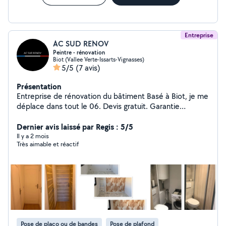
Entreprise
AC SUD RENOV
Peintre - rénovation
Biot (Vallee Verte-Issarts-Vignasses)
5/5
(7 avis)
Présentation
Entreprise de rénovation du bâtiment Basé à Biot, je me
déplace dans tout le 06. Devis gratuit. Garantie
décennale. N'hésitez pas à venir suivre mes chantiers
sur Instagram : ac_sud_renov_
Dernier avis laissé par Regis : 5/5
Il y a 2 mois
Très aimable et réactif
Pose de placo ou de bandes
Pose de plafond