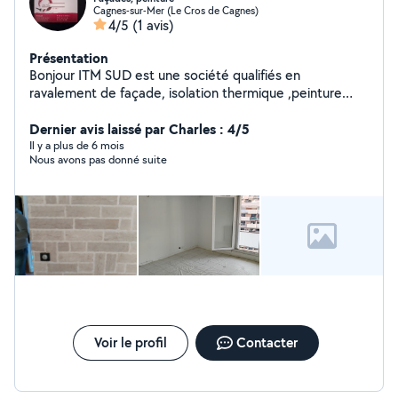
Cagnes-sur-Mer (Le Cros de Cagnes)
4/5
(1 avis)
Présentation
Bonjour ITM SUD est une société qualifiés en
ravalement de façade, isolation thermique ,peinture
intérieure et maçonnerie générale avec une équipe de
30 ans d expérience ,travail minicieux
Dernier avis laissé par Charles : 4/5
Il y a plus de 6 mois
Nous avons pas donné suite
Voir le profil
Contacter