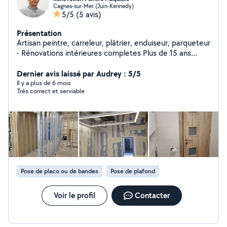
Cagnes-sur-Mer (Juin-Kennedy)
5/5
(5 avis)
Présentation
Artisan peintre, carreleur, plâtrier, enduiseur, parqueteur
- Rénovations intérieures completes Plus de 15 ans
d'expérience Nous proposons des services complets de
renovation: peinture, cloisons en plâtre, plâtrage,
Dernier avis laissé par Audrey : 5/5
carrelage, pose de parquet. En plus du français, nous
Il y a plus de 6 mois
Très correct et serviable
parlons également anglais (We speak English as well)
Dans de nombreux cas, nous pouvons vous fournir un
devis gratuit, sans déplacement. Envoyez-nous vos
coordonnées, quelques photos et les œuvres
souhaitées sur WhatsApp, et nous vous fournirons un
devis. Nous sommes ponctuels, sérieux, attentifs aux
détails.
Pose de placo ou de bandes
Pose de plafond
Voir le profil
Contacter