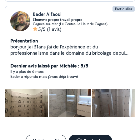
Particulier
Bader Aifaoui
L’homme propre travail propre
Cagnes-sur-Mer (Le Centre-Le Haut de Cagnes)
5/5
(1 avis)
Présentation
bonjour j'ai 31ans j'ai de l'expérience et du
professionnalisme dans le domaine du bricolage depuis
plus de 8ans dans l'électricité/peinture/ papiers
Peint/maçonnerie petite œuvres /montage de
Dernier avis laissé par Michèle : 5/5
meubles/pose parquet tringles/plomberie /jardinages/
Il y a plus de 6 mois
Bader a répondu mais j'avais déjà trouvé
Demenagement ..ect très sérieux et ponctuel à des prix
raisonnables. je vous propose mes services pour tout
vos travaux d'intérieur n'hésitez pas de me contacter
DEVIS GRATUITS