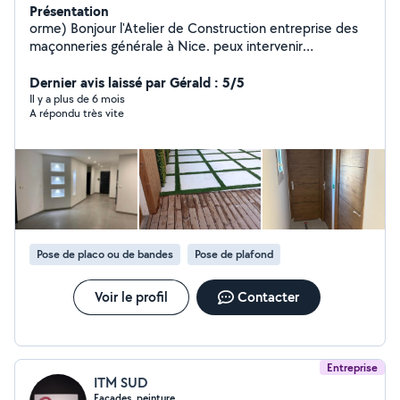
Présentation
orme) Bonjour l'Atelier de Construction entreprise des
maçonneries générale à Nice. peux intervenir
rapidement pour vos travaux de peinture, enduits ou
maçonnerie Devis gratuit et déplacement possible dans
Dernier avis laissé par Gérald : 5/5
la journée. Merci
Il y a plus de 6 mois
A répondu très vite
Pose de placo ou de bandes
Pose de plafond
Voir le profil
Contacter
Entreprise
ITM SUD
Façades, peinture