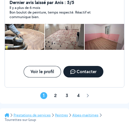
Dernier avis laissé par Anis : 5/5
Il y a plus de 6 mois
Bon boulot de peinture, temps respecté. Réactif et
communique bien.
Voir le profil
Contacter
1
2
3
4
Page
suivante
Prestations de services
Peintres
Alpes-maritimes
Tourrettes-sur-Loup