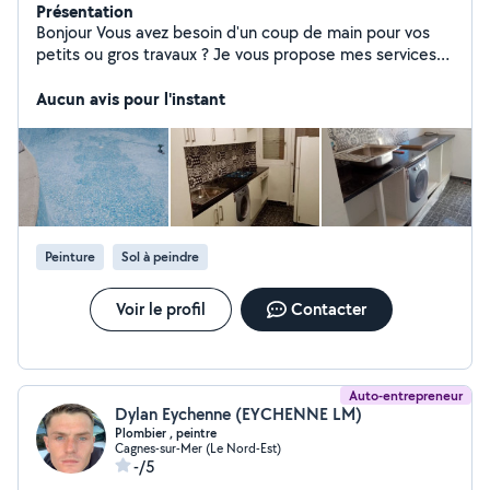
Présentation
Bonjour Vous avez besoin d'un coup de main pour vos
petits ou gros travaux ? Je vous propose mes services
de bricolage à domicile peinture, tapisserie, montage ....
Aucun avis pour l'instant
N'hésitez pas à me contacter pour plus de détails .
Peinture
Sol à peindre
Voir le profil
Contacter
Auto-entrepreneur
Dylan Eychenne (EYCHENNE LM)
Plombier , peintre
Cagnes-sur-Mer (Le Nord-Est)
-/5