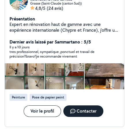
Grasse (Saint-Claude (canton Sud))
4,8/5
(24 avis)
Présentation
Expert en rénovation haut de gamme avec une
expérience internationale (Chypre et France), j'offre un
service où la précision technique rencontre une rigueur
absolue. Spécialiste de la peinture de prestige, du
Dernier avis laissé par Sammartano : 5/5
papier peint et des revêtements décoratifs (Micro-
Il y a 10 jours
tres professionnel, sympatique ,ponctuel et travail de
ciment, Résine Epoxy), je transforme vos espaces avec
précision!!bravo!!je recommande vivement
une finition "clé en main". Ma force majeure ? Une
ponctualité exemplaire : pour moi, l'heure c'est l'heure.
Je m'engage sur un respect strict des délais, une
propreté irréprochable du chantier et une installation
soignée de vos luminaires et mobiliers. Confier votre
villa à un professionnel qui valorise votre temps autant
que votre intérieur est le premier pas vers l'excellence.
Peinture
Pose de papier peint
Voir le profil
Contacter