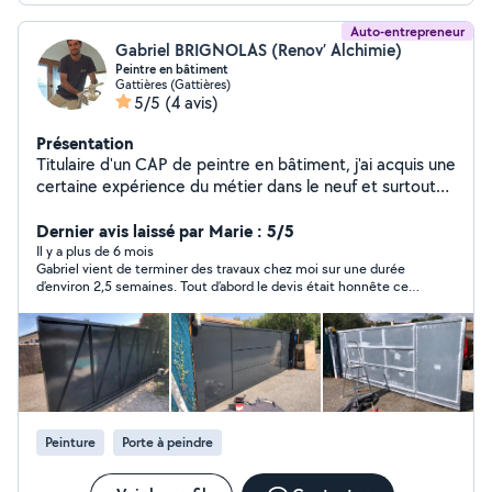
Auto-entrepreneur
Gabriel BRIGNOLAS (Renov’ Alchimie)
Peintre en bâtiment
Gattières (Gattières)
5/5
(4 avis)
Présentation
Titulaire d'un CAP de peintre en bâtiment, j'ai acquis une
certaine expérience du métier dans le neuf et surtout
dans la rénovation depuis 2015. Sérieux et méticuleux,
j'aime faire du travail soigné et de qualité. Page
Dernier avis laissé par Marie : 5/5
instagram : renovalchimie
Il y a plus de 6 mois
Gabriel vient de terminer des travaux chez moi sur une durée
d’environ 2,5 semaines. Tout d’abord le devis était honnête ce
qui m’a décidé à le choisir pour ces travaux. Il est ponctuel, de
compagnie agréable et de bons conseils. Je n’étais pas
disponible tous les jours et je lui ai demandé quelques travaux
supplémentaires, il s’est adapté sans problème. En ce qui
concerne les travaux effectués chez moi, c’est soigné, appliqué
voire impeccable. Je suis très satisfaite du résultat. Gabriel est
un artisan honnête et compétent que je recommande.
Peinture
Porte à peindre