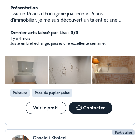
Présentation
Issu de 15 ans d'horlogerie joaillerie et 6 ans
d'immobilier. je me suis découvert un talent et une
passion, durant la rénovation de plusieurs bien, pour la
mise en vente et la location saisonnière. j'ai donc créer
Dernier avis laissé par Léa : 5/5
mon service de Rénovation, Vente et Gestion
Il y a 4 mois
Juste un bref échange, passez une excellente semaine.
Saisonnière, pour toutes les personnes, qui souhaitent
préserver leur patrimoine et en dégager des bénéfices
Contact 7.68.69.66.39
Peinture
Pose de papier peint
Voir le profil
Contacter
Particulier
Chaalali Khaled