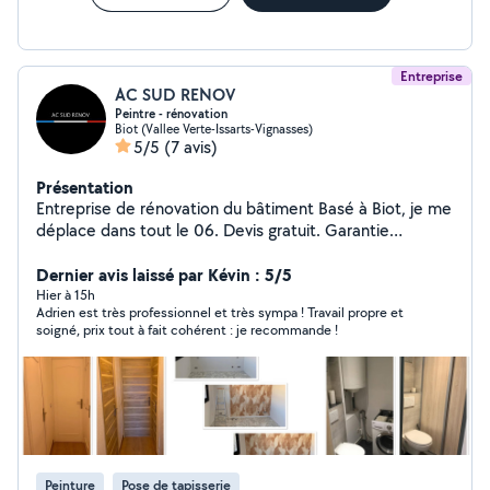
Entreprise
AC SUD RENOV
Peintre - rénovation
Biot (Vallee Verte-Issarts-Vignasses)
5/5
(7 avis)
Présentation
Entreprise de rénovation du bâtiment Basé à Biot, je me
déplace dans tout le 06. Devis gratuit. Garantie
décennale. N'hésitez pas à venir suivre mes chantiers
sur Instagram : ac_sud_renov_
Dernier avis laissé par Kévin : 5/5
Hier à 15h
Adrien est très professionnel et très sympa ! Travail propre et
soigné, prix tout à fait cohérent : je recommande !
Peinture
Pose de tapisserie