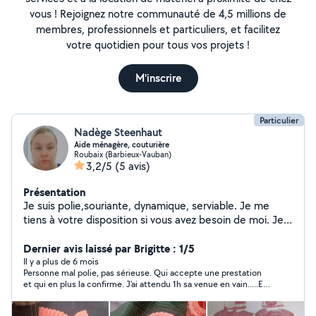
vous ! Rejoignez notre communauté de 4,5 millions de
membres, professionnels et particuliers, et facilitez
votre quotidien pour tous vos projets !
M'inscrire
Particulier
Nadège Steenhaut
Aide ménagère, couturière
Roubaix (Barbieux-Vauban)
3,2/5
(5 avis)
Présentation
Je suis polie,souriante, dynamique, serviable. Je me
tiens à votre disposition si vous avez besoin de moi. Je
suis polyvalente je couds, je tricote,je crochète
également. Mon activité principale est aide ménagère
Dernier avis laissé par Brigitte : 1/5
mais je fais d'autres choses à côté N'hésitez pas à me
Il y a plus de 6 mois
Personne mal polie, pas sérieuse. Qui accepte une prestation
contacter
et qui en plus la confirme. J'ai attendu 1h sa venue en vain.....En
plus elle vous bloque sur le site, merci de m'avoir fait perdre
mon temps, Belle mentalité. Je met une étoile parce