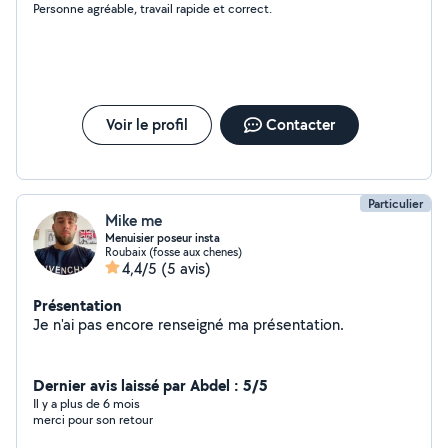
Personne agréable, travail rapide et correct.
exetera.....
Voir le profil
Contacter
Particulier
Mike me
Menuisier poseur insta
Roubaix (fosse aux chenes)
4,4/5
(5 avis)
Présentation
Je n'ai pas encore renseigné ma présentation.
Dernier avis laissé par Abdel : 5/5
Il y a plus de 6 mois
merci pour son retour