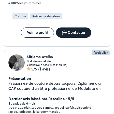
à 100% les yeux fermés.
Couture
Retouche de rideau
Voir le profil
Contacter
Particulier
Miriame Atelha
Styliste modeliste
Villeneuve-d'Ascq (Les Moulins)
5/5
(1 avis)
Présentation
Passionnée de couture depuis toujours. Diplômée d'un
CAP couture d'un titre professionnel de Modeliste en
prêt à porter Femme, je saurais vous concevoir et
raccommoder vos vêtements déchirés ou trop larges.
Dernier avis laissé par Pascaline : 5/5
Je saurais analyser vos besoins afin qu'ensemble nous
Il y a plus de 6 mois
tres pro...parfait...et tres sympa...accueil parfait...disponible
puissions réaliser vos demandes. Je travail de manière
rapide...efficace...je la recommande ..
professionnel et perfectionnée. Je saurais faire preuve