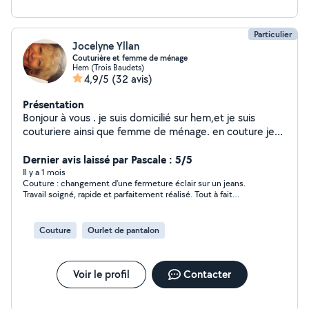
Particulier
Jocelyne Yllan
Couturière et femme de ménage
Hem (Trois Baudets)
4,9/5
(32 avis)
Présentation
Bonjour à vous . je suis domicilié sur hem,et je suis
couturiere ainsi que femme de ménage. en couture je
vous propose la pose de fermetures éclair,bords de
pantalons,reprise de vêtements,voilages etc.travail
Dernier avis laissé par Pascale : 5/5
soigné. ainsi que femme de ménage chez des
Il y a 1 mois
Couture : changement d'une fermeture éclair sur un jeans.
particuliers,ménage,repassage etc.et je suis a votre
Travail soigné, rapide et parfaitement réalisé. Tout à fait
disposition pour tout renseignement
satisfaite
complémentaires.cap en couture.
Couture
Ourlet de pantalon
Voir le profil
Contacter