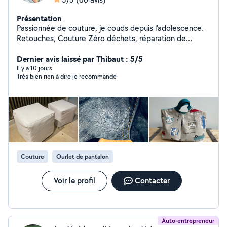
Présentation
Passionnée de couture, je couds depuis l'adolescence.
Retouches, Couture Zéro déchets, réparation de
doudous, customisation, je couds pour les petits
comme les plus grands. N'hésitez pas à faire appel à
Dernier avis laissé par Thibaut : 5/5
moi. Si je ne vous réponds pas, n'étant pas abonnée,
Il y a 10 jours
Très bien rien à dire je recommande
c'est que j'ai utilisé mon quota de réponses.
Couture
Ourlet de pantalon
Voir le profil
Contacter
Auto-entrepreneur