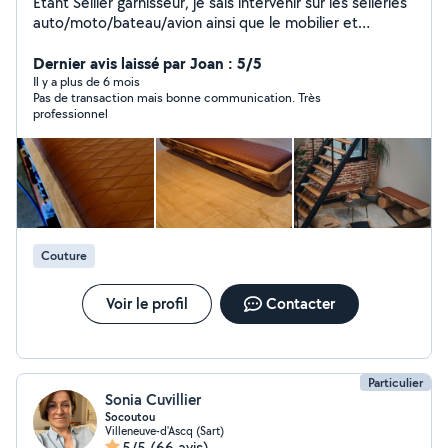
Étant Sellier garnisseur, je sais intervenir sur les selleries
auto/moto/bateau/avion ainsi que le mobilier et
tapisserie /secteur médicale Je suis également
préparateur en detailing auto/moto/bateau/avion
Dernier avis laissé par Joan : 5/5
Carrosserie, vitre teintées véhicule, vitrophanie ( vitre
Il y a plus de 6 mois
Pas de transaction mais bonne communication. Très
teintées sur les vitres des maisons, douche,... ) ppf,
professionnel
covering, traitement céramique Automobile/ moto/
bateau/ salle d'eau/ baie vitré/ velux/....
Couture
Voir le profil
Contacter
Particulier
Sonia Cuvillier
Socoutou
Villeneuve-d'Ascq (Sart)
5/5
(66 avis)