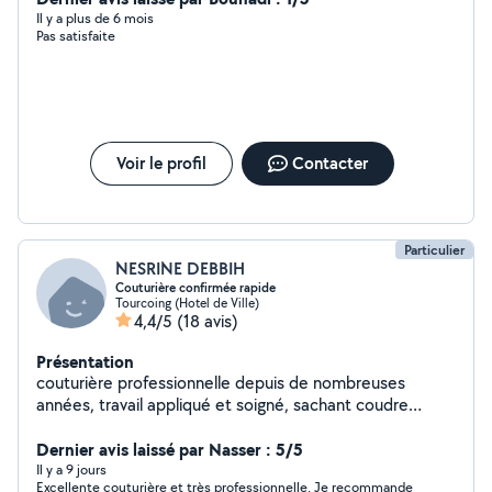
Il y a plus de 6 mois
Pas satisfaite
Voir le profil
Contacter
Particulier
NESRINE DEBBIH
Couturière confirmée rapide
Tourcoing (Hotel de Ville)
4,4/5
(18 avis)
Présentation
couturière professionnelle depuis de nombreuses
années, travail appliqué et soigné, sachant coudre
minutieusement ayant des machines adaptées et
personne sérieuse , tarif raisonnable et réponses
Dernier avis laissé par Nasser : 5/5
rapides n hésitez pas merci
Il y a 9 jours
Excellente couturière et très professionnelle. Je recommande