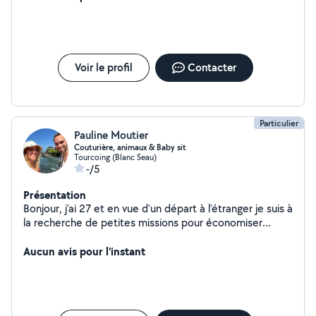
Voir le profil
Contacter
Particulier
Pauline Moutier
Couturière, animaux & Baby sit
Tourcoing (Blanc Seau)
-/5
Présentation
Bonjour, j'ai 27 et en vue d'un départ à l'étranger je suis à
la recherche de petites missions pour économiser
d'avantage. Je reste à dispo pour du baby sitting, vos
animaux, de la couture et autres services.
Aucun avis pour l'instant