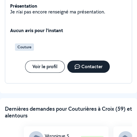
Présentation
Je n'ai pas encore renseigné ma présentation.
Aucun avis pour l'instant
Couture
Voir le profil
Contacter
Dernières demandes pour Couturières à Croix (59) et
alentours
Véronique S.
S