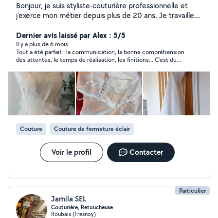
Bonjour, je suis styliste-couturière professionnelle et
j'exerce mon métier depuis plus de 20 ans. Je travaille
dans mon atelier de Lille en semaine et à Croix le soir et
en week-end. Le déplacement et le devis sont gratuits,
Dernier avis laissé par Alex : 5/5
n'hésitez pas à me contacter si vous avez des questions
Il y a plus de 6 mois
Tout a été parfait : la communication, la bonne compréhension
! Merci de sélectionner la catégorie Couture lorsque
des attentes, le temps de réalisation, les finitions... C'est du
vous m'envoyez une demandes privée. Sinon je ne peux
beau travail, et un très bon rapport qualité/prix. Je n'hésiterai
pas vous répondre !
pas à refaire appel à Ryoko pour d'autres besoins. Je vous
recommande vivement Ryoko !
Couture
Couture de fermeture éclair
Voir le profil
Contacter
Particulier
Jamila SEL
Couturière, Retoucheuse
Roubaix (Fresnoy)