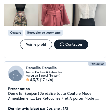
de créativité et de patience;
Couture
Retouche de vêtements
Voir le profil
Contacter
Particulier
Demellia Demellia
Toutes Couture & Retouches
Marcq-en-Barœul (Buisson)
4,3/5
(17 avis)
Présentation
Demellia. Bonjour ! Je réalise toute Couture Mode
Ameublement... Les Retouches Pret A porter Mode ,
Ourlet Manche ... Robe Jupe Jeans Blouson ect ...
Remplace les fermetures éclair Travail couture
Dernier avis laissé par Josiane : 1/5