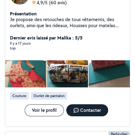
4,9/5
(60 avis)
Présentation
Je propose des retouches de tous vêtements, des
ourlets, ainsi que les rideaux, Housses pour matelas
aménagement de Van ou autres. Je suis disponible
également aux environs de Lille, Wattignies et les
Dernier avis laissé par Malika : 5/5
alentours Je couds depuis plus de 30 ans,
Il y a 17 jours
top
Couture
Ourlet de pantalon
Voir le profil
Contacter
Particulier