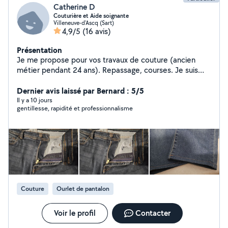
Catherine D
Couturière et Aide soignante
Villeneuve-d'Ascq (Sart)
4,9/5
(16 avis)
Présentation
Je me propose pour vos travaux de couture (ancien
métier pendant 24 ans). Repassage, courses. Je suis
disponible également pour m'occuper de personnes
âgées dans leur quotidien, diplôme d'AMP.
Dernier avis laissé par Bernard : 5/5
Il y a 10 jours
gentillesse, rapidité et professionnalisme
Couture
Ourlet de pantalon
Voir le profil
Contacter