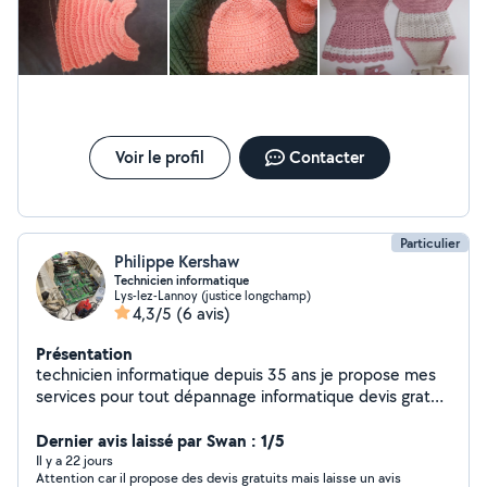
qu'impossible de mettre moins.
Voir le profil
Contacter
Particulier
Philippe Kershaw
Technicien informatique
Lys-lez-Lannoy (justice longchamp)
4,3/5
(6 avis)
Présentation
technicien informatique depuis 35 ans je propose mes
services pour tout dépannage informatique devis gratuit
au bout du dépannage si le pb persiste dans le mois de
la réparation je vous repropose mes services gratuit si
Dernier avis laissé par Swan : 1/5
bien sur le problème est identique à la première
Il y a 22 jours
Attention car il propose des devis gratuits mais laisse un avis
demande. Je m'occupe de l'entretien de vos