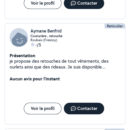
Voir le profil
Contacter
Particulier
Aymane Benfrid
Couturière , retouche
Roubaix (Fresnoy)
-/5
Présentation
je propose des retouches de tout vêtements, des
ourlets ainsi que des rideaux. Je suis disponible
également aux alentours de Lille. Je couds depuis plus
de 30 ans.
Aucun avis pour l'instant
Voir le profil
Contacter