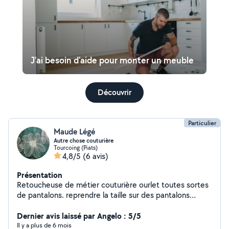
J'ai besoin d'aide pour monter un meuble
Découvrir
Particulier
Maude Légé
Autre chose couturière
Tourcoing (Piats)
4,8/5
(6 avis)
Présentation
Retoucheuse de métier couturière ourlet toutes sortes
de pantalons. reprendre la taille sur des pantalons
classiques reprendre robe de soirée si trop grand..
Raccourcir le bas. raccourcir les bretelles raccourcir les
Dernier avis laissé par Angelo : 5/5
poignées de manche de chemise homme et femme
Il y a plus de 6 mois