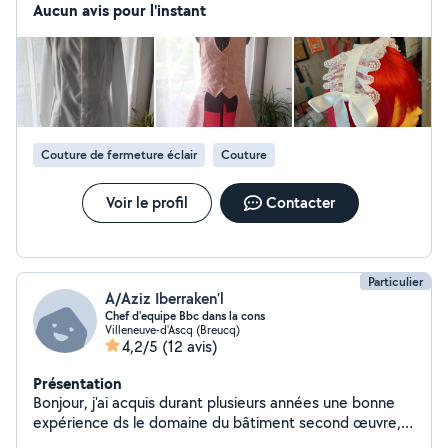
événements (anniversaires, soirées, animations) ou
Aucun avis pour l'instant
créer des costumes et accessoires sur mesure. Et côté
photo, je me débrouille plutôt bien : je peux prendre
des clichés, les retoucher ou même poser comme
modèle si besoin. Je suis aussi à l'aise avec les travaux
manuels : montage de meubles, bricolage, petites
réparations Créative, polyvalente et toujours partante
pour un nouveau projet, je m'adapte pour apporter une
Couture de fermeture éclair
Couture
touche unique et pratique à tout ce que je fais !
Voir le profil
Contacter
Particulier
A/Aziz Iberraken’l
Chef d'equipe Bbc dans la cons
Villeneuve-d'Ascq (Breucq)
4,2/5
(12 avis)
Présentation
Bonjour, j'ai acquis durant plusieurs années une bonne
expérience ds le domaine du bâtiment second œuvre,
_Rénovation intérieur, pose revêtement sol, pose