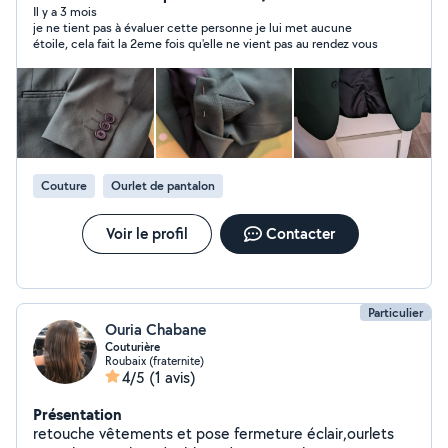
appliquée
Il y a 3 mois
je ne tient pas à évaluer cette personne je lui met aucune
étoile, cela fait la 2eme fois qu'elle ne vient pas au rendez vous
Couture
Ourlet de pantalon
Voir le profil
Contacter
Particulier
Ouria Chabane
Couturière
Roubaix (fraternite)
4/5
(1 avis)
Présentation
retouche vêtements et pose fermeture éclair,ourlets