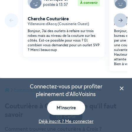
À convenir
postée à 13:57
p
Cherche Couturière
Cherche
Villeneuve-d'Ascq (Cousinerie Ouest)
Hem (Trois
Bonjour, J'ai des ourlets à refaire sur trois
Bonjour, N
robes mais au niveau de la couture sur les
bureau et n
côtés. Est-ce possible pour vous ? Et
par une ho
combien vous demandez pour un ourlet SVP
une couturi
? Merci beaucoup
suivantes :
Hauteur : 1
attente de 
Bien à vous
Connectez-vous pour profiter
Prestations de services
Couturières
Nord
Croix
pleinement d'AlloVoisins
Couturière à Croix : tout ce qu’il faut
M'inscrire
savoir
Carte
Déjà inscrit ? Me connecter
Comment trouver une couturière à Croix ?