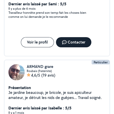
plaque de plâtre, pose carrelage et
Dernier avis laissé par Sami : 5/5
faïence...Maçonnerie, Isolation selon les normes de la
Il y a plus de 6 mois
Travailleur honnête prend son temp fait les choses bien
réglementation thermiques 2023. Je peux aussi
comme on lui demande je le recommande
apporter encadrer, former, assister des personnes dans
leurs formations techniques et pedagogiques scolaire.
Voir le profil
Contacter
Particulier
ARMAND grare
Roubaix (fraternite)
4,6/5
(19 avis)
Présentation
Je jardine beaucoup, je bricole, je suis apiculteur
amateur, je détruit les nids de guêpes... Travail soigné.
Dernier avis laissé par Isabelle : 5/5
Il y a 1 mois