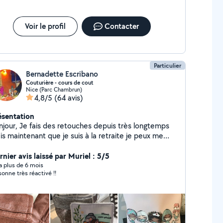
Voir le profil
Contacter
Particulier
Bernadette Escribano
Couturière - cours de cout
Nice (Parc Chambrun)
4,8/5
(64 avis)
ésentation
njour, Je fais des retouches depuis très longtemps
s maintenant que je suis à la retraite je peux me
rer à ma passion Je peux vous aider pour le
coter aussi. Merci à vous
nier avis laissé par Muriel : 5/5
y a plus de 6 mois
sonne très réactivé !!