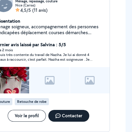
Ménage, repassage, couture
Nice (Carras)
4,5/5
(11 avis)
ésentation
nage soigneux, accompagnement des personnes
ndicapées déplacement courses démarches
ministratives, accompagnement de nuits
nier avis laissé par Salvina : 5/5
 a 2 mois
uis très contente du travail de Naziha. Je lui ai donné 4
eaux à raccourcir, c’est parfait. Naziha est soigneuse . Je
referai appel à elle pour la couture . Je la recommande
outure
Retouche de robe
Voir le profil
Contacter