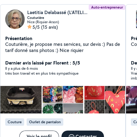
Auto-entrepreneur
Laetitia Delabassé (L'ATELIER DE LAETI)
Couturière
Nice (Riquier-Arson)
5/5
(15 avis)
Présentation
Pr
Couturière, je propose mes services, sur devis :) Pas de
tarif donné sans photos :) Nice riquier
Dernier avis laissé par Florent : 5/5
Der
Il y a plus de 6 mois
Il y
très bon travail et en plus très sympathique
Vra
imb
m'a
Couture
Ourlet de pantalon
C
Voir le profil
Contacter