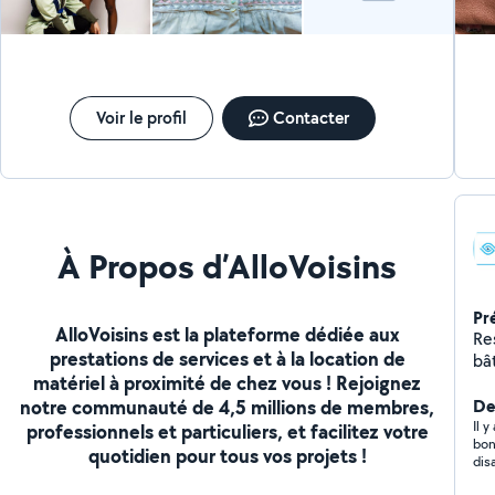
Voir le profil
Contacter
À Propos d’AlloVoisins
Pr
AlloVoisins est la plateforme dédiée aux
Re
prestations de services et à la location de
bâ
matériel à proximité de chez vous ! Rejoignez
bes
notre communauté de 4,5 millions de membres,
m'
De
démarches : 
Il 
professionnels et particuliers, et facilitez votre
bon
/ Suivi
quotidien pour tous vos projets !
dis
TVA
com
Struct