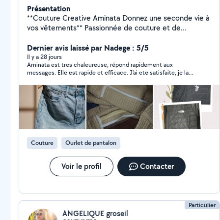
Présentation
**Couture Creative Aminata Donnez une seconde vie à
vos vêtements** Passionnée de couture et de
création, je vous propose des services personnalisés
pour sublimer vos pièces et créer des vêtements
Dernier avis laissé par Nadege : 5/5
uniques. **Mes services :** * Retouches et ajustements
Il y a 28 jours
Aminata est tres chaleureuse, répond rapidement aux
* Création sur mesure * Upcycling (transformation de
messages. Elle est rapide et efficace. J'ai ete satisfaite, je la
rideaux, nappes, tissus en vêtements) * Confection de
recommande.
vêtements enfants et adultes * Personnalisation de
pièces (style unique) Chaque création est réalisée
avec soin, créativité et attention aux détails pour vous
offrir un résultat à votre image. Service local
Contactez-moi pour discuter de votre projet ou obtenir
un devis Donnez une nouvelle vie à vos vêtements avec
Couture
Ourlet de pantalon
Couture Creative Aminata !
Voir le profil
Contacter
Particulier
ANGELIQUE groseil