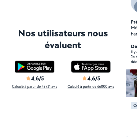
Pr
Mé
Nos utilisateurs nous
ha
ad
évaluent
Der
Il y
Je s
rid
4,6/5
4,6/5
Calculé à partir de 48731 avis
Calculé à partir de 66000 avis
C