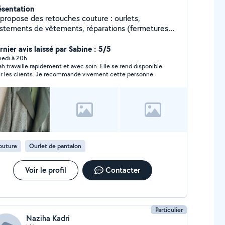
ésentation
 propose des retouches couture : ourlets,
ustements de vêtements, réparations (fermetures
air, trous, reprises). Je travaille proprement et
pidement, avec des prix accessibles. Je peux aussi
nier avis laissé par Sabine : 5/5
ire du sur-mesure simple ou des petites
edi à 20h
ah travaille rapidement et avec soin. Elle se rend disponible
ansformations de vêtements. Disponible rapidement,
r les clients. Je recommande vivement cette personne.
hésitez pas à m'envoyer un message avec une photo
r un devis gratuit
outure
Ourlet de pantalon
Voir le profil
Contacter
Particulier
Naziha Kadri