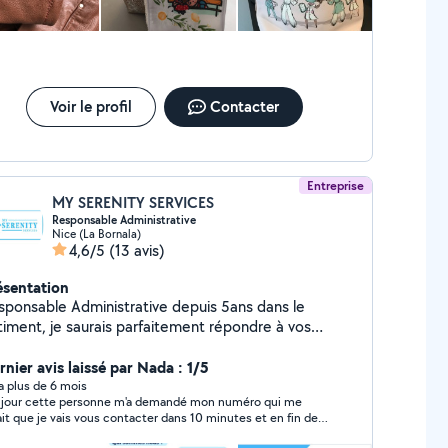
Voir le profil
Contacter
Entreprise
MY SERENITY SERVICES
Responsable Administrative
Nice (La Bornala)
4,6/5
(13 avis)
ésentation
sponsable Administrative depuis 5ans dans le
timent, je saurais parfaitement répondre à vos
oins en administratif, gestion et comptabilité. Je
occupe de vous accompagner dans toutes vos
rnier avis laissé par Nada : 1/5
- Caf - Impôts - Mutuelle - Devis / Factures
y a plus de 6 mois
jour cette personne m'a demandé mon numéro qui me
 de la facturation - Préparation des éléments de
ait que je vais vous contacter dans 10 minutes et en fin de
 / Aide au bilan - Travaux de secrétariat -
pte on n'a jamais appelé
uration d'entreprise - Gestion commerciale - Paie