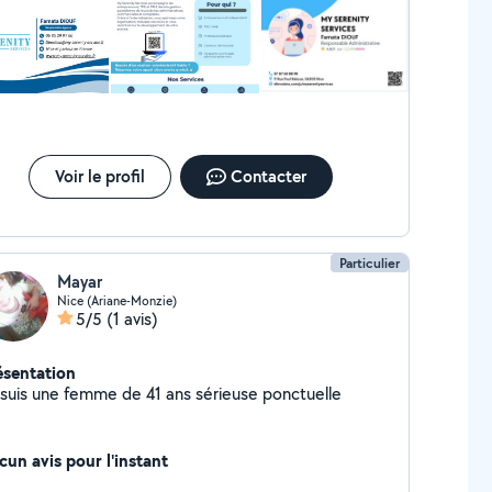
ecrutement et ressources humaines N'hésitez pas à
 contacter pour discuter plus amplement sur vos
besoins. Merci
Voir le profil
Contacter
Particulier
Mayar
Nice (Ariane-Monzie)
5/5
(1 avis)
ésentation
Je suis une femme de 41 ans sérieuse ponctuelle
cun avis pour l'instant