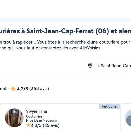
rières à Saint-Jean-Cap-Ferrat (06) et ale
un trou à rapiécer... Vous êtes à la recherche d'une couturière pou
ne qu'il vous faut et contactez-les avec AlloVoisins !
à
dent
-
4,7/5
(358 avis)
Particulier
Vivyie Tina
Couturière
Nice (Jean Medecin)
4,8/5
(45 avis)