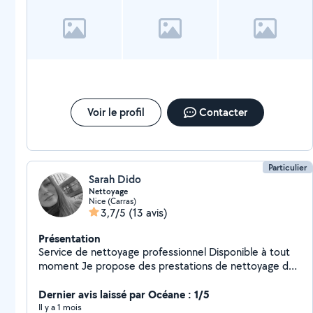
Voir le profil
Contacter
Particulier
Sarah Dido
Nettoyage
Nice (Carras)
3,7/5
(13 avis)
Présentation
Service de nettoyage professionnel Disponible à tout
moment Je propose des prestations de nettoyage de
haute qualité, réalisées avec du matériel et des
produits 100 % professionnels. Équipé notamment d'un
Dernier avis laissé par Océane : 1/5
Tineco S6 ainsi que d'un lave-vitres automatique de
Il y a 1 mois