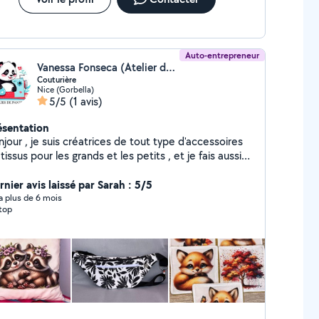
Auto-entrepreneur
Vanessa Fonseca (Atelier de Pandy)
Couturière
Nice (Gorbella)
5/5
(1 avis)
ésentation
jour , je suis créatrices de tout type d'accessoires
issus pour les grands et les petits , et je fais aussi
elque travaux de couture: ourlets pantalons, ourlets
nier avis laissé par Sarah : 5/5
rideaux, nappes...
y a plus de 6 mois
top