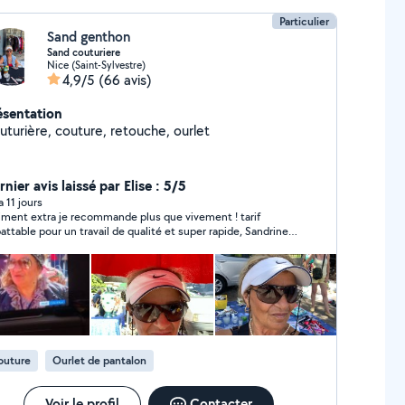
Particulier
Sand genthon
Sand couturiere
Nice (Saint-Sylvestre)
4,9/5
(66 avis)
ésentation
Couturière, couture, retouche, ourlet
nier avis laissé par Elise : 5/5
 a 11 jours
iment extra je recommande plus que vivement ! tarif
attable pour un travail de qualité et super rapide, Sandrine
 fait un ourlet dans l'heure !! En plus super sympathique !
outure
Ourlet de pantalon
Voir le profil
Contacter