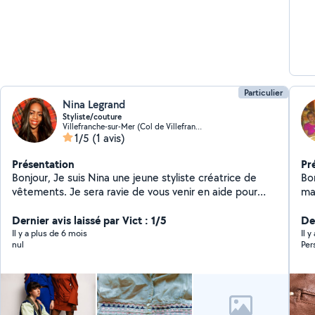
Particulier
Nina Legrand
Styliste/couture
Villefranche-sur-Mer (Col de Villefranche)
1/5
(1 avis)
Présentation
Pr
Bonjour, Je suis Nina une jeune styliste créatrice de
Bo
vêtements. Je sera ravie de vous venir en aide pour
mai
une retouche (Ourlet de pantalons, jupe, pose de
consac
fermeture éclair, changement d'élastique).
Dernier avis laissé par Vict : 1/5
tri
Der
Il y a plus de 6 mois
Il 
nul
Per