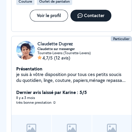
Couture
Ourlet de pantalon
Voir le profil
Contacter
Particulier
Claudette Duprez
Claudette sur messenger
Tourrette-Levens (Tourrette-Levens)
4,7/5
(12 avis)
Présentation
je suis à vôtre disposition pour tous ces petits soucis
du quotidien, linge, couture, papiers,ménage repassage
si je ne réponds pas c'est que j'ai répondu à trop de
personnes et ils ne publient plus mes messages
Dernier avis laissé par Karine : 5/5
désolée Impossible de répondre j'ai répondu à trop de
Il y a 3 mois
très bonne prestation ☺️
personnes donc plus le droit vous pouvez me joindre
sur messenger claudette Duprez