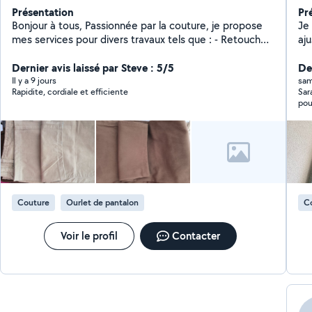
Présentation
Pr
Bonjour à tous, Passionnée par la couture, je propose
Je
mes services pour divers travaux tels que : - Retouches
aj
(ourlets, fermetures éclair, ajustements, etc.) -
écl
Création de vêtements sur mesure - Réparation de
Dernier avis laissé par Steve : 5/5
ra
Der
vêtements abîmés - Confection de rideaux, coussins,
fa
Il y a 9 jours
sam
Rapidite, cordiale et efficiente
Sar
et autres accessoires textiles . N'hésitez pas à me
tr
pou
contacter pour discuter de vos projets ou pour un
n'
devis. Travail soigné et rapide.
pou
Couture
Ourlet de pantalon
C
Voir le profil
Contacter