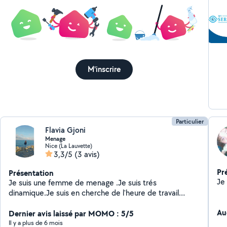
- R
me
M'inscrire
Particulier
Flavia Gjoni
Menage
Nice (La Lauvette)
3,3/5
(3 avis)
Pr
Présentation
Je suis une femme de menage .Je suis trés
dinamique.Je suis en cherche de l'heure de travail
comme femme de menage, person agèe.Je suis trés
Au
ponctuel.
Dernier avis laissé par MOMO : 5/5
Il y a plus de 6 mois