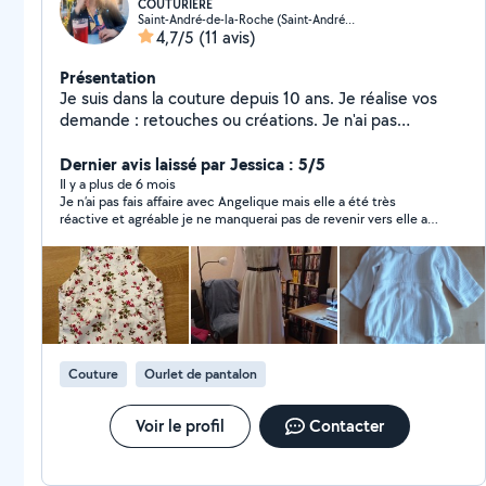
COUTURIERE
Saint-André-de-la-Roche (Saint-André-de-la-Roche)
4,7/5
(11 avis)
Présentation
Je suis dans la couture depuis 10 ans. Je réalise vos
demande : retouches ou créations. Je n'ai pas
l'abonnement pour plus de réponses contactez moi sur
angelique Gr ( fb)
Dernier avis laissé par Jessica : 5/5
Il y a plus de 6 mois
Je n’ai pas fais affaire avec Angelique mais elle a été très
réactive et agréable je ne manquerai pas de revenir vers elle au
besoin.
Couture
Ourlet de pantalon
Voir le profil
Contacter