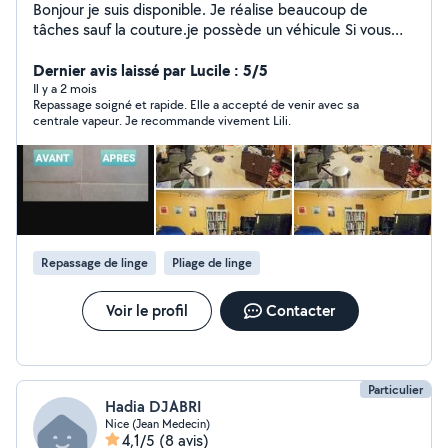
Bonjour je suis disponible. Je réalise beaucoup de
tâches sauf la couture.je possède un véhicule Si vous
êtes intéressé par mon annonce n'hésitez pas à me
contacter Merci d'avance
Dernier avis laissé par Lucile : 5/5
Il y a 2 mois
Repassage soigné et rapide. Elle a accepté de venir avec sa
centrale vapeur. Je recommande vivement Lili.
Repassage de linge
Pliage de linge
Voir le profil
Contacter
Particulier
Hadia DJABRI
Nice (Jean Medecin)
4,1/5
(8 avis)