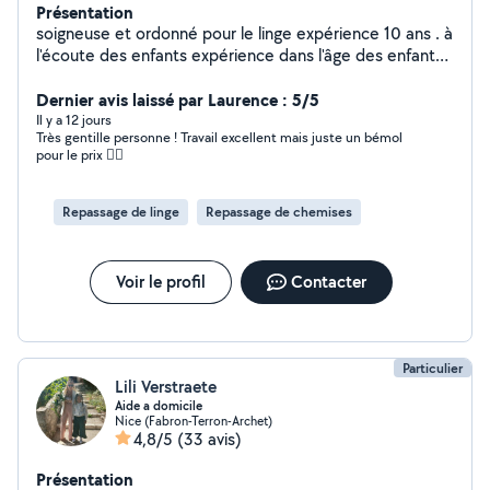
Présentation
soigneuse et ordonné pour le linge expérience 10 ans . à
l'écoute des enfants expérience dans l'âge des enfants
de 2 mois à 8 ans . Ponctuel et de confiance -
repassage - baby sitting - transport pour les rendez-vous
Dernier avis laissé par Laurence : 5/5
ou autres - garde patient de nuit
Il y a 12 jours
Très gentille personne ! Travail excellent mais juste un bémol
pour le prix 🤷‍♀️
Repassage de linge
Repassage de chemises
Voir le profil
Contacter
Particulier
Lili Verstraete
Aide a domicile
Nice (Fabron-Terron-Archet)
4,8/5
(33 avis)
Présentation