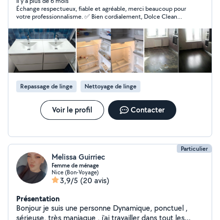
Il y a plus de 6 mois
Échange respectueux, fiable et agréable, merci beaucoup pour
votre professionnalisme. ✅ Bien cordialement, Dolce Clean
Services 💧 🇫🇷🇨🇭
Repassage de linge
Nettoyage de linge
Voir le profil
Contacter
Particulier
Melissa Guirriec
Femme de ménage
Nice (Bon-Voyage)
3,9/5
(20 avis)
Présentation
Bonjour je suis une personne Dynamique, ponctuel ,
sérieuse, très maniaque , j'ai travailler dans tout les