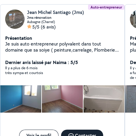
Auto-entrepreneur
Jean Michel Santiago (Jms)
Jms rénovation
Aubagne (Charrel)
5/5
(6 avis)
Présentation
Pr
Je suis auto entrepreneur polyvalent dans tout
Maçonn
domaine que sa soiye ( peinture,carrelage, Plomberie,
pl
électricité,monteur de cuisine , dressing sur mesure ..)
ans
et bien d'autres choses je vous propose mes services si
Dernier avis laissé par Naima : 5/5
spécial
Der
vous été intéressé veuillez me contacter. Possibilité de
types de to
Il y a plus de 6 mois
Il 
très sympa et courtois
a f
vous faire vos devis
- con
de 
Amén
faya
piscine traditionne
façades -placo -Et
Salle de bai
rénova
ap
réaliso
gra
Voir le profil
Contacter