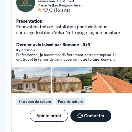
Rénovation du bâtiment
Marseille (Les Bougainvilliers)
4,7/5
(16 avis)
Présentation
Rénovation toiture installation photovoltaïque
carrelage Isolation Velux Nettoyage façade peinture
intérieur/extérieur isolante
Dernier avis laissé par Romane : 5/5
Il y a 5 mois
Professionnel, je recommande fortement cette entreprise. Ils
ont trouvé le temps de venir observer notre toiture, donner un
avis clair et précis. De plus, ils ont même fait le déplacement
jusqu’à chez nous une deuxième fois pour nous transmettre les
documents. Un immense merci. Je recommande
Entretien de toiture
Pose de toiture
Voir le profil
Contacter