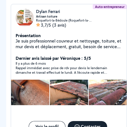
Auto-entrepreneur
Dylan Ferrari
Artisan toiture
Roquefort-la-Bédoule (Roquefort-la-Bédoule)
3,7/5
(3 avis)
Présentation
Je suis professionnel couvreur et nettoyage, toiture, et
mur devis et déplacement, gratuit, besoin de service
contactez-moi
Dernier avis laissé par Véronique : 5/5
Il y a plus de 6 mois
Rappel immédiat avec prise de rdv pour devis le lendemain
dimanche et travail effectué le lundi. A l’écoute rapide et
efficace. Je recommande.
Voir le profil
Contacter