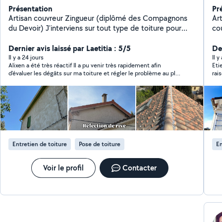
Présentation
Pr
Artisan couvreur Zingueur (diplômé des Compagnons
Ar
du Devoir) J'interviens sur tout type de toiture pour
co
garantir étanchéité et durabilité. Mon savoir-faire allie
sui
technique, rigueur et sens du détail, pour des
Dernier avis laissé par Laetitia : 5/5
ét
Der
réalisations esthétiques. Prestations proposées :
co
Il y a 24 jours
Il y
Alixen a été très réactif Il a pu venir très rapidement afin
Eti
Recherche et réparation de fuites Réfection complète
ph
d'évaluer les dégâts sur ma toiture et régler le problème au plus
rai
de toiture Nettoyage et traitement de toiture Pose et
vite. J'ai senti qu'il était vraiment expert dans son domaine et
tra
réparation de gouttières Pose de Velux et abergement
ses prestations ont un excellent rapport qualité prix. Je le
de cheminée Pose de solins Travaux de zinguerie sur
recommande les yeux fermés.
mesure Devis gratuit Intervention 7j/7 sur Marseille et
alentours.
Entretien de toiture
Pose de toiture
En
Voir le profil
Contacter