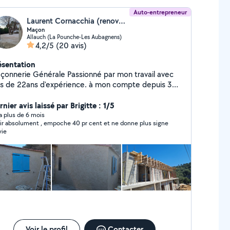
Auto-entrepreneur
Laurent Cornacchia (renovbati13)
Maçon
Allauch (La Pounche-Les Aubagnens)
4,2/5
(20 avis)
ésentation
erie Générale Passionné par mon travail avec
us de 22ans d'expérience. à mon compte depuis 3
 je mets à contribution tout mon savoir faire -
isé dans les pose et rénovations de toutes
nier avis laissé par Brigitte : 1/5
it -Maçonnerie générale neuf et rénovation
y a plus de 6 mois
uir absolument , empoche 40 pr cent et ne donne plus signe
struction de maison -Charpente Couverture -
vie
agement intérieur extérieur - Carrelage sol et
nse (tous type de carreaux) - terrassement -
lle ou moderne - ravalement de
anchéité -Création et rénovation de
n -Pose de douche à l'italienne -Création et
tion de Cuisine C'est avec plaisir que je vous
porte mes compétences pour qu'ensemble nous
ns vos projets Conseil , Déplacement et Devis
tuit
Voir le profil
Contacter