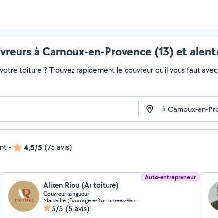
vreurs à Carnoux-en-Provence (13) et alent
otre toiture ? Trouvez rapidement le couvreur qu'il vous faut avec 
à
ent
-
4,5/5
(75 avis)
Auto-entrepreneur
Alixen Riou (Ar toiture)
Couvreur-zingueur
Marseille (Fourragere-Borromees-Vendome)
5/5
(5 avis)