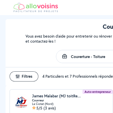
Cou
Vous avez besoin d'aide pour entretenir ou rénover v
et contactez-les !
Filtres
4 Particuliers et 7 Professionnels répond
Auto-entrepreneur
James Malabar (MJ toitRenov 13)
Couvreur
La Ciotat (Nord)
5/5
(3 avis)