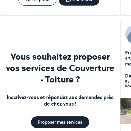
Pr
Vous souhaitez proposer
art
motivé, je suis pr
vos services de Couverture
rel
Der
- Toiture ?
Il 
Réa
Inscrivez-vous et répondez aux demandes près
de chez vous !
Proposer mes services