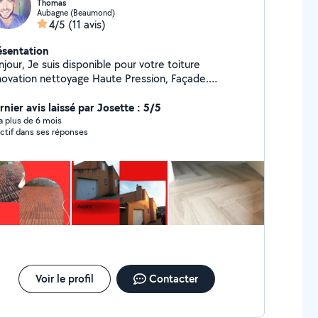
Thomas
Aubagne (Beaumond)
4/5
(11 avis)
ésentation
s disponible pour votre toiture
nettoyage Haute Pression, Façade.
çonnerie N'hésitez pas si vous avez d'autres
nier avis laissé par Josette : 5/5
questions Merci
y a plus de 6 mois
ctif dans ses réponses
Voir le profil
Contacter