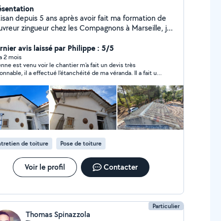
ésentation
tisan depuis 5 ans après avoir fait ma formation de
uvreur zingueur chez les Compagnons à Marseille, je
s spécialisé dans la zinguerie (gouttières, VELUX,
anchéité des toitures), réparation ou réfection
nier avis laissé par Philippe : 5/5
mplète de toiture. Pose de panneaux
 a 2 mois
enne est venu voir le chantier m'a fait un devis très
otovoltaïques également.
sonnable, il a effectué l'étanchéité de ma véranda. Il a fait un
vail soigné, personne sérieuse, je recommande.
tretien de toiture
Pose de toiture
Voir le profil
Contacter
Particulier
Thomas Spinazzola