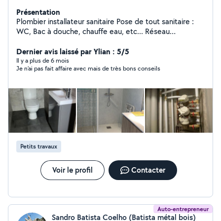
Présentation
Plombier installateur sanitaire Pose de tout sanitaire :
WC, Bac à douche, chauffe eau, etc... Réseau
d'alimentation eau chaude, eau froide, boucle. Pose de
carrelage avec sanitaire si besoin. Réseau d'évacuation,
Dernier avis laissé par Ylian : 5/5
vide sanitaire ... Réseau de gaz, du compteur a la
Il y a plus de 6 mois
Je n’ai pas fait affaire avec mais de très bons conseils
chaudière. N'hésitez pas à me contacter pour
dépannage ou urgence j'interviendrai dans les plus bref
délais. 7sur7 24h/24h Devis gratuit
Petits travaux
Voir le profil
Contacter
Auto-entrepreneur
Sandro Batista Coelho (Batista métal bois)