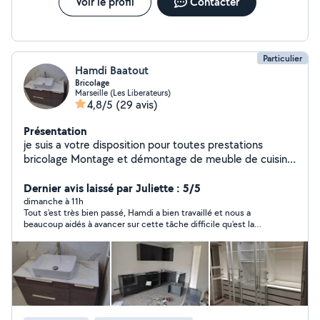
Voir le profil
Contacter
Particulier
Hamdi Baatout
Bricolage
Marseille (Les Liberateurs)
4,8/5
(29 avis)
Présentation
je suis a votre disposition pour toutes prestations
bricolage Montage et démontage de meuble de cuisine
, chambre , salle a Monge ..... Installation électrique et
réparation Installation d'eau froid et chaud et
Dernier avis laissé par Juliette : 5/5
évacuation Montage de tringle ، lustre, ventilateur ,
dimanche à 11h
Tout s'est très bien passé, Hamdi a bien travaillé et nous a
lampe .... Menuiserie générale Peindre et enduit
beaucoup aidés à avancer sur cette tâche difficile qu'est la
Réparation électroménager a domicile Jardinage
démolition de tout un sol (carrelage + chape). Merci beaucoup
Nettoyage maison , garage .... Aide déménagement ....
!
je suis disponible sur tous Marseille