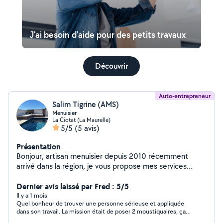
J'ai besoin d'aide pour des petits travaux
Découvrir
Auto-entrepreneur
Salim Tigrine (AMS)
Menuisier
La Ciotat (La Maurelle)
5/5
(5 avis)
Présentation
Bonjour, artisan menuisier depuis 2010 récemment
arrivé dans la région, je vous propose mes services
menuiseries extérieures et intérieur, pose de parquet et
Dernier avis laissé par Fred : 5/5
terrasse.secteur (13) et (34) Assurance décennale.
Il y a 1 mois
Quel bonheur de trouver une personne sérieuse et appliquée
dans son travail. La mission était de poser 2 moustiquaires, ça a
été super bien fait! Vous l'aurez compris je recommande cette