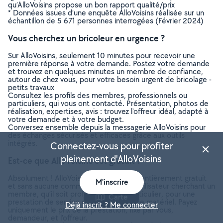
qu’AlloVoisins propose un bon rapport qualité/prix
* Données issues d’une enquête AlloVoisins réalisée sur un
échantillon de 5 671 personnes interrogées (Février 2024)
Vous cherchez un bricoleur en urgence ?
Sur AlloVoisins, seulement 10 minutes pour recevoir une
première réponse à votre demande. Postez votre demande
et trouvez en quelques minutes un membre de confiance,
autour de chez vous, pour votre besoin urgent de bricolage -
petits travaux
Consultez les profils des membres, professionnels ou
particuliers, qui vous ont contacté. Présentation, photos de
réalisation, expertises, avis : trouvez l'offreur idéal, adapté à
votre demande et à votre budget.
Conversez ensemble depuis la messagerie AlloVoisins pour
des échanges sécurisés et efficaces grâce aux outils
intégrés.
Connectez-vous pour profiter
pleinement d'AlloVoisins
Est-ce que AlloVoisins est gratuit ?
Absolument ! AlloVoisins est un service entièrement gratuit
M'inscrire
et sans aucune commission pour tout utilisateur cherchant un
membre, qu’il soit professionnel ou particulier, pour une
Carte
prestation de service ou une location de matériel. Payez
Déjà inscrit ? Me connecter
uniquement le prix de la prestation, fixé par vous,
demandeur, et l’offreur.