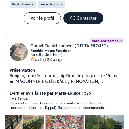
Petits travaux
Pose de joints
Voir le profil
Contacter
Auto-entrepreneur
Cornel-Daniel Lacovei (DELTA PROJET)
Plombier Maçon Électricien
Marseille (Jean Perrin)
5/5
(122 avis)
Présentation
Bonjour, moi c'est cornel, diplômé depuis plus de 15ans
en MAÇONNERIE GÉNERALE / RÉNOVATION,
PLOMBERIE, ÉLECTRICITÉ. Je vous propose mes
services de la construction à la rénovation de A à Z. Je
Dernier avis laissé par Marie-Louise : 5/5
possède le permis Cases pour tout travaux de
Il y a 3 mois
Rapide et efficace. Les explications sont claires et tout est
TERRASSEMENT (tractopelle, mini-pelle..) Devis gratuit -
transparent (facture à l’appui). J’ai apprécié et recommande
Urgence plomberie Marseille 7/7 *COMPÉTENCE
Chauffe eau Débouchage, modification et création de
tout réseaux de canalisation Alimentation d'eau /
d'évacuation Recherche et réparation de fuite