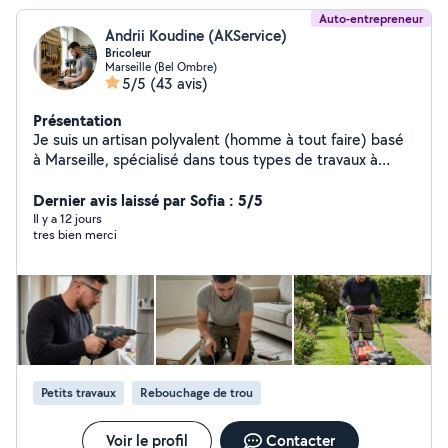
Auto-entrepreneur
Andrii Koudine (AKService)
Bricoleur
Marseille (Bel Ombre)
5/5
(43 avis)
Présentation
Je suis un artisan polyvalent (homme à tout faire) basé
à Marseille, spécialisé dans tous types de travaux à
domicile. J'interviens aussi bien en électricité,
plomberie, montage de meubles, petits travaux de
Dernier avis laissé par Sofia : 5/5
rénovation, installation d'équipements, réparations
Il y a 12 jours
tres bien merci
diverses que travaux extérieurs (peinture, entretien,
etc.). Je suis quelqu'un de sérieux, réactif et très
appliqué dans mon travail. J'accorde une grande
importance à la qualité des finitions et à la satisfaction
du client. Je travaille rapidement, efficacement et
toujours avec soin. Je propose des tarifs accessibles et
adaptés selon les projets, tout en garantissant un travail
propre et durable. Je peux me déplacer rapidement et
Petits travaux
Rebouchage de trou
m'adapter à vos disponibilités. N'hésitez pas à me
contacter pour discuter de votre projet
Voir le profil
Contacter