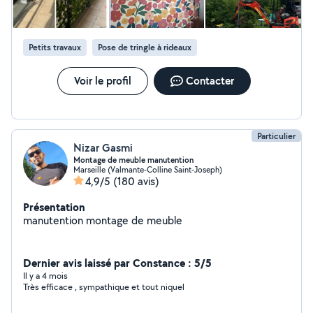
Installation sanitaire : Douche, WC, lavabo, mitigeur,
meuble, robinetterie Reprise étanchéité joint de
douche / baignoire Faïence / carrelage / crédence
Petits travaux
Pose de tringle à rideaux
Pompe de relevage Pose et réparation volet roulant /
porte fenêtre PVC Installation électroménager, inter +
prise, éclairage, tringle, montage cuisine, fixation
Voir le profil
Contacter
meuble.. Transport / livraison Démolition / Évacuation
Chape, dalle, ragreage, carrelage, parquet.. Enduit,
placo, peinture,tapisserie.. Rénovation complète
appartement / maison
Particulier
Nizar Gasmi
Montage de meuble manutention
Marseille (Valmante-Colline Saint-Joseph)
4,9/5
(180 avis)
Présentation
manutention montage de meuble
Dernier avis laissé par Constance : 5/5
Il y a 4 mois
Très efficace , sympathique et tout niquel