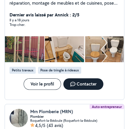
réparation, montage de meubles et de cuisines, pose
de parquet et bien plus encore. J'interviens rapidement
pour tous types de petits ou grands travaux du
Dernier avis laissé par Annick : 2/5
quotidien. Un seul interlocuteur pour vous simplifier la
Il y a 18 jours
Trop cher.
vie, avec des prestations soignées, efficaces et
adaptées à vos besoins.
Petits travaux
Pose de tringle à rideaux
Voir le profil
Contacter
Auto-entrepreneur
Mrn Plomberie (MRN)
Plombier
Roquefort-la-Bédoule (Roquefort-la-Bédoule)
4,5/5
(43 avis)