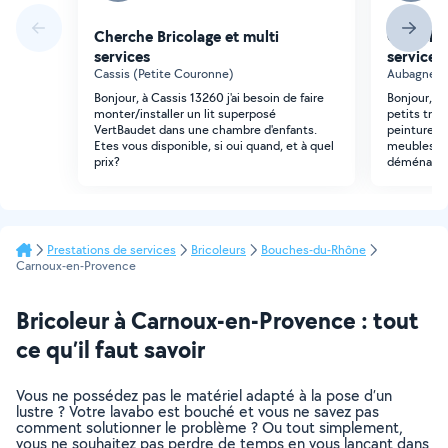
Cherche Bricolage et multi
Cherche 
services
services
Cassis (Petite Couronne)
Aubagne (L
Bonjour, à Cassis 13260 j'ai besoin de faire
Bonjour, J
monter/installer un lit superposé
petits tra
VertBaudet dans une chambre d'enfants.
peinture, a
Etes vous disponible, si oui quand, et à quel
meubles su
prix?
déménagem
Prestations de services
Bricoleurs
Bouches-du-Rhône
Carnoux-en-Provence
Bricoleur à Carnoux-en-Provence : tout
ce qu’il faut savoir
Vous ne possédez pas le matériel adapté à la pose d’un
lustre ? Votre lavabo est bouché et vous ne savez pas
comment solutionner le problème ? Ou tout simplement,
vous ne souhaitez pas perdre de temps en vous lançant dans