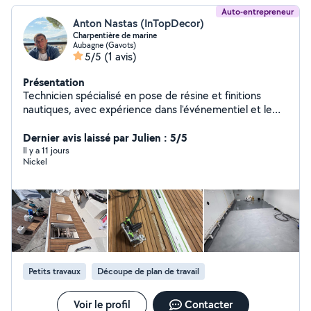
Auto-entrepreneur
Anton Nastas (InTopDecor)
Charpentière de marine
Aubagne (Gavots)
5/5
(1 avis)
Présentation
Technicien spécialisé en pose de résine et finitions
nautiques, avec expérience dans l'événementiel et le
travail de précision. Sérieux, ponctuel et attentif aux
détails, je propose un travail propre et soigné.
Dernier avis laissé par Julien : 5/5
Disponible pour différents projets, avec déplacement
Il y a 11 jours
Nickel
possible selon la demande.
Petits travaux
Découpe de plan de travail
Voir le profil
Contacter