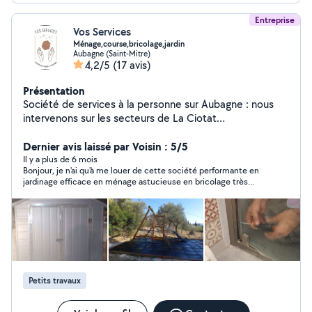
Entreprise
Vos Services
Ménage,course,bricolage,jardin
Aubagne (Saint-Mitre)
4,2/5
(17 avis)
Présentation
Société de services à la personne sur Aubagne : nous
intervenons sur les secteurs de La Ciotat
,Marseille,Aubagne,Aix en Provence et Toulon Ouest .
Dernier avis laissé par Voisin : 5/5
Il y a plus de 6 mois
Bonjour, je n'ai qu'à me louer de cette société performante en
jardinage efficace en ménage astucieuse en bricolage très
présente bien encadrée, personnel au top et d'une gentillesse
à toutes épreuves. Pour moi c'est un bon filon d'aide à la
personne Grâce aux bons soins de votre plateforme merci
beaucoup
Petits travaux