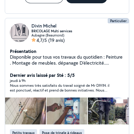
Particulier
Divin Michel
BRICOLAGE Multi services
Aubagne (Beaumond)
4,7/5
(19 avis)
Présentation
Disponible pour tous vos travaux du quotidien : Peinture
. Montage de meubles. dépanage D'électricité.
Plomberie. Création et décoration murale pour TV. Pose
de cloison. Réaménagement intérieur et exterieur. .
Dernier avis laissé par Sté : 5/5
Jardinage. Avec un travail soigné ; fiable et créatif je
jeudi à 9h
Nous sommes très satisfaits du travail soigné de Mr DIVIN. il
reste à votre disposition, n'hésitez pas à me contacter .
est ponctuel, réactif et prend de bonnes initiatives. Nous
avons l'intention de continuer notre relation.
Petits travaux
Pose de tringle à rideaux