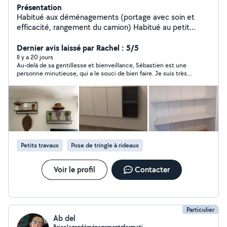
Présentation
Habitué aux déménagements (portage avec soin et
efficacité, rangement du camion) Habitué au petit
bricolage : - Meubles : montages et réparation. -
Fixations au mur : tringles, étagères, télévision,
Dernier avis laissé par Rachel : 5/5
moustiquaires, stores. - Electricité : luminaires,
Il y a 20 jours
Au-delà de sa gentillesse et bienveillance, Sébastien est une
ventilateurs de plafond, prises électriques,
personne minutieuse, qui a le souci de bien faire. Je suis très
interrupteurs. - Plomberie : robinets, siphons, joints
satisfaite des travaux qu'il a effectués et vous le recommande,
silicone, chasse d'eau, raccordement meuble vasque. -
n'hésitez pas à faire appel à ses services.
Murs : rebouchage de trous, peinture de petites pièces.
- Divers : poignées de porte, barres de seuil, plaques de
cuisson. Habitué au jardinage : - Taille de haie,
plantation, débroussaillage, entretiens. Disponibilités : -
fins de journée (en semaine). - les week-ends.
Petits travaux
Pose de tringle à rideaux
Voir le profil
Contacter
Particulier
Ab del