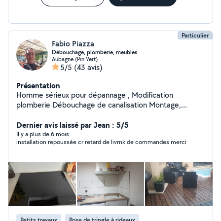
Particulier
Fabio Piazza
Débouchage, plomberie, meubles
Aubagne (Pin Vert)
5/5
(43 avis)
Présentation
Homme sérieux pour dépannage , Modification
plomberie Débouchage de canalisation Montage,
démontage meuble Installation cuisine Petite
maçonnerie Pose tringle de rideaux , lustres ect
Dernier avis laissé par Jean : 5/5
Location matériel électroportatif de maçonnerie ( faire
Il y a plus de 6 mois
installation repoussée cr retard de livrnk de commandes merci
demande du matériel disponibles ) Karcher, souffleur /
Aspirateur de feuilles Tronçonneuse , fendeuse bois ,
carrelette , Scie à eau sur pied coupe carreaux Livraison
possible / Retrait en supplément
Petits travaux
Pose de tringle à rideaux