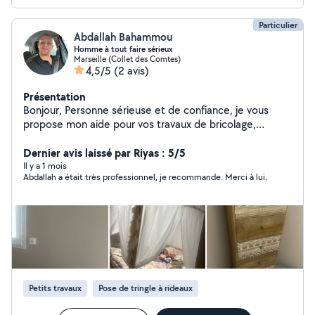
Particulier
Abdallah Bahammou
Homme à tout faire sérieux
Marseille (Collet des Comtes)
4,5/5
(2 avis)
Présentation
Bonjour, Personne sérieuse et de confiance, je vous
propose mon aide pour vos travaux de bricolage,
peinture ainsi que pour vos besoins du quotidien
(courses, aide à domicile). Je travaille avec soin et je
Dernier avis laissé par Riyas : 5/5
suis toujours à l'écoute pour vous rendre service au
Il y a 1 mois
Abdallah a était très professionnel, je recommande. Merci à lui.
mieux. Au plaisir de vous aider !
Petits travaux
Pose de tringle à rideaux