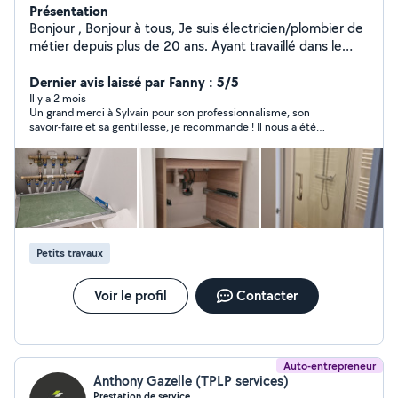
Présentation
Bonjour , Bonjour à tous, Je suis électricien/plombier de
métier depuis plus de 20 ans. Ayant travaillé dans le
bâtiment, le tertiaire , j aïs des connaissances
approfondie dans les autres corps de métier tel que la
Dernier avis laissé par Fanny : 5/5
petite maçonnerie, le plaque, pose de cuisine etc...
Il y a 2 mois
Un grand merci à Sylvain pour son professionnalisme, son
Voilà pour ma présentation. A+++
savoir-faire et sa gentillesse, je recommande ! Il nous a été
vivement utile !
Petits travaux
Voir le profil
Contacter
Auto-entrepreneur
Anthony Gazelle (TPLP services)
Prestation de service