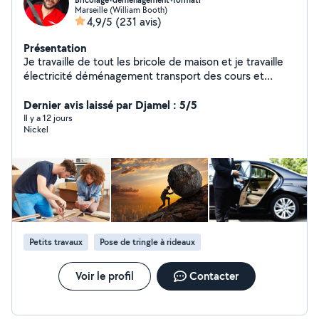
Bricolage+déménagement+formati
Marseille (William Booth)
4,9/5
(231 avis)
Présentation
Je travaille de tout les bricole de maison et je travaille
électricité déménagement transport des cours et
électronique multi services et nettoyage polyvalent et
L'informatique
Dernier avis laissé par Djamel : 5/5
Il y a 12 jours
Nickel
Petits travaux
Pose de tringle à rideaux
Voir le profil
Contacter