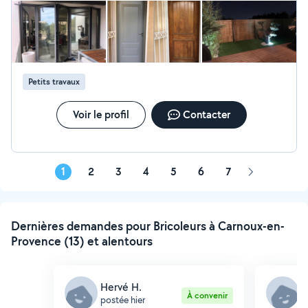
personne. Vous pouvez faire appel à lui les yeux fermés.
Petits travaux
Voir le profil
Contacter
1
2
3
4
5
6
7
Page
suivante
Dernières demandes pour Bricoleurs à Carnoux-en-
Provence (13) et alentours
Hervé H.
C
À convenir
postée hier
p