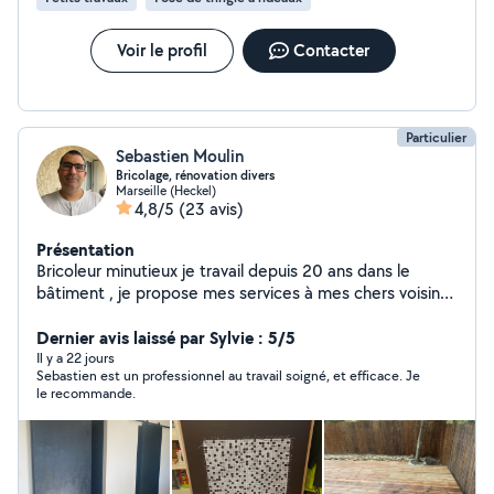
Voir le profil
Contacter
Particulier
Sebastien Moulin
Bricolage, rénovation divers
Marseille (Heckel)
4,8/5
(23 avis)
Présentation
Bricoleur minutieux je travail depuis 20 ans dans le
bâtiment , je propose mes services à mes chers voisins:
- Pose de cuisine - Montage meubles en kit - pose de
sol souple - Enduit / peinture - électricité : prises /
Dernier avis laissé par Sylvie : 5/5
éclairages - plomberies - Petite maçonneries Etc ( avec
Il y a 22 jours
Sebastien est un professionnel au travail soigné, et efficace. Je
tout les outils nécessaires)
le recommande.