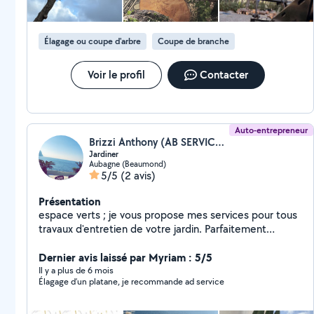
Élagage ou coupe d'arbre
Coupe de branche
Voir le profil
Contacter
Auto-entrepreneur
Brizzi Anthony (AB SERVICES)
Jardiner
Aubagne (Beaumond)
5/5
(2 avis)
Présentation
espace verts ; je vous propose mes services pour tous
travaux d'entretien de votre jardin. Parfaitement
équipé, travail soigné, passion partagée, nettoyage
façade toiture terrasse a haute pression prix attractifs
Dernier avis laissé par Myriam : 5/5
& raisonnables. je propose également l'évacuation
Il y a plus de 6 mois
Élagage d’un platane, je recommande ad service
d'objets encombrants. Je vous réponds rapidement &
propose un devis gratuit. N'hésitez pas à me contacter,
A bientôt !