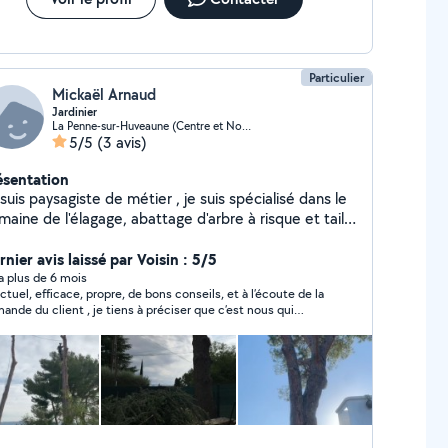
Particulier
Mickaël Arnaud
Jardinier
La Penne-sur-Huveaune (Centre et Nord)
5/5
(3 avis)
ésentation
suis paysagiste de métier , je suis spécialisé dans le
aine de l'élagage, abattage d'arbre à risque et taille
haie .
nier avis laissé par Voisin : 5/5
y a plus de 6 mois
ctuel, efficace, propre, de bons conseils, et à l’écoute de la
ande du client , je tiens à préciser que c’est nous qui
lions garder les stipes sur le tronc du palmier . Je rappellerai
s hésiter merci Michael !