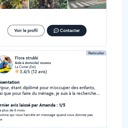
chniques durables et des solutions adaptées à
son. Faites appel à un jardinier passionné
r embellir, entretenir, et donner vie à votre jardin.
semble, cultivons vos rêves déplacements est devis
tuit
Voir le profil
Contacter
Particulier
Flora strukki
Aide à domicile/ nounou
La Ciotat (Est)
3,4/5
(12 avis)
ésentation
njour, étant diplômé pour m'occuper des enfants,
si que pour faire du ménage, je suis à la recherche
particuliers qui ont besoin d'aide. Dans l'attente de
us aider n'hésitez pas à me contacter cordialement
rnier avis laissé par Amanda : 1/5
y a plus de 6 mois
sonne qui vous harcèle en message quand vous donnez pas
te