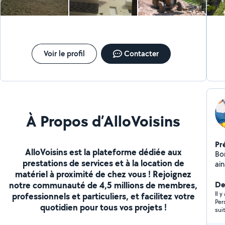
te
chaque sai
pou
En
gra
Voir le profil
Contacter
À Propos d’AlloVoisins
Pr
AlloVoisins est la plateforme dédiée aux
Bo
prestations de services et à la location de
ain
matériel à proximité de chez vous ! Rejoignez
de 
notre communauté de 4,5 millions de membres,
vo
De
Il 
professionnels et particuliers, et facilitez votre
Per
quotidien pour tous vos projets !
sui