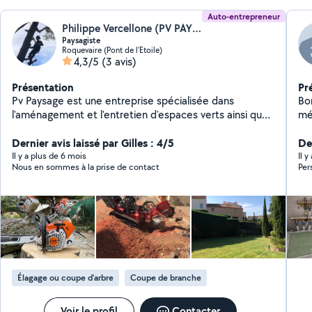
Auto-entrepreneur
Philippe Vercellone (PV PAYSAGE)
Paysagiste
Roquevaire (Pont de l'Etoile)
4,3/5
(3 avis)
Présentation
Pr
Pv Paysage est une entreprise spécialisée dans
Bonjour , Bonjour 
l'aménagement et l'entretien d'espaces verts ainsi que
mét
l'élagage. Forts d'une expérience de plusieurs années
bât
dans le domaine, nous mettons un point d'honneur à
Dernier avis laissé par Gilles : 4/5
approfon
De
offrir à nos clients des services personnalisés, de
pe
Il y a plus de 6 mois
Il y
Nous en sommes à la prise de contact
Per
qualité et respectueux de l'environnement. Que vous
Vo
soyez un particulier, une entreprise ou une collectivité,
nous répondons à vos besoins spécifiques en matière
de création, entretien, et soins des espaces extérieurs.
Élagage ou coupe d'arbre
Coupe de branche
Voir le profil
Contacter