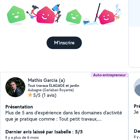
M'inscrire
Auto-entrepreneur
Mathis Garcia (a)
Tout travaux ÉLAGAGE et jardin
Aubagne (Garlaban Royante)
5/5
(1 avis)
Pr
Présentation
Plus de 5 ans d'expérience dans les domaines d'activité
que je pratique comme : Tout petit travaux,
menuiserie, terrasse bois / PVC, élagage et jardinage
Der
Dernier avis laissé par Isabelle : 5/5
Il 
Il y a plus de 6 mois