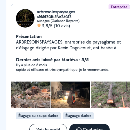
Entreprise
arbresoinspaysages
ARBRESOINSPAYSAGES
Aubagne (Garlaban Royante)
3,8/5
(10 avis)
Présentation
ARBRESOINSPAYSAGES, entreprise de paysagisme et
d'élagage dirigée par Kevin Dagnicourt, est basée à
Marseille (13012) et intervient dans toutes les
Bouches-du-Rhône et en région Provence-Alpes-Côte
Dernier avis laissé par Mariéva : 5/5
d'Azur. Spécialisé dans l'élagage d'arbres, l'abattage, la
Il y a plus de 6 mois
rapide et efficace et très sympathique. je le recommande.
taille, l'entretien de jardins, le débroussaillage et
l'aménagement paysager, je propose des prestations
soignées, sécurisées et adaptées à chaque terrain.
J'interviens auprès des particuliers, professionnels et
syndics, avec un travail sérieux, des conseils
personnalisés et le respect de l'environnement. Devis
gratuit, intervention rapide et travail de qualité pour
tous vos travaux d'extérieur en PACA.
Élagage ou coupe d'arbre
Élaguage d'arbre
Voir le profil
Contacter