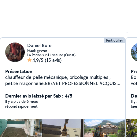
Particulier
Daniel Borel
Mack gayver
La Penne-sur-Huveaune (Ouest)
4,9/5
(15 avis)
Présentation
Pr
chauffeur de pelle mécanique, bricolage multiples ,
Bo
petite maçonnerie,BREVET PROFESSIONNEL ACQUIS
vo
DANS, création de jardin privé, espace vert, goutte à
en
goutte, terrassement, enrochement, clôture,recherche
Dernier avis laissé par Sab : 4/5
l'e
Der
de métaux, réseau,câbles EDF,
l'é
Il y a plus de 6 mois
Il 
répond rapidement
bie
flo
et précisio
ada
ter
to