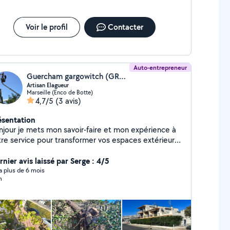
Voir le profil
Contacter
Auto-entrepreneur
Guercham gargowitch (GRW. ELAGAGE)
Artisan Elagueur
Marseille (Enco de Botte)
4,7/5
(3 avis)
ésentation
njour je mets mon savoir-faire et mon expérience à
tre service pour transformer vos espaces extérieurs
 véritables havres de paix. Que ce soit pour
ntretien de votre jardin, la taille de vos haies,
nier avis laissé par Serge : 4/5
lagage de vos arbres, ou la création de massifs
y a plus de 6 mois
n
raux, je suis là pour répondre à vos besoins avec soin
n. Je propose des services personnalisés
ptés à vos envies et aux particularités de votre
rain. Mon objectif est de valoriser vos espaces verts
ut en respectant l'environnement, grâce à des