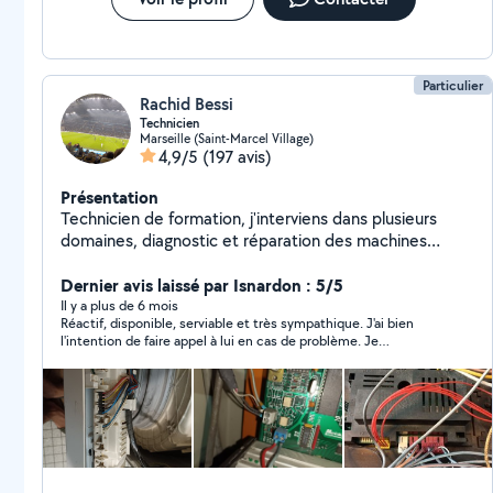
Particulier
Rachid Bessi
Technicien
Marseille (Saint-Marcel Village)
4,9/5
(197 avis)
Présentation
Technicien de formation, j'interviens dans plusieurs
domaines, diagnostic et réparation des machines
industrielles. électroménager (machine à laver/lave-
vaisselle/four...), électricité générale et d'autres
Dernier avis laissé par Isnardon : 5/5
domaines que je maîtrise selon mes compétences. Je
Il y a plus de 6 mois
Réactif, disponible, serviable et très sympathique. J'ai bien
n'interviens pas dans le domaine du froid. Avec les
l'intention de faire appel à lui en cas de problème. Je
voisins c'est une relation de confiance et de respect
recommande
avant tout. si vous avez des questions n'hésitez pas je
vous répondrai avec plaisir.