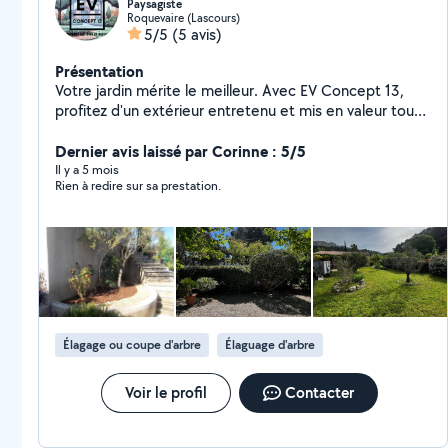
Paysagiste
Roquevaire (Lascours)
5/5
(5 avis)
Présentation
Votre jardin mérite le meilleur. Avec EV Concept 13,
profitez d'un extérieur entretenu et mis en valeur toute
l'année. Nous intervenons pour : Création et
aménagement de jardins Entretien complet d'espaces
Dernier avis laissé par Corinne : 5/5
verts Taille de haies et arbustes Débroussaillage
Il y a 5 mois
Rien à redire sur sa prestation.
Élagage d'arbres Abattage d'arbres en toute sécurité
Travail sérieux, propre et soigné, matériel professionnel
et respect de votre environnement Confiez votre jardin
à un professionnel et profitez d'un extérieur agréable
sans contrainte. Devis gratuit Contact rapide Zéro six-
cinquante-quarante neuf- quatre vingt neuf- quinze
Élagage ou coupe d'arbre
Élaguage d'arbre
Voir le profil
Contacter