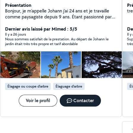
Présentation
Pr
Bonjour, je m'appelle Johann j'ai 24 ans et je travaille
tr
comme paysagiste depuis 9 ans. Étant passionné par
ce domaine j'ai décidé d'ouvrir mon entreprise en
septembre 2024. Je possède tout le matériel
Dernier avis laissé par Mimed : 5/5
De
nécessaire pour l'entretien de vos jardins (tonte, taille,
Il y a 26 jours
Il y
Nous sommes satisfait de la prestation. Au départ de Johann le
Supe
plantation, création). A l'écoute de vos demandes,
jardin était très très propre et tarif abordable
trè
minutieux et soucieux du détail n'hésitez pas à me
contacter pour réalisez vos envies!
Élagage ou coupe d'arbre
Élaguage d'arbre
Él
Voir le profil
Contacter