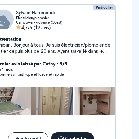
Particulier
Sylvain Hammoudi
Électricien/plombier
Carnoux-en-Provence (Ouest)
4,7/5
(19 avis)
ésentation
à tous, Je suis électricien/plombier de
ier depuis plus de 20 ans. Ayant travaillé dans le
iment, le tertiaire , j aïs des connaissances
die dans les autres corps de métier tel que la
rnier avis laissé par Cathy : 5/5
tite maçonnerie, le plaque, pose de cuisine etc...
 a 1 mois
sonne sympathique efficace et rapide
ilà pour ma présentation. A+++
Voir le profil
Contacter