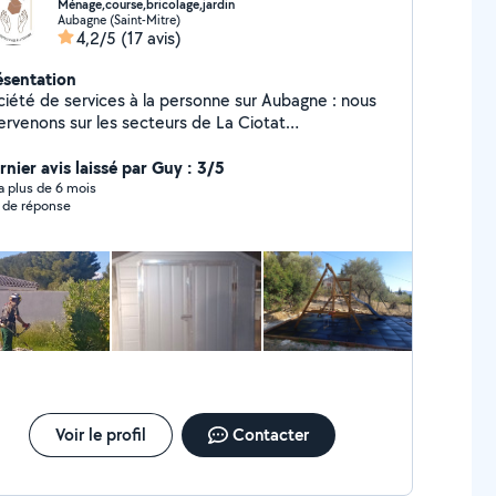
Ménage,course,bricolage,jardin
Aubagne (Saint-Mitre)
4,2/5
(17 avis)
ésentation
été de services à la personne sur Aubagne : nous
tervenons sur les secteurs de La Ciotat
arseille,Aubagne,Aix en Provence et Toulon Ouest .
rnier avis laissé par Guy : 3/5
y a plus de 6 mois
 de réponse
Voir le profil
Contacter