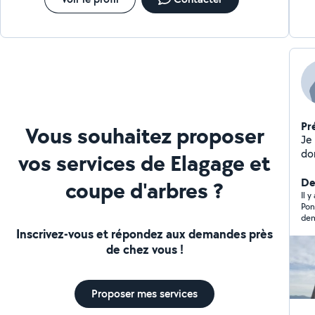
Pr
Vous souhaitez proposer
Je 
dom
vos services de Elagage et
de 
Der
coupe d'arbres ?
Il 
Pon
dem
vou
Inscrivez-vous et répondez aux demandes près
san
de chez vous !
Proposer mes services