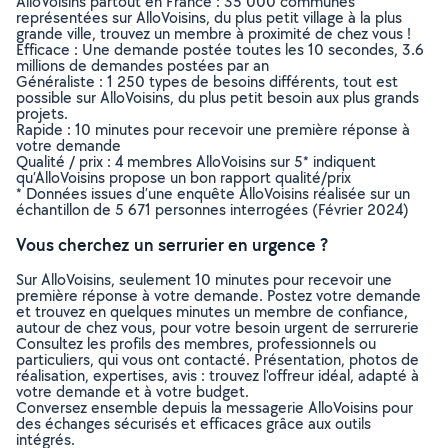
AlloVoisins partout en France : 35 000 communes
représentées sur AlloVoisins, du plus petit village à la plus
grande ville, trouvez un membre à proximité de chez vous !
Efficace : Une demande postée toutes les 10 secondes, 3.6
millions de demandes postées par an
Généraliste : 1 250 types de besoins différents, tout est
possible sur AlloVoisins, du plus petit besoin aux plus grands
projets.
Rapide : 10 minutes pour recevoir une première réponse à
votre demande
Qualité / prix : 4 membres AlloVoisins sur 5* indiquent
qu’AlloVoisins propose un bon rapport qualité/prix
* Données issues d’une enquête AlloVoisins réalisée sur un
échantillon de 5 671 personnes interrogées (Février 2024)
Vous cherchez un serrurier en urgence ?
Sur AlloVoisins, seulement 10 minutes pour recevoir une
première réponse à votre demande. Postez votre demande
et trouvez en quelques minutes un membre de confiance,
autour de chez vous, pour votre besoin urgent de serrurerie
Consultez les profils des membres, professionnels ou
particuliers, qui vous ont contacté. Présentation, photos de
réalisation, expertises, avis : trouvez l'offreur idéal, adapté à
votre demande et à votre budget.
Conversez ensemble depuis la messagerie AlloVoisins pour
des échanges sécurisés et efficaces grâce aux outils
intégrés.