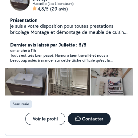
Marseille (Les Liberateurs)
4,8/5
(29 avis)
Présentation
je suis a votre disposition pour toutes prestations
bricolage Montage et démontage de meuble de cuisine
, chambre , salle a Monge ..... Installation électrique et
réparation Installation d'eau froid et chaud et
Dernier avis laissé par Juliette : 5/5
évacuation Montage de tringle ، lustre, ventilateur ,
dimanche à 11h
Tout s'est très bien passé, Hamdi a bien travaillé et nous a
lampe .... Menuiserie générale Peindre et enduit
beaucoup aidés à avancer sur cette tâche difficile qu'est la
Réparation électroménager a domicile Jardinage
démolition de tout un sol (carrelage + chape). Merci beaucoup
Nettoyage maison , garage .... Aide déménagement ....
!
je suis disponible sur tous Marseille
Serrurerie
Voir le profil
Contacter