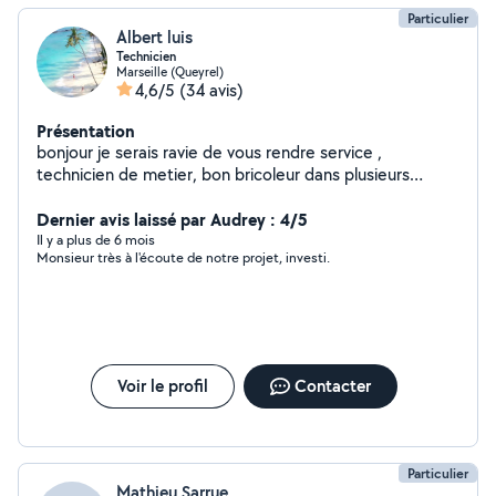
Particulier
Albert luis
Technicien
Marseille (Queyrel)
4,6/5
(34 avis)
Présentation
bonjour je serais ravie de vous rendre service ,
technicien de metier, bon bricoleur dans plusieurs
domaines, qualité d écoute et conseil Cordialement
merci.
Dernier avis laissé par Audrey : 4/5
Il y a plus de 6 mois
Monsieur très à l'écoute de notre projet, investi.
Voir le profil
Contacter
Particulier
Mathieu Sarrue