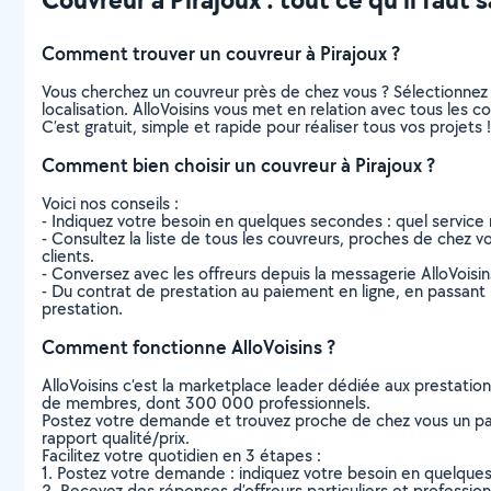
Comment trouver un couvreur à Pirajoux ?
Vous cherchez un couvreur près de chez vous ? Sélectionnez
localisation. AlloVoisins vous met en relation avec tous les 
C’est gratuit, simple et rapide pour réaliser tous vos projets !
Comment bien choisir un couvreur à Pirajoux ?
Voici nos conseils :
- Indiquez votre besoin en quelques secondes : quel service 
- Consultez la liste de tous les couvreurs, proches de chez vous
clients.
- Conversez avec les offreurs depuis la messagerie AlloVoisi
- Du contrat de prestation au paiement en ligne, en passant pa
prestation.
Comment fonctionne AlloVoisins ?
AlloVoisins c’est la marketplace leader dédiée aux prestatio
de membres, dont 300 000 professionnels.
Postez votre demande et trouvez proche de chez vous un parti
rapport qualité/prix.
Facilitez votre quotidien en 3 étapes :
1. Postez votre demande : indiquez votre besoin en quelque
2. Recevez des réponses d’offreurs particuliers et professio