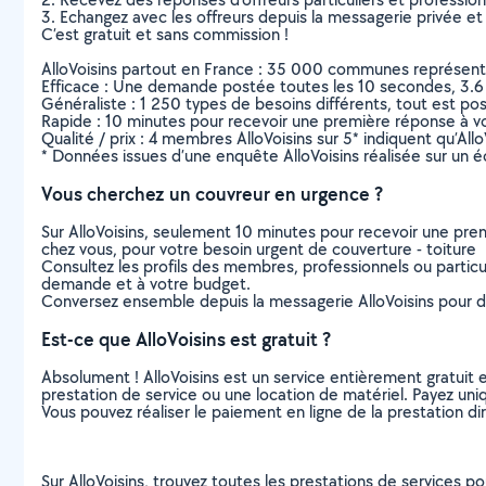
3. Echangez avec les offreurs depuis la messagerie privée et 
C’est gratuit et sans commission !
AlloVoisins partout en France : 35 000 communes représentées 
Efficace : Une demande postée toutes les 10 secondes, 3.6
Généraliste : 1 250 types de besoins différents, tout est poss
Rapide : 10 minutes pour recevoir une première réponse à 
Qualité / prix : 4 membres AlloVoisins sur 5* indiquent qu’All
* Données issues d’une enquête AlloVoisins réalisée sur un é
Vous cherchez un couvreur en urgence ?
Sur AlloVoisins, seulement 10 minutes pour recevoir une p
chez vous, pour votre besoin urgent de couverture - toiture
Consultez les profils des membres, professionnels ou particuli
demande et à votre budget.
Conversez ensemble depuis la messagerie AlloVoisins pour de
Est-ce que AlloVoisins est gratuit ?
Absolument ! AlloVoisins est un service entièrement gratuit 
prestation de service ou une location de matériel. Payez uniq
Vous pouvez réaliser le paiement en ligne de la prestation di
Sur AlloVoisins, trouvez toutes les prestations de services pou