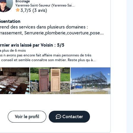
Bricolage
Varennes-Saint-Sauveur (Varennes-Saint-Sauveur)
3,7/5
(3 avis)
ésentation
 rend des services dans plusieurs domaines :
rrassement, Serrurerie,plomberie,couverture,pose
 parquet,peinture,tapisserie,carrelage.
nier avis laissé par Voisin : 5/5
y a plus de 6 mois
s n avons pas encore fait affaire mais personnes de très
 conseil et semble connaître son métier. Reste plus qu à
tre en application si on s entend sur le prix
Voir le profil
Contacter