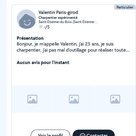
Particulier
Valentin Paris-girod
Charpentier expérimenté
Saint-Étienne-du-Bois (Saint-Étienne-du-Bois)
-/5
Présentation
Bonjour, je m'appelle Valentin, j'ai 25 ans, je suis
charpentier, j'ai pas mal d'outillage pour réaliser toutes
sortes de travaux. Je suis à la recherche de petits jobs
pour me faire de l'argent
Aucun avis pour l'instant
Voir le profil
Contacter