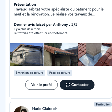
Présentation
Travaux Habitat votre spécialiste du bâtiment pour le
neuf et la rénovation. Je réalise vos travaux de
charpente, couverture, zinguerie, peinture, isolation,
maçonnerie, installation de velux et recherche de fuite
Dernier avis laissé par Anthony : 5/5
sur toiture. Expertise et qualité assurée contactez moi
Il y a plus de 6 mois
Le travail a été effectuer correctement
pour concrétiser tous vos projets d'habitat.
Entretien de toiture
Pose de toiture
Voir le profil
Contacter
Particulier
Marie Claire ch