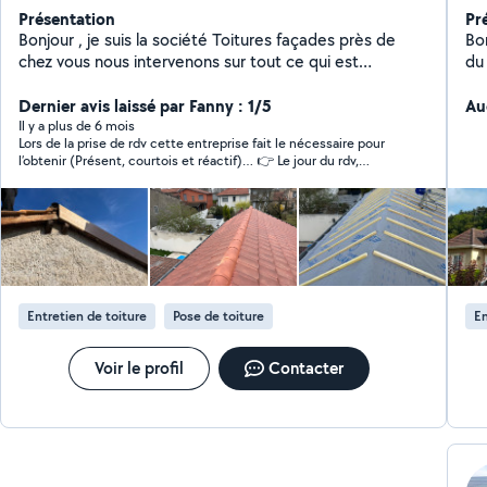
Présentation
Pr
Bonjour , je suis la société Toitures façades près de
Bon
chez vous nous intervenons sur tout ce qui est
du 
rénovation extérieur . Rénovation Toitures habillage
re
PVC Habillage, bandeau, aluminium
Dernier avis laissé par Fanny : 1/5
Au
Il y a plus de 6 mois
Lors de la prise de rdv cette entreprise fait le nécessaire pour
l’obtenir (Présent, courtois et réactif)… 👉 Le jour du rdv,
personne ! Même pas un appel pour prévenir… Je ne suis donc
pas en mesure d’évaluer son potentiel travail… Quoique, ce
manque de sérieux veut peut être tout dire ?! Dommage…
Entretien de toiture
Pose de toiture
En
Voir le profil
Contacter