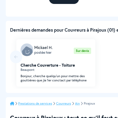
Dernières demandes pour Couvreurs à Pirajoux (01) 
Mickael H.
Sur devis
postée hier
Cherche Couverture - Toiture
Beaupont
Bonjour, cherche quelqu'un pour mettre des
gouttiéres que j'ai 1er conctact par téléphone
Prestations de services
Couvreurs
Ain
Pirajoux
Couvreur à Pirajoux : tout ce qu’il faut s