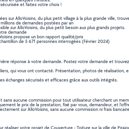
sécurisée et faites votre choix !
sur AlloVoisins, du plus petit village à la plus grande ville, tro
 millions de demandes postées par an
ible sur AlloVoisins, du plus petit besoin aux plus grands projets.
votre demande
oVoisins propose un bon rapport qualité/prix
chantillon de 5 671 personnes interrogées (Février 2024)
remière réponse à votre demande. Postez votre demande et trouve
ers, qui vous ont contacté. Présentation, photos de réalisation, exp
s échanges sécurisés et efficaces grâce aux outils intégrés.
et sans aucune commission pour tout utilisateur cherchant un membre
uement le prix de la prestation, fixé par vous, demandeur, et l’offr
rectement sur AlloVoisins, sans aucune commission ni frais bancaire
r réaliser votre projet de Couverture - Toiture sur la ville de Piraj