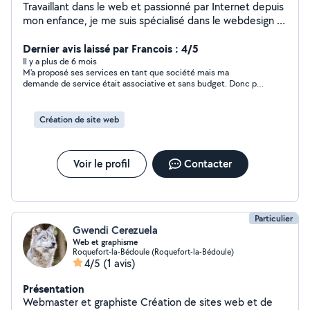
Travaillant dans le web et passionné par Internet depuis
mon enfance, je me suis spécialisé dans le webdesign et
en général dans la création de sites web et de designs
pour particuliers et entreprises.
Dernier avis laissé par Francois : 4/5
Il y a plus de 6 mois
M'a proposé ses services en tant que société mais ma
demande de service était associative et sans budget. Donc pas
de suivi plus ou moins logique en suite. Pour ne pas pénaliser
Anthony je met 4 étoiles...
Création de site web
Voir le profil
Contacter
Particulier
Gwendi Cerezuela
Web et graphisme
Roquefort-la-Bédoule (Roquefort-la-Bédoule)
4/5
(1 avis)
Présentation
Webmaster et graphiste Création de sites web et de