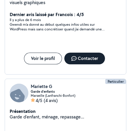
visuels graphiques
Dernier avis laissé par Francois : 4/5
Il y a plus de 6 mois
Gwendi m'a donné au début quelques infos utiles sur
WordPress mais sans concrétiser quand j'ai demandé une
version en local de WordPress ( pas eu de réponse) Je met
quand même 4 étoiles.
Voir le profil
Contacter
Particulier
Mariette G
Garde d'enfants
Marseille (Lanfranchi-Bonfort)
4/5
(4 avis)
Présentation
Garde d'enfant, ménage, repassage...