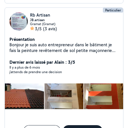
Particulier
Rb Artisan
JB.artisan
Gramat (Gramat)
3/5
(3 avis)
Présentation
Bonjour je suis auto entrepreneur dans le bâtiment je
fais la peinture revêtement de sol petite maçonnerie
réparation de toiture nettoyage de toiture murets
façade..... ect hésiter pas à me contacter pour plus de
Dernier avis laissé par Alain : 3/5
renseignements
Il y a plus de 6 mois
j'attends de prendre une decision