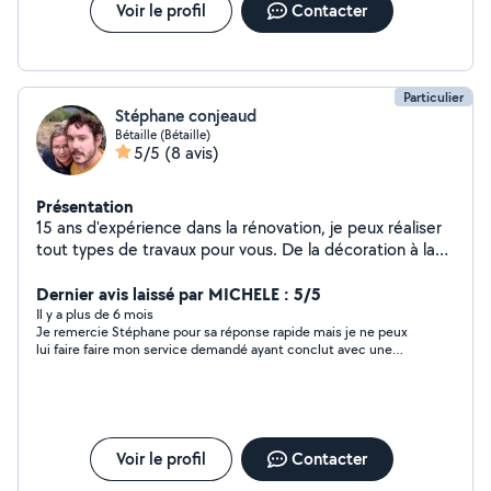
Voir le profil
Contacter
Particulier
Stéphane conjeaud
Bétaille (Bétaille)
5/5
(8 avis)
Présentation
15 ans d'expérience dans la rénovation, je peux réaliser
tout types de travaux pour vous. De la décoration à la
pose de cuisine en passant par les sols. Je suis aussi
équipe pour tout les travaux d'entretien extérieur.
Dernier avis laissé par MICHELE : 5/5
Il y a plus de 6 mois
Je remercie Stéphane pour sa réponse rapide mais je ne peux
lui faire faire mon service demandé ayant conclut avec une
autre personne sur allo voisin merci à Stéphane et désolée
Voir le profil
Contacter