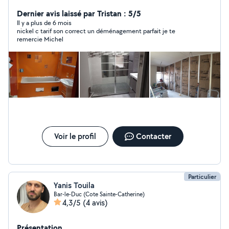
rénovation et dépannage, en efait j'ai travaillé pour les
plus grands enseignes du bricolage en France ,monsieur
Dernier avis laissé par Tristan : 5/5
bricolage, Leroy merlin, Castorama, weldom, durent
Il y a plus de 6 mois
nickel c tarif son correct un déménagement parfait je te
tout ces années j'ai été formé sur le carrelage, la
remercie Michel
peinture, l'isolation, l'électricité, la plomberie, la
menuiserie, le montage de meubles de cuisine et salle
de bain, le bricolage es devenu une passion car je ne
m'en lasse pas..cordialement michel
Voir le profil
Contacter
Particulier
Yanis Touila
Bar-le-Duc (Cote Sainte-Catherine)
4,3/5
(4 avis)
Présentation