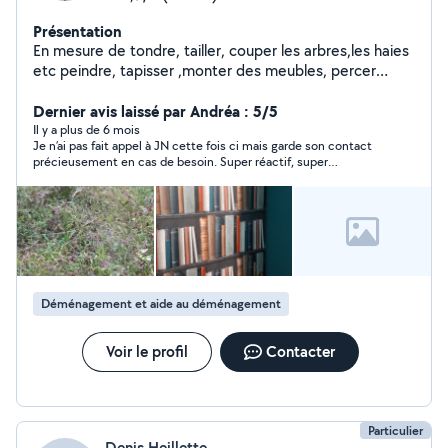
Présentation
En mesure de tondre, tailler, couper les arbres,les haies
etc peindre, tapisser ,monter des meubles, percer
Poser cadres, miroirs, étagères etc Poser de la
Moquette, Parquet, lino, Poser des luminaires Petite
Dernier avis laissé par Andréa : 5/5
plomberie
Il y a plus de 6 mois
Je n’ai pas fait appel à JN cette fois ci mais garde son contact
précieusement en cas de besoin. Super réactif, super
disponible. Merci !
Déménagement et aide au déménagement
Voir le profil
Contacter
Particulier
Denis Heillette