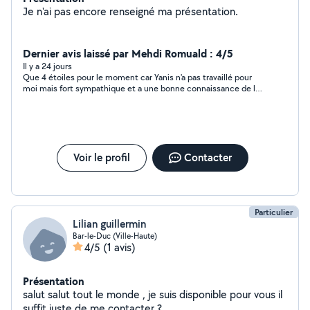
Je n'ai pas encore renseigné ma présentation.
Dernier avis laissé par Mehdi Romuald : 4/5
Il y a 24 jours
Que 4 étoiles pour le moment car Yanis n'a pas travaillé pour
moi mais fort sympathique et a une bonne connaissance de la
mécanique et surtout n'essaie pas de placer des réparations
qui ne doivent pas être fait je conseille ce professionnel
Voir le profil
Contacter
Particulier
Lilian guillermin
Bar-le-Duc (Ville-Haute)
4/5
(1 avis)
Présentation
salut salut tout le monde , je suis disponible pour vous il
suffit juste de me contacter ?