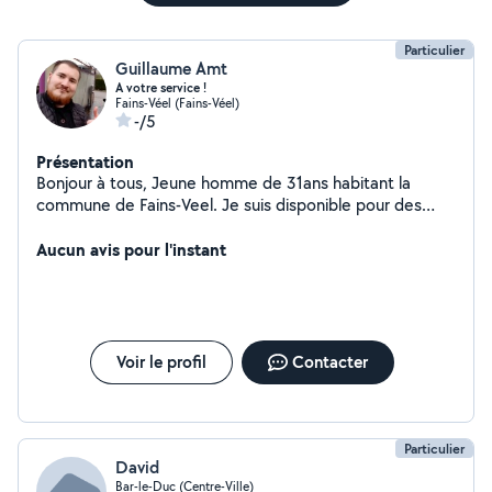
Particulier
Guillaume Amt
A votre service !
Fains-Véel (Fains-Véel)
-/5
Présentation
Bonjour à tous, Jeune homme de 31ans habitant la
commune de Fains-Veel. Je suis disponible pour des
travaux de jardinage, bricolage, livraison de courses et
déménagement. J'aime le travail bien fait. A bientôt !
Aucun avis pour l'instant
Voir le profil
Contacter
Particulier
David
Bar-le-Duc (Centre-Ville)