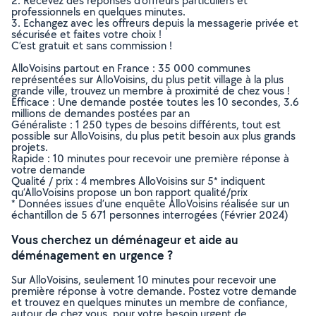
2. Recevez des réponses d’offreurs particuliers et
professionnels en quelques minutes.
3. Echangez avec les offreurs depuis la messagerie privée et
sécurisée et faites votre choix !
C’est gratuit et sans commission !
AlloVoisins partout en France : 35 000 communes
représentées sur AlloVoisins, du plus petit village à la plus
grande ville, trouvez un membre à proximité de chez vous !
Efficace : Une demande postée toutes les 10 secondes, 3.6
millions de demandes postées par an
Généraliste : 1 250 types de besoins différents, tout est
possible sur AlloVoisins, du plus petit besoin aux plus grands
projets.
Rapide : 10 minutes pour recevoir une première réponse à
votre demande
Qualité / prix : 4 membres AlloVoisins sur 5* indiquent
qu’AlloVoisins propose un bon rapport qualité/prix
* Données issues d’une enquête AlloVoisins réalisée sur un
échantillon de 5 671 personnes interrogées (Février 2024)
Vous cherchez un déménageur et aide au
déménagement en urgence ?
Sur AlloVoisins, seulement 10 minutes pour recevoir une
première réponse à votre demande. Postez votre demande
et trouvez en quelques minutes un membre de confiance,
autour de chez vous, pour votre besoin urgent de