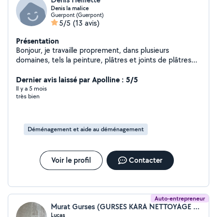
Denis la malice
Guerpont (Guerpont)
5/5
(13 avis)
Présentation
Bonjour, je travaille proprement, dans plusieurs
domaines, tels la peinture, plâtres et joints de plâtres
sur BA 13 , fixations de cadres ou mobilier au mur ,
espaces verts et jardinage , petits travaux électricité (
Dernier avis laissé par Apolline : 5/5
de prises de courant et de luminaires) ...
Il y a 5 mois
très bien
Déménagement et aide au déménagement
Voir le profil
Contacter
Auto-entrepreneur
Murat Gurses (GURSES KARA NETTOYAGE ET SERVICES)
Lucas