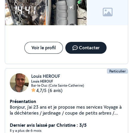
bosseur, efficace et a fait le travail avec soin. C'est la première
fois que je demandais un service à une personne inconnue car
je n'avais pas d'autre choix et je ne le regrette pas. Impeccable
et bonne expérience, je referais appel à lui pour d'autres
services. Je recommande vraiment Aboubacar.
Voir le profil
Contacter
Particulier
Louis HEROUF
Louis HEROUF
Bar-le-Duc (Cote Sainte-Catherine)
4,7/5
(6 avis)
Présentation
Bonjour, j'ai 23 ans et je propose mes services Voyage à
la déchèteries / jardinage / coupe de petits arbres /
vidanges véhicule Je possède aussi plusieurs outillage à
la location, perceuse, disqueuse, poste à souder,
Dernier avis laissé par Christine : 3/5
karcher portatif, scie sauteuse
Il y a plus de 6 mois