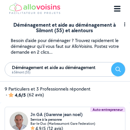
Déménagement et aide au déménagement à
Silmont (55) et alentours
Besoin d'aide pour déménager ? Trouvez rapidement le
déménageur qu'il vous faut sur AlloVoisins. Postez votre
demande en 2 clics...
Déménagement et aide au déménagement
Reche
à Silmont (55)
9 Particuliers et 3 Professionnels répondent
-
4,6/5
(62 avis)
Auto-entrepreneur
Jn GA (Garenne jean noel)
Service à la personne
Bar-le-Duc (Marbeaumont Gare Federation)
4,9/5
(12 avis)