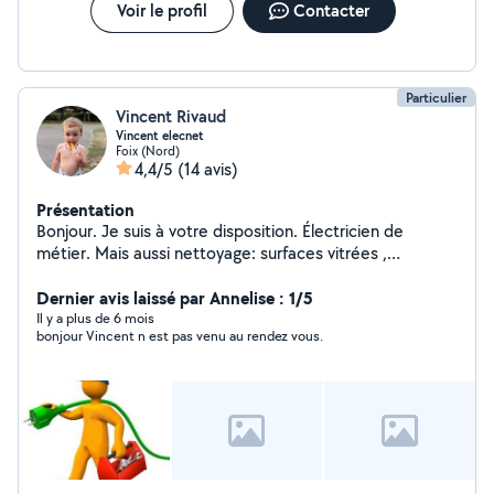
Voir le profil
Contacter
Particulier
Vincent Rivaud
Vincent elecnet
Foix (Nord)
4,4/5
(14 avis)
Présentation
Bonjour. Je suis à votre disposition. Électricien de
métier. Mais aussi nettoyage: surfaces vitrées ,
panneaux solaire, véranda, locaux, remise en état. Devis
gratuit Service a la personne espace vert. 50% remise
Dernier avis laissé par Annelise : 1/5
ou crédit d'impôt.
Il y a plus de 6 mois
bonjour Vincent n est pas venu au rendez vous.