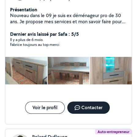
Présentation
Nouveau dans le 09 je suis ex déménageur pro de 30
ans. Je propose mes services et mon savoir faire pour
déménagements, bricolages. Montage de meubles,
location de matériel . Appeler moi si besoin de
Dernier avis laissé par Safa : 5/5
détaillés.je suis intermitant du spectacle .
Il y a plus de 6 mois
Fabrice toujours au top merci
Voir le profil
Contacter
Auto-entrepreneur
Roland Dufloucq