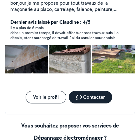
bonjour je me propose pour tout travaux de la
maçonerie au placo, carrelage, faience, peinture,
électricité, plomberie, parquet bois, lino, moquette,
tapisserie, terrasse bois,en passant part le jardinage.
Dernier avis laissé par Claudine : 4/5
Il y a plus de 6 mois
dabs un premier temps, il devait effectuer mes travaux puis il a
décalé, étant surchargé de travail. J'ai du annuler pour choisir
quelqu'un d'autre. Bio est resté courtois, même s'il n'a pas fait
les travaux.
Voir le profil
Contacter
Vous souhaitez proposer vos services de
Dépannage électroménager ?