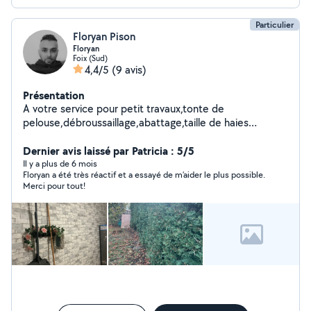
Particulier
Floryan Pison
Floryan
Foix (Sud)
4,4/5
(9 avis)
Présentation
A votre service pour petit travaux,tonte de
pelouse,débroussaillage,abattage,taille de haies
,entretien piscine,vidange voiture,changement de
disque et plaquettes de votre véhicule n hésité pas a m
Dernier avis laissé par Patricia : 5/5
écrire pour plus d info
Il y a plus de 6 mois
Floryan a été très réactif et a essayé de m’aider le plus possible.
Merci pour tout!