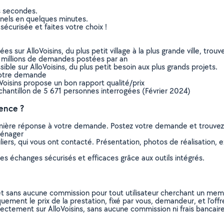
s secondes.
nnels en quelques minutes.
sécurisée et faites votre choix !
sur AlloVoisins, du plus petit village à la plus grande ville, tro
 millions de demandes postées par an
ible sur AlloVoisins, du plus petit besoin aux plus grands projets.
votre demande
oVoisins propose un bon rapport qualité/prix
chantillon de 5 671 personnes interrogées (Février 2024)
ence ?
remière réponse à votre demande. Postez votre demande et trouve
ménager
ers, qui vous ont contacté. Présentation, photos de réalisation, exp
s échanges sécurisés et efficaces grâce aux outils intégrés.
et sans aucune commission pour tout utilisateur cherchant un membre
uement le prix de la prestation, fixé par vous, demandeur, et l’offr
rectement sur AlloVoisins, sans aucune commission ni frais bancaire