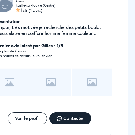
Anais
Ruelle-sur-Touvre (Centre)
1/5
(1 avis)
ésentation
njour, très motivée je recherche des petits boulot.
 suis alaise en coiffure homme femme couleur
hes lissage coiffure événement etc Je suis
lement alaise en cuisine je fais plein de plats et
nier avis laissé par Gilles : 1/5
alement des gros plats style bourguignon couscous
y a plus de 6 mois
s nouvelles depuis le 25 janvier
.. Alaise aussi en ménage repasse.. J'adore les
imaux
Voir le profil
Contacter