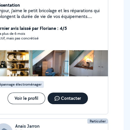
ésentation
jour, j'aime le petit bricolage et les réparations qui
olongent la durée de vie de vos équipements.
tulaire d'un CAP de menuiserie, je peux vous assurer
 montage de mobilier, de fixations murales et
nier avis laissé par Floriane : 4/5
aucoup d'interventions me sont accessibles en
y a plus de 6 mois
ctif, mais pas concrétisé
ction de mon outillage. Disponible, je serai ravi de
us aider dans vos projets.
épannage électroménager
Voir le profil
Contacter
Particulier
Anais Jarron