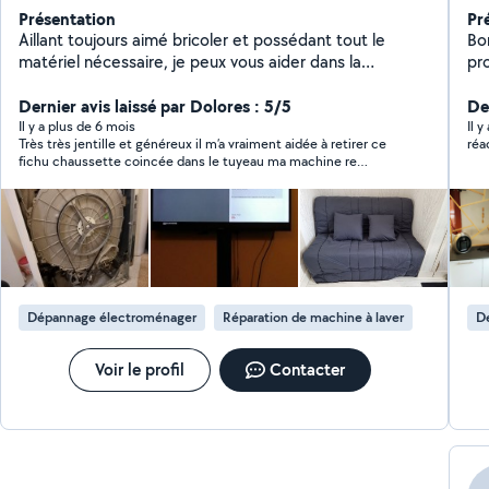
Présentation
Pr
Aillant toujours aimé bricoler et possédant tout le
Bon
matériel nécessaire, je peux vous aider dans la
pr
réalisation de menus bricolages, installation de
Ti
meubles, informatique, web ou tout autre selon vos
Dernier avis laissé par Dolores : 5/5
le
Der
besoins ... attentif et rigoureux, je prendrais à coeur les
be
Il y a plus de 6 mois
Il 
Très très jentille et généreux il m’a vraiment aidée à retirer ce
réa
tâches que vous me confierez.
fon
fichu chaussette coincée dans le tuyeau ma machine re
vo
fonctionne à merveille franchement RAS très sympa je le
recommande les yeux fermés 👏🏾🙂
Dépannage électroménager
Réparation de machine à laver
D
Voir le profil
Contacter