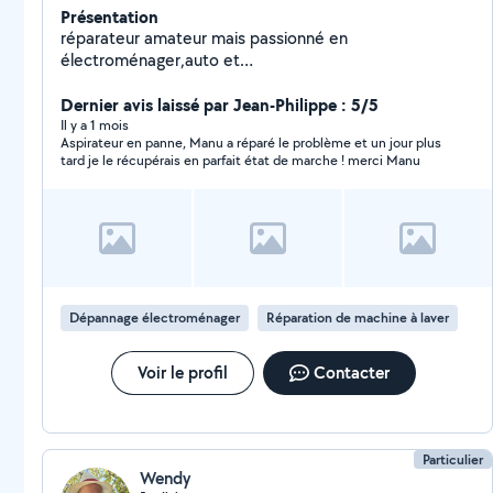
Présentation
réparateur amateur mais passionné en
électroménager,auto et
motoculture(tondeuse,débroussailleuse et autre) faite
appel a moi merci
Dernier avis laissé par Jean-Philippe : 5/5
Il y a 1 mois
Aspirateur en panne, Manu a réparé le problème et un jour plus
tard je le récupérais en parfait état de marche ! merci Manu
Dépannage électroménager
Réparation de machine à laver
Voir le profil
Contacter
Particulier
Wendy