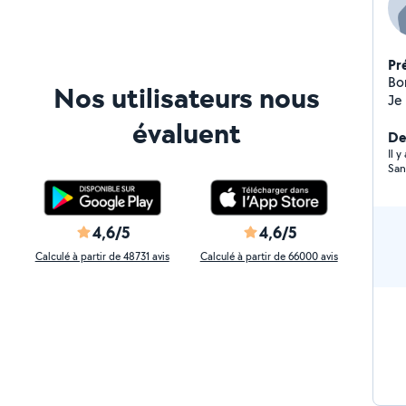
Pr
Bo
Nos utilisateurs nous
Je
mèc
évaluent
éga
Der
ég
Il 
San
etc
an
4,6/5
4,6/5
Calculé à partir de 48731 avis
Calculé à partir de 66000 avis