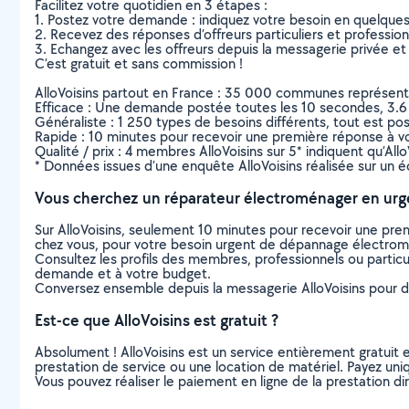
Facilitez votre quotidien en 3 étapes :
1. Postez votre demande : indiquez votre besoin en quelque
2. Recevez des réponses d’offreurs particuliers et professio
3. Echangez avec les offreurs depuis la messagerie privée et 
C’est gratuit et sans commission !
AlloVoisins partout en France : 35 000 communes représentées 
Efficace : Une demande postée toutes les 10 secondes, 3.6
Généraliste : 1 250 types de besoins différents, tout est poss
Rapide : 10 minutes pour recevoir une première réponse à 
Qualité / prix : 4 membres AlloVoisins sur 5* indiquent qu’All
* Données issues d’une enquête AlloVoisins réalisée sur un é
Vous cherchez un réparateur électroménager en urg
Sur AlloVoisins, seulement 10 minutes pour recevoir une p
chez vous, pour votre besoin urgent de dépannage électro
Consultez les profils des membres, professionnels ou particuli
demande et à votre budget.
Conversez ensemble depuis la messagerie AlloVoisins pour de
Est-ce que AlloVoisins est gratuit ?
Absolument ! AlloVoisins est un service entièrement gratuit 
prestation de service ou une location de matériel. Payez uniq
Vous pouvez réaliser le paiement en ligne de la prestation di