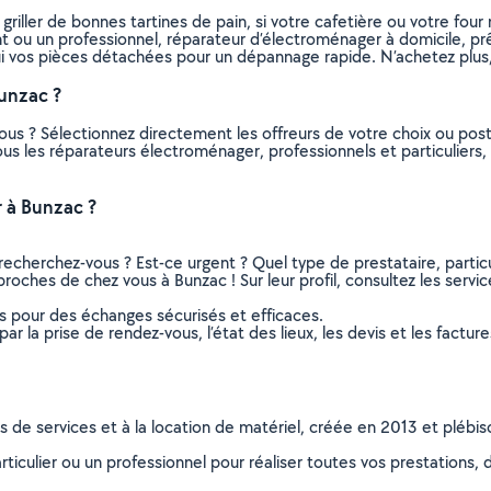
riller de bonnes tartines de pain, si votre cafetière ou votre fou
itant ou un professionnel, réparateur d’électroménager à domicile, 
ui vos pièces détachées pour un dépannage rapide. N’achetez plus, 
unzac ?
ous ? Sélectionnez directement les offreurs de votre choix ou po
 tous les réparateurs électroménager, professionnels et particulie
 à Bunzac ?
recherchez-vous ? Est-ce urgent ? Quel type de prestataire, particu
roches de chez vous à Bunzac ! Sur leur profil, consultez les servic
ns pour des échanges sécurisés et efficaces.
r la prise de rendez-vous, l’état des lieux, les devis et les facture
ns de services et à la location de matériel, créée en 2013 et plébi
culier ou un professionnel pour réaliser toutes vos prestations, d