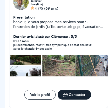
Jardinier
Brie (Brie)
4,7/5
(69 avis)
Présentation
bonjour, je vous propose mes services pour : -
l'entretien de jardin (taille, tonte ,élagage, évacuation
de gravats et branchages) -pose de panneaux rigides
demoussage de toiture -petit bricolage -petite
Dernier avis laissé par Clémence : 5/5
peinture n'hésitez pas à me contacter
Il y a 3 mois
je recommande, réactif, très sympathique et état des lieux
après le chantier impeccable
Voir le profil
Contacter