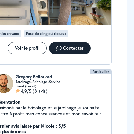
ériel professionnel ( karcher, débroussailleuse, etc
tits travaux
Pose de tringle à rideaux
Voir le profil
Contacter
Particulier
Gregory Bellouard
Jardinage -Bricolage -Service
Garat (Garat)
4,9/5
(8 avis)
ésentation
sionné par le bricolage et le jardinage je souhaite
ttre à profit mes connaissances et mon savoir faire
 service des personnes dans le besoin. Volontaire et
iculeux j'aime le travail bien fait. N'hésitez pas à me
nier avis laissé par Nicole : 5/5
tacter pour tonte de pelouse, petit élagage, taille
y a plus de 6 mois