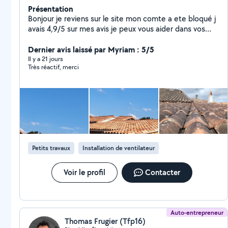
Présentation
Bonjour je reviens sur le site mon comte a ete bloqué j
avais 4,9/5 sur mes avis je peux vous aider dans vos
démarches de bricolage ou gros œuvre extérieur et
intérieur je pose les cuisine placo peinture tapisserie
Dernier avis laissé par Myriam : 5/5
etc.... montage de meuble et pose ayant travailler a
Il y a 21 jours
Très réactif, merci
conforama pose de lustre ou ventilateur pose clim et je
peut aussi faire tout aménagement extérieur comme
cloture terassement ayant une mini pelle évacuation
dechetterie pose mur en parpaing enduit pose pierre
de parement préparation et pose de chappe pose
cabanon ect............si vous avez besoin d un conseil n
hésitez pas cdlt
Petits travaux
Installation de ventilateur
Voir le profil
Contacter
Auto-entrepreneur
Thomas Frugier (Tfp16)