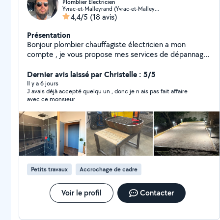
Plomblier Électricien
Yvrac-et-Malleyrand (Yvrac-et-Malleyrand)
4,4/5
(18 avis)
Présentation
Bonjour plombier chauffagiste électricien a mon
compte , je vous propose mes services de dépannage
et petites installations . Je propose également
l'entretient des chaudiéres fioul et gaz . petits travaux
Dernier avis laissé par Christelle : 5/5
de bricolage . devis gratuit et intervention jusqu'a
Il y a 6 jours
J avais déjà accepté quelqu un , donc je n ais pas fait affaire
21h00 du lundi au samedi
avec ce monsieur
Petits travaux
Accrochage de cadre
Voir le profil
Contacter