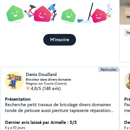
mat
)
Pe
M'inscrire
Particulier
Denis Douillard
Bricoleur dans divers domaine
Magnac-sur-Touvre (Centre)
4,8/5
(148 avis)
Présentation
Pr
Recherche petit travaux de bricolage divers domaines
Pas
tonde de pelouse aussi pienture tapisserie réparation
me
volets roulants et serrure installation luminaires et
au
ventilateur au plafond,installation robot tondeuse etc.
Dernier avis laissé par Armelle : 5/5
mét
Der
con
Il y a 10 jours
Il 