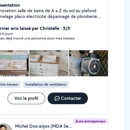
ésentation
novation salle de bains de A a Z du sol au plafond
o électricité dépannage de plomberie
ervice 6 jours sur 7 dépannage
ent devis plomberie sanitaire Chauffage
nier avis laissé par Christelle : 5/5
guerie
 a 6 jours
vais déjà trouvé une personne pour mes travaux
tits travaux
Installation de ventilateur
Voir le profil
Contacter
Auto-entrepreneur
Michel Dos-anjos (MDA Services 16)