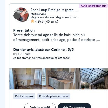
Auto-entrepreneur
Jean Loup Precigout (precigout Multiservice ( P.M.S ))
Multiservice
Magnac-sur-Touvre (Magnac-sur-Touvre)
4,9/5
(45 avis)
Présentation
Tonte,debroussaillage taille de haie, aide au
déménagement, petit bricolage, petite électricité ,
nettoyage de toitures...n'hésitez pas a me contacter .
Dernier avis laissé par Corinne : 5/5
Il y a 22 jours
Je recommande, très appliqué et efficace!!!
Petits travaux
Pose de plan de travail
Voir le profil
Contacter