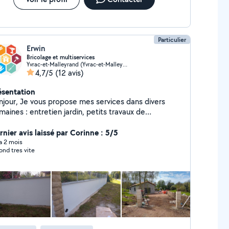
Particulier
Erwin
Bricolage et multiservices
Yvrac-et-Malleyrand (Yvrac-et-Malleyrand)
4,7/5
(12 avis)
ésentation
 propose mes services dans divers
aines : entretien jardin, petits travaux de
çonnerie, plomberie, peinture, électricité. placo et
rnier avis laissé par Corinne : 5/5
bandes, montage de meubles ... . A bientôt Erwin
 a 2 mois
ond tres vite