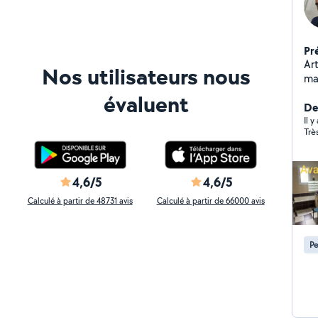
Pr
Art
Nos utilisateurs nous
ma
de c
évaluent
N'hésitez
Der
se
Il 
Trè
4,6/5
4,6/5
Calculé à partir de 48731 avis
Calculé à partir de 66000 avis
Pe