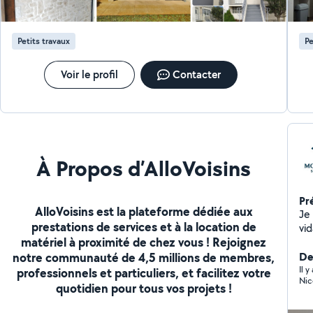
toiture, façade, terrasse, dallage, panneaux solaire,
éle
piscine, monuments funéraires)
décenn
L'in
Petits travaux
Pe
él
normes. La mainte
Pose d'
Voir le profil
Contacter
basses t
po
ver
À Propos d’AlloVoisins
Pr
AlloVoisins est la plateforme dédiée aux
Je
prestations de services et à la location de
vid
matériel à proximité de chez vous ! Rejoignez
de
notre communauté de 4,5 millions de membres,
re
De
plaquettes,
Il 
professionnels et particuliers, et facilitez votre
Nic
(to
quotidien pour tous vos projets !
electricité..
n'hés