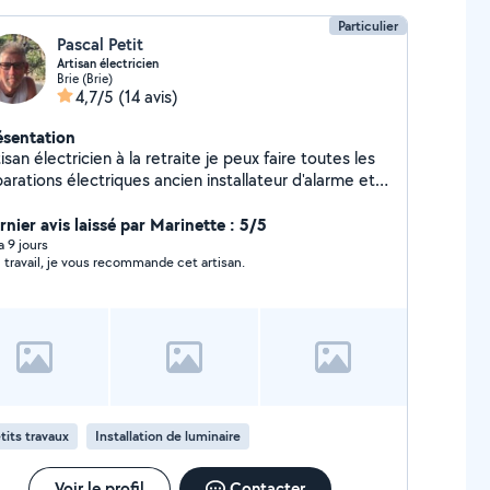
Particulier
Pascal Petit
Artisan électricien
Brie (Brie)
4,7/5
(14 avis)
ésentation
isan électricien à la retraite je peux faire toutes les
arations électriques ancien installateur d'alarme et
vidéo surveillance je suis aussi un très bon bricoleur
rnier avis laissé par Marinette : 5/5
 a 9 jours
 travail, je vous recommande cet artisan.
tits travaux
Installation de luminaire
Voir le profil
Contacter