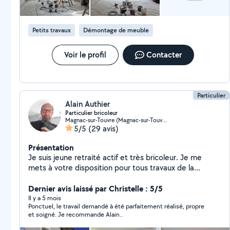
Petits travaux
Démontage de meuble
Voir le profil
Contacter
Particulier
Alain Authier
Particulier bricoleur
Magnac-sur-Touvre (Magnac-sur-Touvre)
5/5
(29 avis)
Présentation
Je suis jeune retraité actif et très bricoleur. Je me
mets à votre disposition pour tous travaux de la
maison, rénovation. J'effectue peinture mural et
plafond. Je pose revêtement mural et sol.
Dernier avis laissé par Christelle : 5/5
Il y a 5 mois
Ponctuel, le travail demandé à été parfaitement réalisé, propre
et soigné. Je recommande Alain..