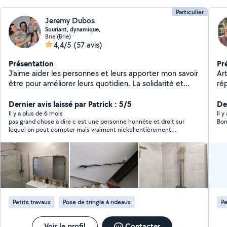
Particulier
Jeremy Dubos
Souriant, dynamique,
Brie (Brie)
4,4/5
(57 avis)
Présentation
Pr
J'aime aider les personnes et leurs apporter mon savoir
Art
être pour améliorer leurs quotidien. La solidarité et
rép
l'entraide sont mes principes de vie
du 
Dernier avis laissé par Patrick : 5/5
De
Il y a plus de 6 mois
Il y
pas grand chose à dire c est une personne honnête et droit sur
Bon
lequel on peut compter mais vraiment nickel entièrement
confiance
Petits travaux
Pose de tringle à rideaux
Pe
Voir le profil
Contacter