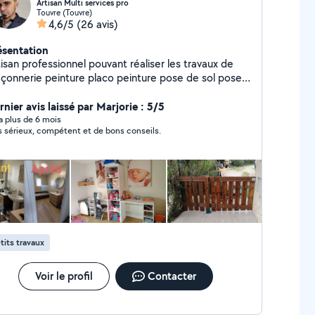
Artisan Multi services pro
Touvre (Touvre)
4,6/5
(26 avis)
ésentation
isan professionnel pouvant réaliser les travaux de
çonnerie peinture placo peinture pose de sol pose
uisine mur pierre apparente gros et petit chantier
 pas Contactez moi directement MDA
nier avis laissé par Marjorie : 5/5
rvices 16
y a plus de 6 mois
s sérieux, compétent et de bons conseils.
tits travaux
Voir le profil
Contacter