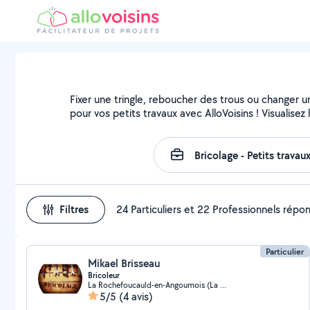
Fixer une tringle, reboucher des trous ou changer u
pour vos petits travaux avec AlloVoisins ! Visualise
Filtres
24 Particuliers et 22 Professionnels répo
Particulier
Mikael Brisseau
Bricoleur
La Rochefoucauld-en-Angoumois (La Rochefoucauld)
5/5
(4 avis)