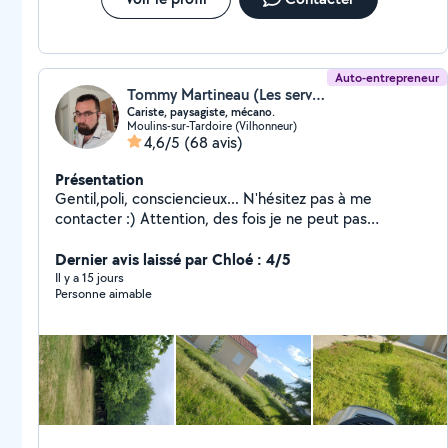
Auto-entrepreneur
Tommy Martineau (Les services de Tom)
Cariste, paysagiste, mécano.
Moulins-sur-Tardoire (Vilhonneur)
4,6/5
(68 avis)
Présentation
Gentil,poli, consciencieux... N'hésitez pas à me
contacter :) Attention, des fois je ne peut pas
repondre aux demandes... n'hésitez pas à me laisser
vos coordonnées pour que je puisse vous recontactez
Dernier avis laissé par Chloé : 4/5
ensuite ! Au plaisir ! :)
Il y a 15 jours
Personne aimable