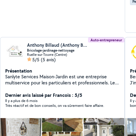
Pe
Auto-entrepreneur
Anthony Billaud (Anthony Billaud EI)
Bricolage-jardinage-nettoyage
Ruelle-sur-Touvre (Centre)
5/5
(5 avis)
Présentation
Pr
Sanlyte Services Maison-Jardin est une entreprise
Bes
multiservice pour les particuliers et professionnels. Les
J'
services proposés sont répartis en 3 pôles: Le
to
bricolage intérieur ou extérieur (travaux de finition,
Dernier avis laissé par Francois : 5/5
: 
Der
petites réparations, aménagement intérieur, montage
él
Il y a plus de 6 mois
Il y
Très réactif et de bon conseils, on va sûrement faire affaire.
bon
de mobilier, pose de clôture, pose de terrasse bois sur
de pannes. A
plots). L'entretien de vos espaces verts (entretien
vo
parcs et jardins, tonte, taille de haies, débroussaillage,
eff
petit élagage, évacuation des végétaux, arrosage des
séc
jardins). Le nettoyage courant du bâtiment (nettoyage
Co