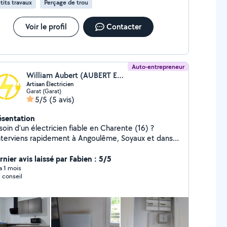
tits travaux
Perçage de trou
Voir le profil
Contacter
Auto-entrepreneur
William Aubert (AUBERT EVO)
Artisan Électricien
Garat (Garat)
5/5
(5 avis)
ésentation
oin d'un électricien fiable en Charente (16) ?
interviens rapidement à Angoulême, Soyaux et dans
ut le département pour tous vos travaux électriques
dépannage en urgence, installation de tableaux
nier avis laissé par Fabien : 5/5
ectriques, rénovation, mise aux normes et recherche
 a 1 mois
 conseil
rtisan électricien autoentrepreneur, je
us propose un service personnalisé, transparent et
icace. Devis gratuit et intervention rapide. Votre
urité et votre satisfaction sont ma priorité.
ntactez-moi dès maintenant pour un dépannage