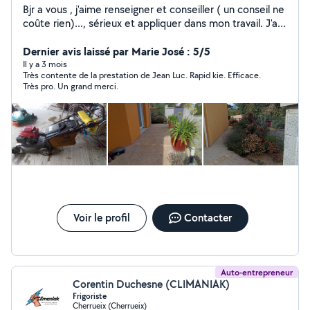
Bjr a vous , j'aime renseigner et conseiller ( un conseil ne
coûte rien)..., sérieux et appliquer dans mon travail. J'ai
a mon actif, rénover deux gîtes et trois maisons , cela
passe par tous les corps de métiers ( placo isolation ,
Dernier avis laissé par Marie José : 5/5
électricité, plomberie, cuisine salle de bains , peinture ,
Il y a 3 mois
Très contente de la prestation de Jean Luc. Rapid kie. Efficace.
maçonnerie, béton désactivé,bordure beton, etc),
Très pro. Un grand merci.
j'aime le jardinage , création de massif et aussi bien de
l'entretien et me passionne en entretien mécanique
auto ou motoculture ( tondeuse , taille haie,
tronçonneuse etc....)
Voir le profil
Contacter
Auto-entrepreneur
Corentin Duchesne (CLIMANIAK)
Frigoriste
Cherrueix (Cherrueix)