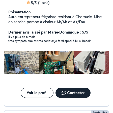
5/5
(1 avis)
Présentation
Auto entrepreneur frigoriste résidant à Cherrueix. Mise
en service pompe à chaleur Air/Air et Air/Eau
Maintenance et dépannages ( électriques, tout
électroménager, froid, pompes à chaleur, chaudières
Dernier avis laissé par Marie-Dominique : 5/5
gaz et climatisations) Installations électriques.
Il y a plus de 6 mois
très sympathique et très sérieux je ferai appel à lui si besoin
Voir le profil
Contacter
Particulier