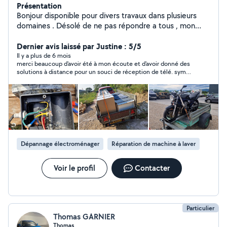
Présentation
Bonjour disponible pour divers travaux dans plusieurs
domaines . Désolé de ne pas répondre a tous , mon
périmètre ne me le permet pas . Ne pas hésiter a me
joindre sur mon tel .
Dernier avis laissé par Justine : 5/5
Il y a plus de 6 mois
merci beaucoup d'avoir été à mon écoute et d'avoir donné des
solutions à distance pour un souci de réception de télé. sympa,
réactif je vous conseil Xavier
Dépannage électroménager
Réparation de machine à laver
Voir le profil
Contacter
Particulier
Thomas GARNIER
Thomas