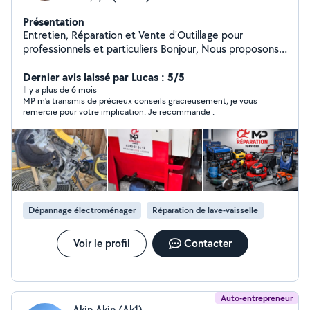
Présentation
Entretien, Réparation et Vente d'Outillage pour
professionnels et particuliers Bonjour, Nous proposons :
- Réparation et entretien de : Outillages du BTP Matériel
pour l'entretien des espaces vert Divers appareils
Dernier avis laissé par Lucas : 5/5
électroportatifs Nous pouvons également vous
Il y a plus de 6 mois
MP m’a transmis de précieux conseils gracieusement, je vous
proposer des produits adaptés à vos besoins et au
remercie pour votre implication. Je recommande .
meilleur prix grâce à notre réseau de fournisseurs
partenaires. Nous sommes présent à L'Isle d'Abeau et à
Montluel, déplacement possible dans certains
secteurs*. N'hésitez pas à nous consulter pour un
conseil ou un devis, nous nous tenons à votre
disposition pour vous répondre du lundi au samedi.
Dépannage électroménager
Réparation de lave-vaisselle
Voir le profil
Contacter
Auto-entrepreneur
Akin Akin (Ak1)