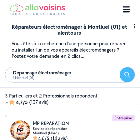
Réparateurs électroménager à Montluel (01) et
alentours
Vous êtes à la recherche d'une personne pour réparer
ou installer l'un de vos appareils électroménagers ?
Postez votre demande en 2 clics...
Dépannage électroménager
Reche
à Montluel (01)
3 Particuliers et 2 Professionnels répondent
-
4,7/5
(137 avis)
Entreprise
MP REPARATION
Service de réparation
Montluel (Nord)
4,6/5
(14 avis)