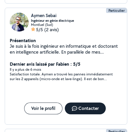
Particulier
Aymen Sebai
Ingénieur en génie électrique
Montluel (Sud)
5/5
(2 avis)
Présentation
Je suis à la fois ingénieur en informatique et doctorant
en intelligence artificielle. En parallèle de mes
recherches doctorales, j'exerce une activité à temps
partiel au sein d'un lycée. Dans ce cadre, j'enseigne les
Dernier avis laissé par Fabien : 5/5
mathématiques et les sciences informatiques.
Il y a plus de 6 mois
Satisfaction totale. Aymen a trouvé les pannes immédiatement
sur les 2 appareils (micro-onde et lave-linge). Il est de bon
conseil, et très serviable. Prestation de qualité en un temps
record, allez-y les yeux fermés. Excellent rapport qualité/prix,
en plus il respecte ses heures d'arrivée, une perle !
Voir le profil
Contacter
Particulier