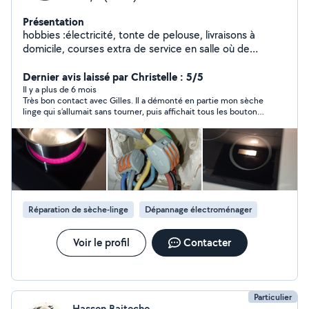
Présentation
hobbies :électricité, tonte de pelouse, livraisons à
domicile, courses extra de service en salle où de
cuisine, dépannage électro ménager
Dernier avis laissé par Christelle : 5/5
Il y a plus de 6 mois
Très bon contact avec Gilles. Il a démonté en partie mon sèche
linge qui s’allumait sans tourner, puis affichait tous les boutons
clignotants, puis un message d’erreur. Apres avoir éliminé
differents problemes possible, le seche linge à tourné mais
sans produire de chaleur.Nous avons opté pour l’achat prochain
d’une nouvelle resistance que Gilles me changera.
Réparation de sèche-linge
Dépannage électroménager
Voir le profil
Contacter
Particulier
Hassen Baiteche