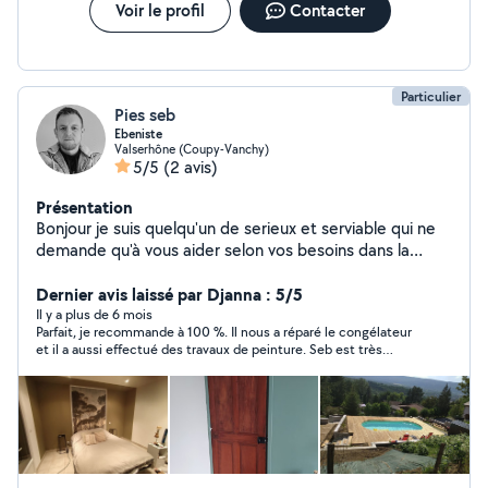
Voir le profil
Contacter
Particulier
Pies seb
Ebeniste
Valserhône (Coupy-Vanchy)
5/5
(2 avis)
Présentation
Bonjour je suis quelqu'un de serieux et serviable qui ne
demande qu'à vous aider selon vos besoins dans la
limite de mes capacités restauration petit mobilier,
jardinage, placo enduit, changement robinetterie,
Dernier avis laissé par Djanna : 5/5
luminaires pose de parquet flottant , conseiller dressage
Il y a plus de 6 mois
Parfait, je recommande à 100 %. Il nous a réparé le congélateur
de chien, ménage ect demandez moi
et il a aussi effectué des travaux de peinture. Seb est très
efficace et polyvalent.