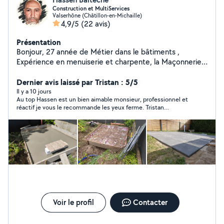
Construction et MultiServices
Valserhône (Châtillon-en-Michaille)
4,9/5
(22 avis)
Présentation
Bonjour, 27 année de Métier dans le bâtiments ,
Expérience en menuiserie et charpente, la Maçonnerie,
Coulage béton, Coffrage ,Ferraillage, étanchéité
carrelage placoplatre , tout travaux pavés, Muret,
Dernier avis laissé par Tristan : 5/5
Bordure , Fabrication Four à pain .ect....
Il y a 10 jours
Au top Hassen est un bien aimable monsieur, professionnel et
réactif je vous le recommande les yeux ferme. Tristan
Arowimmo
Voir le profil
Contacter