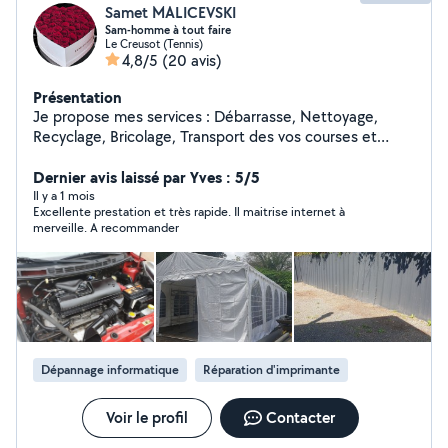
Samet MALICEVSKI
Sam-homme à tout faire
Le Creusot (Tennis)
4,8/5
(20 avis)
Présentation
Je propose mes services : Débarrasse, Nettoyage,
Recyclage, Bricolage, Transport des vos courses et
matériaux, Relooking chambres enfants et adultes,
Montage des meubles, Petit travaux d'intérieur,
Dernier avis laissé par Yves : 5/5
Réparation ordinateurs, Petit travaux de jardinages,
Il y a 1 mois
Excellente prestation et très rapide. Il maitrise internet à
Petits travaux du quotidien
merveille. A recommander
Dépannage informatique
Réparation d'imprimante
Voir le profil
Contacter