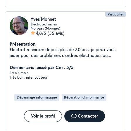
Particulier
Yves Monnet
Électrotechnicien
Moroges (Moroges)
4,8/5
(55 avis)
Présentation
Électrotechnicien depuis plus de 30 ans, je peux vous
aider pour des problèmes d'ordres électriques ou
dépannages d'électroménager et informatique À
bientôt Yves
Dernier avis laissé par Cm : 5/5
Il y a 4 mois
Très bon , interlocuteur
Dépannage informatique
Réparation d'imprimante
Voir le profil
Contacter