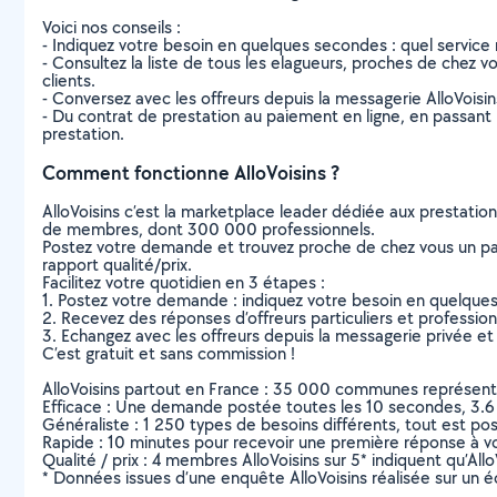
Voici nos conseils :
- Indiquez votre besoin en quelques secondes : quel service 
- Consultez la liste de tous les elagueurs, proches de chez vou
clients.
- Conversez avec les offreurs depuis la messagerie AlloVoisi
- Du contrat de prestation au paiement en ligne, en passant pa
prestation.
Comment fonctionne AlloVoisins ?
AlloVoisins c’est la marketplace leader dédiée aux prestatio
de membres, dont 300 000 professionnels.
Postez votre demande et trouvez proche de chez vous un parti
rapport qualité/prix.
Facilitez votre quotidien en 3 étapes :
1. Postez votre demande : indiquez votre besoin en quelque
2. Recevez des réponses d’offreurs particuliers et professio
3. Echangez avec les offreurs depuis la messagerie privée et 
C’est gratuit et sans commission !
AlloVoisins partout en France : 35 000 communes représentées 
Efficace : Une demande postée toutes les 10 secondes, 3.6
Généraliste : 1 250 types de besoins différents, tout est poss
Rapide : 10 minutes pour recevoir une première réponse à 
Qualité / prix : 4 membres AlloVoisins sur 5* indiquent qu’All
* Données issues d’une enquête AlloVoisins réalisée sur un é