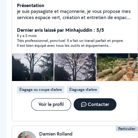
Présentation
je suis paysagiste et maçonnerie, je vous propose mes
services espace vert, création et entretien de espaces
vert tailles des haies élagage abattage semi gazon
Évacuation , clôture grillage bordure, pavé, tout type
Dernier avis laissé par Minhajuddin : 5/5
de travaux extérieurs , pour plus d'informations
Il y a 5 mois
Très professionnel, ponctuel. Il a fait un travail parfait et propre.
n'hésitez pas contactez moi devis et déplacement
Il est bien équipé avec tous les outils et équipements
gratuit merci d'avance
nécessaires. Recommande 100 %
Élagage ou coupe d'arbre
Élaguage d'arbre
Voir le profil
Contacter
Particulier
Damien Rolland