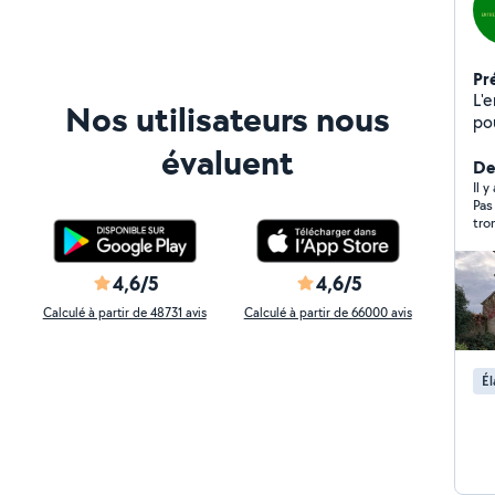
Pr
L'
Nos utilisateurs nous
pou
évaluent
Der
Il 
Pas
tro
mêm
cou
ser
4,6/5
4,6/5
Calculé à partir de 48731 avis
Calculé à partir de 66000 avis
Él