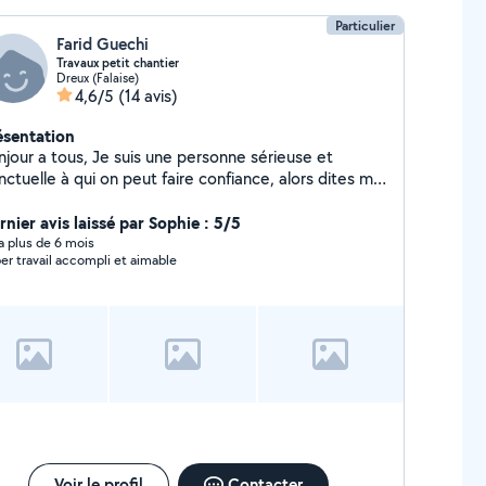
Particulier
Farid Guechi
Travaux petit chantier
Dreux (Falaise)
4,6/5
(14 avis)
ésentation
njour a tous, Je suis une personne sérieuse et
ctuelle à qui on peut faire confiance, alors dites moi
 vous avez besoin d'un coup de main. A bientôt .
rnier avis laissé par Sophie : 5/5
y a plus de 6 mois
er travail accompli et aimable
Voir le profil
Contacter