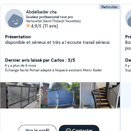
Particulier
Abdelkader cha
Soudeur professionnel tout pro
Vernouillet (Saint-Thibault Vauvettes)
4,9/5
(11 avis)
Présentation
Pr
disponible et sérieux et très a l ecoute travail sérieux
Bo
pon
si
Dernier avis laissé par Carlos : 5/5
De
Il y a plus de 6 mois
Il 
Échange facile Portail adapté à l'espace existant Merci Kader
Sup
Voir le profil
Contacter