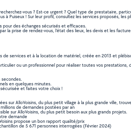
recherchez-vous ? Est-ce urgent ? Quel type de prestataire, particu
s à Puiseux ! Sur leur profil, consultez les services proposés, les ph
ns pour des échanges sécurisés et efficaces.
r la prise de rendez-vous, l’état des lieux, les devis et les facture
ns de services et à la location de matériel, créée en 2013 et plébi
culier ou un professionnel pour réaliser toutes vos prestations, d
s secondes.
nnels en quelques minutes.
sécurisée et faites votre choix !
sur AlloVoisins, du plus petit village à la plus grande ville, tro
 millions de demandes postées par an
ible sur AlloVoisins, du plus petit besoin aux plus grands projets.
votre demande
oVoisins propose un bon rapport qualité/prix
chantillon de 5 671 personnes interrogées (Février 2024)