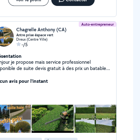
Auto-entrepreneur
Chagrelle Anthony (CA)
Antre prise éspace vert
Dreux (Centre Ville)
-/5
ésentation
njour je propose mais service professionnel
ponible de suite devis gratuit à des prix un batable
ur un travail de pro pour plus de renseignements
rci de m'appeler.
cun avis pour l'instant