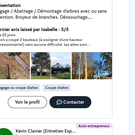
ésentation
agage / Abattage / Démontage d'arbres avec ou sans
ntion. Broyeur de branches. Déssouchage,
lèvement de haie. Accès difficile ou dangereux.
vail soigné et organisé.
nier avis laissé par Isabelle : 5/5
 a 22 jours
nck a coupé 2 bouleaux (à souligner d'une hauteur
ressionnante!) sans aucune difficulté. Les arbre sont
bés exactement où il voulait en toute sécurité. Tout a été
fait je tiens à le souligner ! C
grand professionnel, on comprend très vite sa passion
métier. Et en plus il est d une extrême gentillesse et prend
isir à donner des conseils sur les arbres. Pour les risques pris
imper) il est très raisonnable dans ses tarifs. Je
ommande très fortement Franck.
agage ou coupe d'arbre
Coupe d'arbre
Voir le profil
Contacter
Auto-entrepreneur
Kevin Clavier (Entretien Espace Vert)