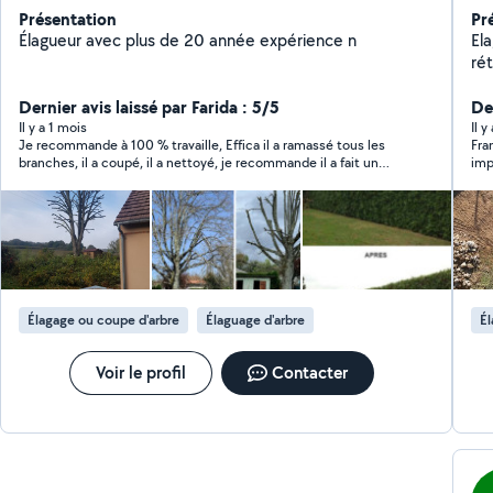
Présentation
Pr
Élagueur avec plus de 20 année expérience n
El
réte
en
Dernier avis laissé par Farida : 5/5
Tra
Der
Il y a 1 mois
Il y
Je recommande à 100 % travaille, Effica il a ramassé tous les
Fra
branches, il a coupé, il a nettoyé, je recommande il a fait un
imp
travail excellent
tom
coupé broyé et nettoyé. Travail par
est un 
du 
pla
(gr
rec
Élagage ou coupe d'arbre
Élaguage d'arbre
Él
Voir le profil
Contacter