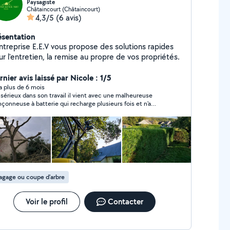
Paysagiste
Châtaincourt (Châtaincourt)
4,3/5
(6 avis)
ésentation
entreprise E.E.V vous propose des solutions rapides
r l'entretien, la remise au propre de vos propriétés.
nier avis laissé par Nicole : 1/5
y a plus de 6 mois
 sérieux dans son travail il vient avec une malheureuse
nçonneuse à batterie qui recharge plusieurs fois et n'a
e pas fini de couper les grand morceaux 4 heures pour
per 2 steres de bois. Terminé. Je n'ai plus besoin de ses
vices ????
agage ou coupe d'arbre
Voir le profil
Contacter