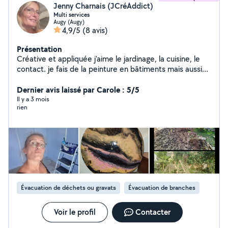
Jenny Charnais (JCréAddict)
Multi services
Augy (Augy)
4,9/5
(8 avis)
Présentation
Créative et appliquée j'aime le jardinage, la cuisine, le
contact. je fais de la peinture en bâtiments mais aussi
sur toile. Rénovation ou custom de meubles. Je peux
me rendre disponible aussi pour du ménage...
Dernier avis laissé par Carole : 5/5
Il y a 3 mois
rien
Évacuation de déchets ou gravats
Évacuation de branches
Voir le profil
Contacter