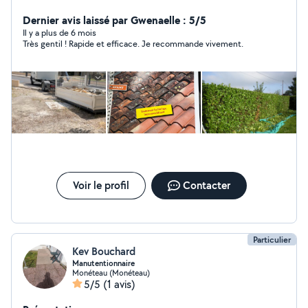
Taille de haie Élagage abattage, étêtage, tonte de
pelouse, etc. décapage de dallage et de muret
Dernier avis laissé par Gwenaelle : 5/5
Débarras de branches et de gravas Vide maison (Cave,
Il y a plus de 6 mois
Très gentil ! Rapide et efficace. Je recommande vivement.
grenier, Garage, etc). N'hésitez pas à me contacter
merci, cordialement.
Voir le profil
Contacter
Particulier
Kev Bouchard
Manutentionnaire
Monéteau (Monéteau)
5/5
(1 avis)