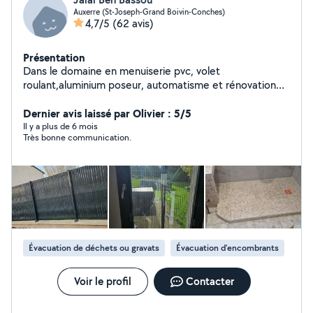
Auxerre (St-Joseph-Grand Boivin-Conches)
4,7/5
(62 avis)
Présentation
Dans le domaine en menuiserie pvc, volet
roulant,aluminium poseur, automatisme et rénovation
intérieure, pose de cuisine ,plomberie, peinture ,
électricien.multi services.
Dernier avis laissé par Olivier : 5/5
Il y a plus de 6 mois
Très bonne communication.
Évacuation de déchets ou gravats
Évacuation d'encombrants
Voir le profil
Contacter