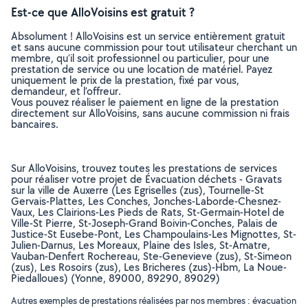
Est-ce que AlloVoisins est gratuit ?
Absolument ! AlloVoisins est un service entièrement gratuit
et sans aucune commission pour tout utilisateur cherchant un
membre, qu’il soit professionnel ou particulier, pour une
prestation de service ou une location de matériel. Payez
uniquement le prix de la prestation, fixé par vous,
demandeur, et l’offreur.
Vous pouvez réaliser le paiement en ligne de la prestation
directement sur AlloVoisins, sans aucune commission ni frais
bancaires.
Sur AlloVoisins, trouvez toutes les prestations de services
pour réaliser votre projet de Évacuation déchets - Gravats
sur la ville de Auxerre (Les Egriselles (zus), Tournelle-St
Gervais-Plattes, Les Conches, Jonches-Laborde-Chesnez-
Vaux, Les Clairions-Les Pieds de Rats, St-Germain-Hotel de
Ville-St Pierre, St-Joseph-Grand Boivin-Conches, Palais de
Justice-St Eusebe-Pont, Les Champoulains-Les Mignottes, St-
Julien-Darnus, Les Moreaux, Plaine des Isles, St-Amatre,
Vauban-Denfert Rochereau, Ste-Genevieve (zus), St-Simeon
(zus), Les Rosoirs (zus), Les Bricheres (zus)-Hbm, La Noue-
Piedalloues) (Yonne, 89000, 89290, 89029)
Autres exemples de prestations réalisées par nos membres : évacuation