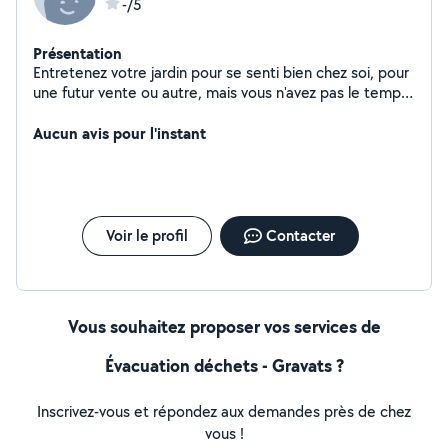
-/5
Présentation
Entretenez votre jardin pour se senti bien chez soi, pour
une futur vente ou autre, mais vous n'avez pas le temps,
pas le courage. Je suis là pour vous réaliser les taches
du quotidien. Petits travaux, débarras, courses ... A
Aucun avis pour l'instant
votre servi, A bientôt. Franck
Voir le profil
Contacter
Vous souhaitez proposer vos services de
Évacuation déchets - Gravats ?
Inscrivez-vous et répondez aux demandes près de chez
vous !