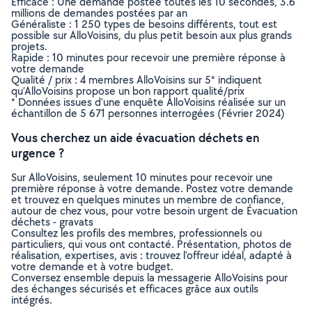
Efficace : Une demande postée toutes les 10 secondes, 3.6
millions de demandes postées par an
Généraliste : 1 250 types de besoins différents, tout est
possible sur AlloVoisins, du plus petit besoin aux plus grands
projets.
Rapide : 10 minutes pour recevoir une première réponse à
votre demande
Qualité / prix : 4 membres AlloVoisins sur 5* indiquent
qu’AlloVoisins propose un bon rapport qualité/prix
* Données issues d’une enquête AlloVoisins réalisée sur un
échantillon de 5 671 personnes interrogées (Février 2024)
Vous cherchez un aide évacuation déchets en
urgence ?
Sur AlloVoisins, seulement 10 minutes pour recevoir une
première réponse à votre demande. Postez votre demande
et trouvez en quelques minutes un membre de confiance,
autour de chez vous, pour votre besoin urgent de Évacuation
déchets - gravats
Consultez les profils des membres, professionnels ou
particuliers, qui vous ont contacté. Présentation, photos de
réalisation, expertises, avis : trouvez l'offreur idéal, adapté à
votre demande et à votre budget.
Conversez ensemble depuis la messagerie AlloVoisins pour
des échanges sécurisés et efficaces grâce aux outils
intégrés.