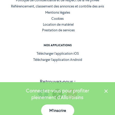
Politique de confidentialité et de respect de la vie privée
Référencement, classement des annonces et contrôle des avis
Mentions légales
Cookies
Location de matériel
Prestation de services
NOS APPLICATIONS
Télécharger l’application iOS
Télécharger l’application Android
Retrouvez-nous :
Connectez-vous pour profiter
pleinement d'AlloVoisins
M'inscrire
Version 25.5.3
Carte