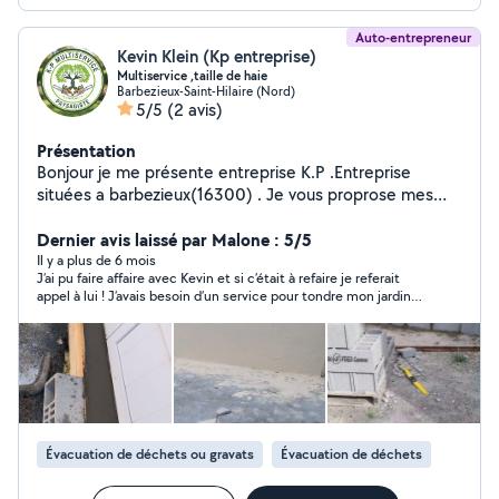
Auto-entrepreneur
Kevin Klein (Kp entreprise)
Multiservice ,taille de haie
Barbezieux-Saint-Hilaire (Nord)
5/5
(2 avis)
Présentation
Bonjour je me présente entreprise K.P .Entreprise
situées a barbezieux(16300) . Je vous proprose mes
services en tant que multiservice principalement
l'espace vert , petite maçonnerie, taille de haie ,tonte
Dernier avis laissé par Malone : 5/5
,évacuation des végétaux et gravat et déménagement
Il y a plus de 6 mois
J’ai pu faire affaire avec Kevin et si c’était à refaire je referait
appel à lui ! J’avais besoin d’un service pour tondre mon jardin
et ça a été fait au top ! Très sympathique rapide et arrangeant
Kevin a gérer ! Merci kevin au plaisir !
Évacuation de déchets ou gravats
Évacuation de déchets