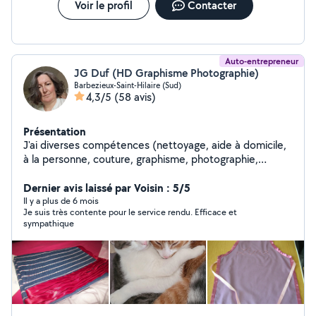
Voir le profil
Contacter
Auto-entrepreneur
JG Duf (HD Graphisme Photographie)
Barbezieux-Saint-Hilaire (Sud)
4,3/5
(58 avis)
Présentation
J'ai diverses compétences (nettoyage, aide à domicile,
à la personne, couture, graphisme, photographie,
conception de sites web, dessin, chant). J'aime
rencontrer des gens de tous horizons et aider. Je n'ai
Dernier avis laissé par Voisin : 5/5
pas d'abonnement donc pas la possibilité de répondre
Il y a plus de 6 mois
Je suis très contente pour le service rendu. Efficace et
systématiquement. N'hésitez pas à me contacter par
sympathique
téléphone au zerosixcinquante soixantetrois
soixantetroisquatorze en laissant un message.