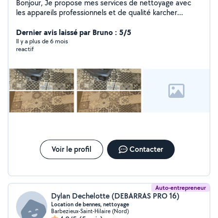
Bonjour, Je propose mes services de nettoyage avec
les appareils professionnels et de qualité karcher
shampouineuse: canape, tapis,siège voiture Appareils
des vitres Nettoyeur haute pression: sol,mur extérieur
Dernier avis laissé par Bruno : 5/5
Lors de mes prestations ou locations sa sera biensur
Il y a plus de 6 mois
reactif
avec mes produit de pro Déplacement 40 km autour
Pour plus de renseignement en msg Cordialement
Voir le profil
Contacter
Auto-entrepreneur
Dylan Dechelotte (DEBARRAS PRO 16)
Location de bennes, nettoyage
Barbezieux-Saint-Hilaire (Nord)