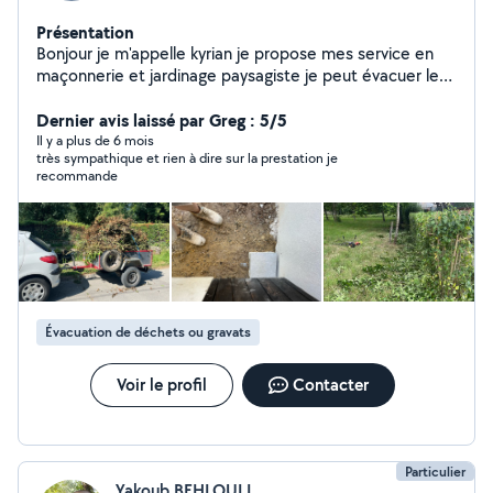
Présentation
Bonjour je m'appelle kyrian je propose mes service en
maçonnerie et jardinage paysagiste je peut évacuer les
déchet sur demande j'ai de l'expérience dans les deux
métier mais je suis assez polyvalent en autre tâche à
Dernier avis laissé par Greg : 5/5
demander merci
Il y a plus de 6 mois
très sympathique et rien à dire sur la prestation je
recommande
Évacuation de déchets ou gravats
Voir le profil
Contacter
Particulier
Yakoub BEHLOULI