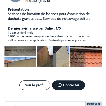
4,2/5
(5 avis)
Présentation
Services de location de bennes pour évacuation de
déchets gravats ect.. Services de nettoyage toiture
façade murets nettoyage avec produits professionnels
et kärcher haute pression.
Dernier avis laissé par Julie : 1/5
Il y a plus de 6 mois
320€ pour enlever quelques déchets dans ma cour… on est sur
« allo voisins » une application d’entraide pas une application
d’arnaqueur !
Voir le profil
Contacter
Particulier