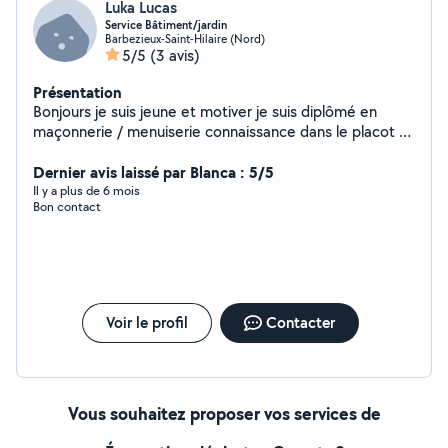
Luka Lucas
Service Bâtiment/jardin
Barbezieux-Saint-Hilaire (Nord)
5/5
(3 avis)
Présentation
Bonjours je suis jeune et motiver je suis diplômé en
maçonnerie / menuiserie connaissance dans le placot et
charpente enduit / gouttière je suis plutôt du genre à
toucher à tous alors hésiter pas à me contacter
Dernier avis laissé par Blanca : 5/5
cordialement .
Il y a plus de 6 mois
Bon contact
Voir le profil
Contacter
Vous souhaitez proposer vos services de