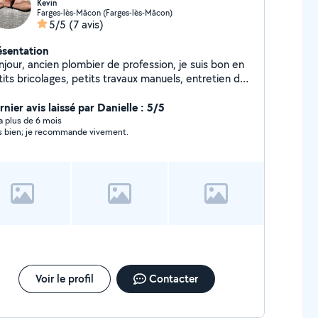
Kevin
Farges-lès-Mâcon (Farges-lès-Mâcon)
5/5
(7 avis)
ésentation
njour, ancien plombier de profession, je suis bon en
its bricolages, petits travaux manuels, entretien des
aces verts ect...
nier avis laissé par Danielle : 5/5
y a plus de 6 mois
s bien; je recommande vivement.
Voir le profil
Contacter