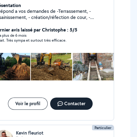
ésentation
épond a vos demandes de -Terrassement, -
sement, - création/réfection de cour, -
e, -VRD (avec assurance décennale !!!!)....
cialiste du travail en milieu restreint, -Pose de
rnier avis laissé par Christophe : 5/5
remorques porte voiture et outils
y a plus de 6 mois
fait. Très sympa et surtout très efficace.
ers .... N'hésitez pas à consulter ma page Facebook :
LGS PRESTA 06/76/55/06/27
Voir le profil
Contacter
Particulier
Kevin fleuriot