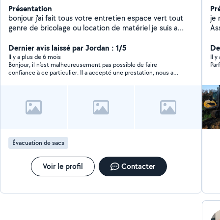
Présentation
Pr
bonjour j'ai fait tous votre entretien espace vert tout
je r
genre de bricolage ou location de matériel je suis a
Assainis
votre disposition merci
dessouchag
Dernier avis laissé par Jordan : 1/5
Spé
De
benne, -Location de 
Il y a plus de 6 mois
Il 
Bonjour, il n’est malheureusement pas possible de faire
Par
div
confiance à ce particulier. Il a accepté une prestation, nous a
donné un premier rdv mais l’a décalé le jour même pour le
lendemain. Ça peut arriver, pas de problème. Le lendemain,
aucun message, il n’est pas venu, n’a pas répondu à mes
messages qu’il a pourtant vu. C’est dommage et frustrant car
nous nous sommes rendu disponibles deux fois pour rien.
Évacuation de sacs
Voir le profil
Contacter