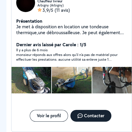
Chauffeur livreur
Arbigny (Arbigny)
3,9/5
(11 avis)
Présentation
Je met à disposition en location une tondeuse
thermique,une débroussailleuse. Je peut également
effectuer la prestation de tonte et de débroussaillage
si besoin.
Dernier avis laissé par Carole : 1/5
Il y a plus de 6 mois
monsieur réponds aux offres alors qu'il n'a pas de matériel pour
effectuer les prestations. aucune utilité sa enleve juste 1
chance de trouver quelqun de fiable
Voir le profil
Contacter