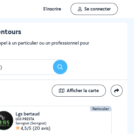
S'inscrire
Se connecter
entours
el à un particulier ou un professionnel pour
Rechercher
Afficher la carte
Particulier
Lgs bertaud
LGS PRESTA
Servignat (Servignat)
4,5/5
(20 avis)