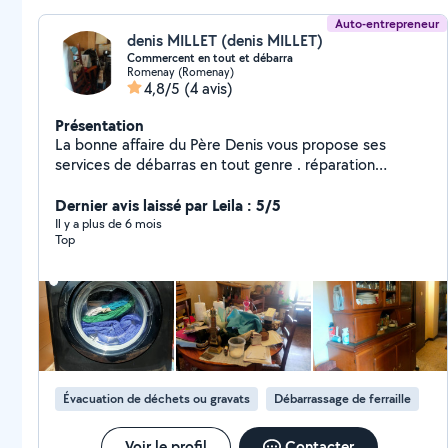
Auto-entrepreneur
denis MILLET (denis MILLET)
Commercent en tout et débarra
Romenay (Romenay)
4,8/5
(4 avis)
Présentation
La bonne affaire du Père Denis vous propose ses
services de débarras en tout genre . réparation
d'électroménager. vente d'électroménager d'occasion
ou reconditionné Récupération d'appareil
Dernier avis laissé par Leila : 5/5
électroménager ou écran plat ou ordinateur ou autre
Il y a plus de 6 mois
Top
pour recyclage proprement
Évacuation de déchets ou gravats
Débarrassage de ferraille
Voir le profil
Contacter