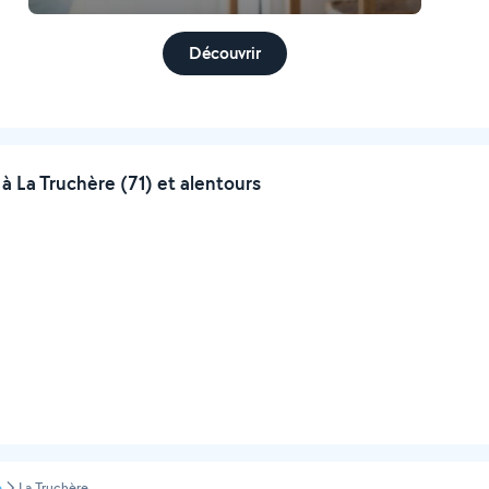
Découvrir
 La Truchère (71) et alentours
e
La Truchère