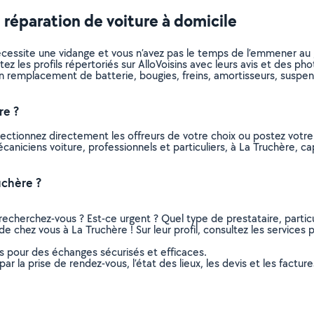
 réparation de voiture à domicile
nécessite une vidange et vous n’avez pas le temps de l’emmener au
ltez les profils répertoriés sur AlloVoisins avec leurs avis et des 
n remplacement de batterie, bougies, freins, amortisseurs, suspens
re ?
lectionnez directement les offreurs de votre choix ou postez vot
mécaniciens voiture, professionnels et particuliers, à La Truchère,
uchère ?
recherchez-vous ? Est-ce urgent ? Quel type de prestataire, particu
e chez vous à La Truchère ! Sur leur profil, consultez les services 
ns pour des échanges sécurisés et efficaces.
r la prise de rendez-vous, l’état des lieux, les devis et les facture