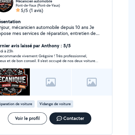
Mécanicien automobile
Pont-de-Vaux (Pont-de-Vaux)
5/5
(1 avis)
ésentation
njour, mécanicien automobile depuis 10 ans Je
opose mes services de réparation, entretien de
tre véhicule pour plus de renseignements, n'hésitez
s à me contacter
rnier avis laissé par Anthony : 5/5
di à 23h
recommande vivement Grégoire ! Très professionnel,
ieux et de bon conseil. Il s'est occupé de nos deux voitures
c beaucoup de soin, et elles sont toutes les deux passées
contrôle technique sans aucun souci. Un vrai soulagement !
goire prend le temps d'expliquer les réparations, donne de
s conseils et ne pousse jamais à la dépense inutile. Son
vail est soigné, honnête et de qualité. Nous lui faisons
ormais pleinement confiance pour l'entretien de nos
icules et continuerons à faire appel à lui. Merci encore pour
re aide et votre gentillesse. Je recommande sans hésiter !
paration de voiture
Vidange de voiture
Voir le profil
Contacter