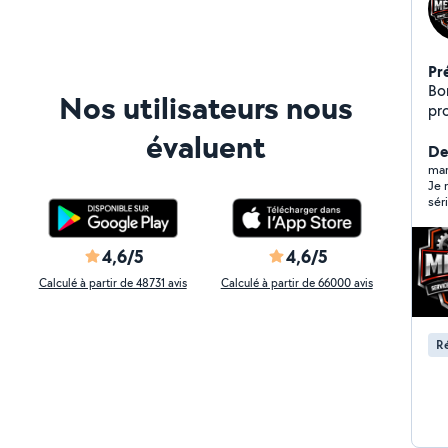
Pr
Bo
Nos utilisateurs nous
pr
vo
évaluent
pa
De
mar
Je 
sér
ave
au 
Gré
4,6/5
4,6/5
bon
tra
Calculé à partir de 48731 avis
Calculé à partir de 66000 avis
dés
véh
vot
Ré