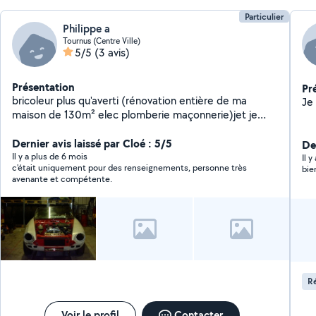
Particulier
Philippe a
Tournus (Centre Ville)
5/5
(3 avis)
Présentation
Pr
bricoleur plus qu'averti (rénovation entière de ma
maison de 130m² elec plomberie maçonnerie)jet je
dépanne et restaure des voitures depuis plus de 20
ans toutes marques , possède l'outillage et logiciel
Dernier avis laissé par Cloé : 5/5
De
diagnostique demandez si je peux vous aider...
Il y a plus de 6 mois
Il y
c'était uniquement pour des renseignements, personne très
bie
avenante et compétente.
Ré
Voir le profil
Contacter