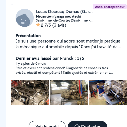
Auto-entrepreneur
Lucas Decrucq Dumas (Garage Mecatech)
Mécanicien (garage mecatech)
Saint-Trivier-de-Courtes (Saint-Trivier-de-Courtes)
2,7/5
(3 avis)
Présentation
Je suis une personne qui adore sont métier je pratique
la mécanique automobile depuis 10ans j'ai travaillé dans
plusieurs concessions
Dernier avis laissé par Franck : 5/5
Il y a plus de 6 mois
Rare et excellent professionnel! Diagnostic et conseils très
avisés, réactif et compétent ! Tarifs ajustés et extrêmement
compétitifs, je recommande fortement.
Voir le profil
Contacter