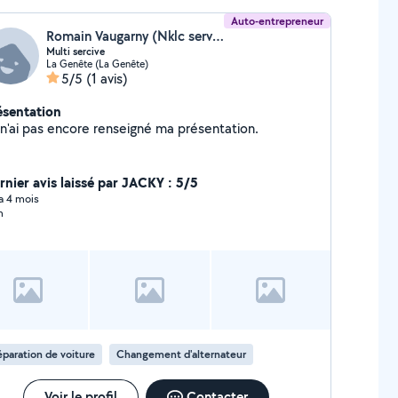
Auto-entrepreneur
Romain Vaugarny (Nklc service)
Multi sercive
La Genête (La Genête)
5/5
(1 avis)
ésentation
Je n'ai pas encore renseigné ma présentation.
rnier avis laissé par JACKY : 5/5
 a 4 mois
n
paration de voiture
Changement d'alternateur
Voir le profil
Contacter