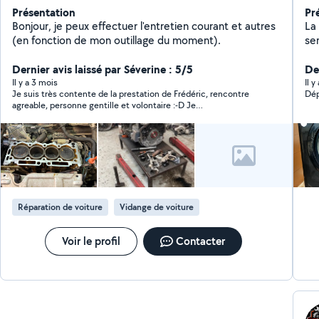
Présentation
Pr
Bonjour, je peux effectuer l'entretien courant et autres
La b
(en fonction de mon outillage du moment).
ser
d'électr
Dernier avis laissé par Séverine : 5/5
ou
Der
él
Il y a 3 mois
Il 
Je suis très contente de la prestation de Frédéric, rencontre
Dép
po
agreable, personne gentille et volontaire :-D Je
recommande+++
Réparation de voiture
Vidange de voiture
Voir le profil
Contacter