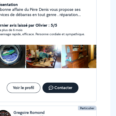
ésentation
onne affaire du Père Denis vous propose ses
vices de débarras en tout genre . réparation
oménager. vente d'électroménager d'occasion
 reconditionné Récupération d'appareil
nier avis laissé par Olivier : 5/5
ectroménager ou écran plat ou ordinateur ou autre
y a plus de 6 mois
annage rapide, efficace. Personne cordiale et sympathique.
ur recyclage proprement
Voir le profil
Contacter
Particulier
Gregoire Romond