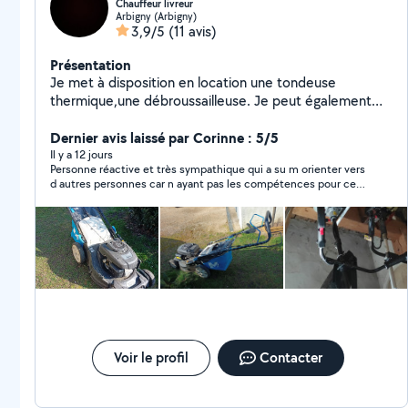
Chauffeur livreur
Arbigny (Arbigny)
3,9/5
(11 avis)
Présentation
Je met à disposition en location une tondeuse
thermique,une débroussailleuse. Je peut également
effectuer la prestation de tonte et de débroussaillage
si besoin.
Dernier avis laissé par Corinne : 5/5
Il y a 12 jours
Personne réactive et très sympathique qui a su m orienter vers
d autres personnes car n ayant pas les compétences pour ce
type de scooter
Voir le profil
Contacter