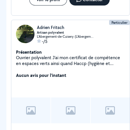
Particulier
Adrien Fritsch
Artisan polyvalent
L'Abergement-de-Cuisery (L'Abergement-de-Cuisery)
-/5
Présentation
Ouvrier polyvalent J'ai mon certificat de compétence
en espaces verts ainsi quand Haccp (hygiène et
propreté) J'ai la main dans tous les domaines Je reste
à votre disposition si besoin Bonne journée à vous
Aucun avis pour l'instant
Cordialement