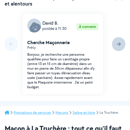
et alentours
David B.
À convenir
postée à 11:30
Cherche Maçonnerie
Préty
Bonjour, je recherche une personne
qualifiée pour faire un carottage propre
(entre 13 et 15 cm de diamètre) dans un
mur en pierre de 30cm d'épaisseur afin d'y
faire passer un tuyau d'évacuation d'eau
usée (sanitaire). Assez rapidement avant
que le Plaquiste intervienne . J'ai un petit
budget
Prestations de services
Maçons
Saône-et-loire
La Truchère
Maçon à La Truchère : tout ce qu’il faut