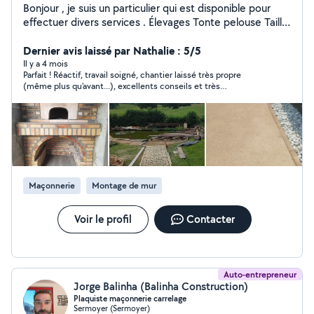
Bonjour , je suis un particulier qui est disponible pour
effectuer divers services . Élevages Tonte pelouse Taille
arbres Nettoyage toitures Travaux de maçonnerie
Création de bassins Entretien de piscines Petits travaux
Dernier avis laissé par Nathalie : 5/5
de peinture Installation de clôtures Et divers autres
Il y a 4 mois
Parfait ! Réactif, travail soigné, chantier laissé très propre
services . J'effectue uniquement des travaux que je
(même plus qu'avant...), excellents conseils et très
maîtrise , me déplace avec l'outillage nécessaire . Je
sympathique !!! Un grand merci !!!
suis aussi joignable directement par téléphone . Zéro six
,quarante six ,quatre vingt un ,quarante cinq , zéro zéro.
Merci
Maçonnerie
Montage de mur
Voir le profil
Contacter
Auto-entrepreneur
Jorge Balinha (Balinha Construction)
Plaquiste maçonnerie carrelage
Sermoyer (Sermoyer)