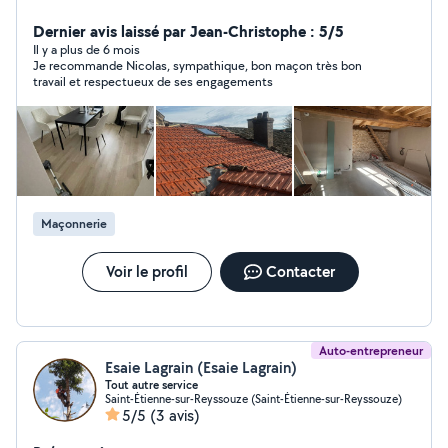
depuis l'âge de mes 15 ans. Je suis sérieux et méticuleux
alors n'hésitez pas à me laisser ma chance je suis prêt à
Dernier avis laissé par Jean-Christophe : 5/5
vous rendre service.
Il y a plus de 6 mois
Je recommande Nicolas, sympathique, bon maçon très bon
travail et respectueux de ses engagements
Maçonnerie
Voir le profil
Contacter
Auto-entrepreneur
Esaie Lagrain (Esaie Lagrain)
Tout autre service
Saint-Étienne-sur-Reyssouze (Saint-Étienne-sur-Reyssouze)
5/5
(3 avis)