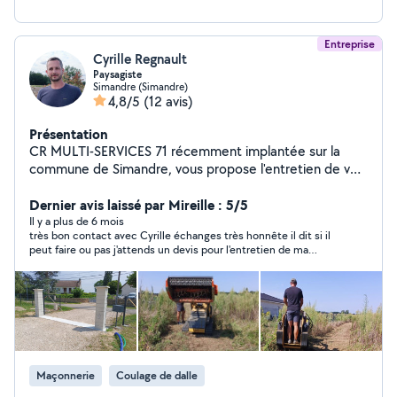
Entreprise
Cyrille Regnault
Paysagiste
Simandre (Simandre)
4,8/5
(12 avis)
Présentation
CR MULTI-SERVICES 71 récemment implantée sur la
commune de Simandre, vous propose l'entretien de vos
espaces verts : tonte, taille de haies,
débroussaillage,aménagements extérieurs, clôtures
Dernier avis laissé par Mireille : 5/5
préparation de sol pour pelouse, nivellement terrain,
Il y a plus de 6 mois
très bon contact avec Cyrille échanges très honnête il dit si il
plantation de haies et d'arbustes. (CRÉDIT D'IMPÔTS
peut faire ou pas j'attends un devis pour l'entretien de ma
POUR L'ENTRETIENS DES ESPACES VERTS)
petite propriété
Maçonnerie
Coulage de dalle