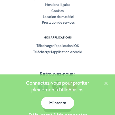
Mentions légales
Cookies
Location de matériel
Prestation de services
NOS APPLICATIONS
Télécharger l’application iOS
Télécharger l’application Android
Retrouvez-nous :
Connectez-vous pour profiter
pleinement d'AlloVoisins
M'inscrire
Version 25.5.3
Carte