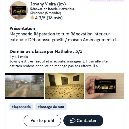
Jovany Vieira (jcv)
Rénovation interieur exterieur
Simandre (Simandre)
4,9/5
(18 avis)
Présentation
Maçonnerie Réparation toiture Rénovation intérieur
extérieur Débarrasse gravât / maison Aménagement de
cours Aménagement intérieur
Dernier avis laissé par Nathalie : 5/5
Il y a 4 mois
Jovany est très réactif et à l'écoute, arrangeant. Il travaille vite,
est très professionnel et ne ménage pas ses efforts. Il a
effectué un travail extérieur de qualité chez nous et nous ne
pouvons que le recommander les yeux fermés.
Maçonnerie
Montage de mur
Voir le profil
Contacter