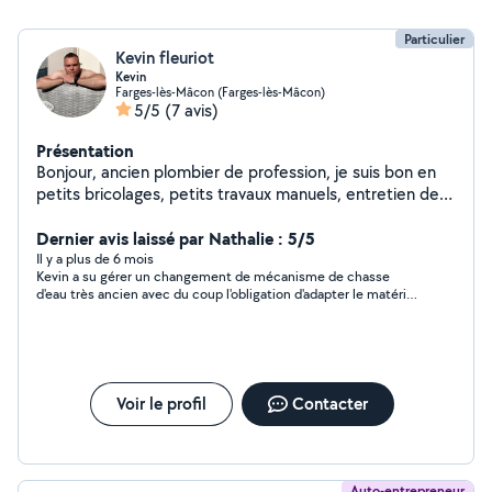
Particulier
Kevin fleuriot
Kevin
Farges-lès-Mâcon (Farges-lès-Mâcon)
5/5
(7 avis)
Présentation
Bonjour, ancien plombier de profession, je suis bon en
petits bricolages, petits travaux manuels, entretien des
espaces verts ect...
Dernier avis laissé par Nathalie : 5/5
Il y a plus de 6 mois
Kevin a su gérer un changement de mécanisme de chasse
d'eau très ancien avec du coup l'obligation d'adapter le matériel
!!! Intervention au top... Serviable et de bons conseils...Je
recommande 👍 Prestation de qualité et à un prix très correct.
Voir le profil
Contacter
Auto-entrepreneur