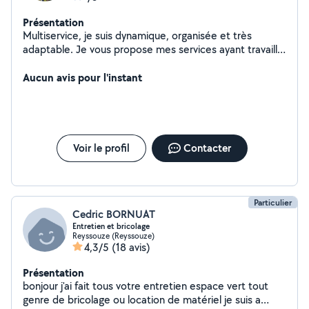
Présentation
Multiservice, je suis dynamique, organisée et très
adaptable. Je vous propose mes services ayant travaillé
dans de nombreux domaines en France et à l'étranger,
en tant que saisonnière en club vacances ( service,
Aucun avis pour l'instant
animation, épicerie....) et autres, en centre équestre,
dans la santé... J'aime aussi beaucoup les animaux et j'ai
un très bon contact avec eux. Je vous propose donc
également mes services pour les garder à votre
domicile, pour des balades ou autres.
Voir le profil
Contacter
Particulier
Cedric BORNUAT
Entretien et bricolage
Reyssouze (Reyssouze)
4,3/5
(18 avis)
Présentation
bonjour j'ai fait tous votre entretien espace vert tout
genre de bricolage ou location de matériel je suis a