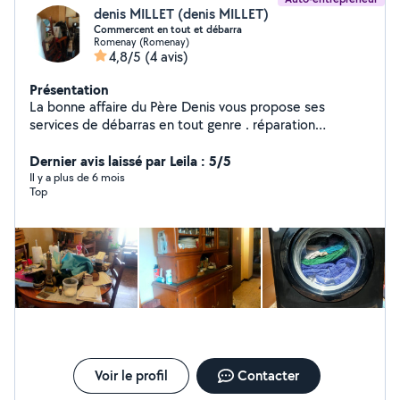
denis MILLET (denis MILLET)
Commercent en tout et débarra
Romenay (Romenay)
4,8/5
(4 avis)
Présentation
La bonne affaire du Père Denis vous propose ses
services de débarras en tout genre . réparation
d'électroménager. vente d'électroménager d'occasion
ou reconditionné Récupération d'appareil
Dernier avis laissé par Leila : 5/5
électroménager ou écran plat ou ordinateur ou autre
Il y a plus de 6 mois
Top
pour recyclage proprement
Voir le profil
Contacter