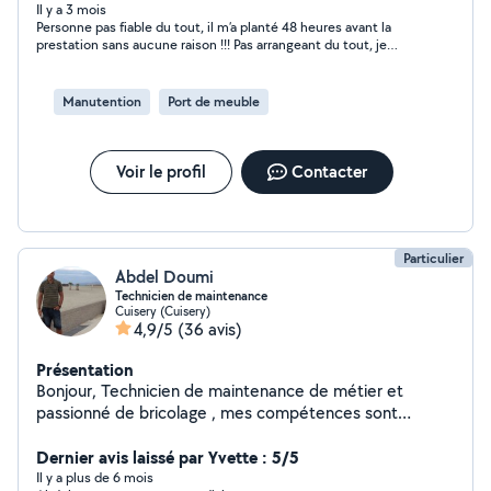
Il y a 3 mois
Personne pas fiable du tout, il m’a planté 48 heures avant la
prestation sans aucune raison !!! Pas arrangeant du tout, je
déconseille fortement
Manutention
Port de meuble
Voir le profil
Contacter
Particulier
Abdel Doumi
Technicien de maintenance
Cuisery (Cuisery)
4,9/5
(36 avis)
Présentation
Bonjour, Technicien de maintenance de métier et
passionné de bricolage , mes compétences sont
multiples. Électricité ,plomberie ,peinture,mécanique
automobile ... J'espère pouvoir vous aider.
Dernier avis laissé par Yvette : 5/5
Il y a plus de 6 mois