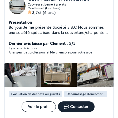
Couvreur et benne à gravats
Montfermeil (Les Fleurs)
3,7/5
(6 avis)
Présentation
Bonjour Je me présente Société S.B.C Nous sommes
une société spécialisée dans la couverture/charpente
Nous avons 25 ans de métier La société SBC et âge de
9ans d'expérience Nous faisons aussi l'évacuation de
Dernier avis laissé par Clement : 5/5
tout type de déchets et de gravats et (démolition)
Il y a plus de 6 mois
Arrangeant et professionnel Merci encore pour votre aide
Nous sommes disponibles pour toutes vos demandes.
Merci beaucoup
Évacuation de déchets ou gravats
Débarrassage d'encombrants
Voir le profil
Contacter