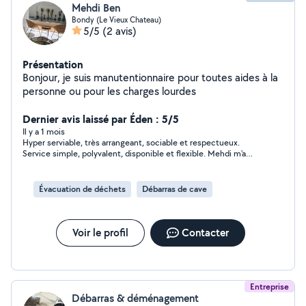
Mehdi Ben
Bondy (Le Vieux Chateau)
5/5
(2 avis)
Présentation
Bonjour, je suis manutentionnaire pour toutes aides à la
personne ou pour les charges lourdes
Dernier avis laissé par Éden : 5/5
Il y a 1 mois
Hyper serviable, très arrangeant, sociable et respectueux.
Service simple, polyvalent, disponible et flexible. Mehdi m'a
aidé plus qu'il ne devait pour une demande un peu compliquée,
qualité à prix abordable. Je recommande.
Évacuation de déchets
Débarras de cave
Voir le profil
Contacter
Entreprise
Débarras & déménagement