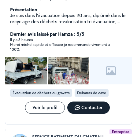
Présentation
Je suis dans l'évacuation depuis 20 ans, diplômé dans le
recyclage des déchets revalorisation tri évacuation,
encombrant, cave box, débarras, évacuation, chantier,
etc.
Dernier avis laissé par Hamza : 5/5
Il y a 3 heures
Merci michel rapide et efficace je recommande vivement a
100%
Évacuation de déchets ou gravats
Débarras de cave
Voir le profil
Contacter
Entreprise
SERVICE BATIMENT DU CHATEAU