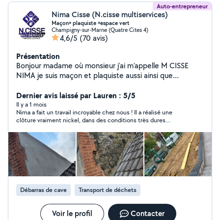
Auto-entrepreneur
Nima Cisse (N.cisse multiservices)
Maçon+ plaquiste +espace vert
Champigny-sur-Marne (Quatre Cites 4)
4,6/5
(70 avis)
Présentation
Bonjour madame où monsieur j'ai m'appelle M CISSE
NIMA je suis maçon et plaquiste aussi ainsi que
paysagiste je suis auto entrepreneur mon entreprise
s'appelle N.CISSE multiservices je vous propose à mes
Dernier avis laissé par Lauren : 5/5
services en tanque maçon -et plâtrier-plaquiste ainsi
Il y a 1 mois
Nima a fait un travail incroyable chez nous ! Il a réalisé une
que jardinier paysagiste je suis à votre disposition
clôture vraiment nickel, dans des conditions très dures
n'hésitez surtout pas contacter si besoin au zéro.
(canicule) avec sourire et bienveillance. Le travail est pro, le
Six.quatre-vingt-cinq.quatre-vingts.cinquante-huit.vingt-
chantier nettoyé tous les soirs, soucis du détail et du moindre
neuf
coût, tarif très attractif, ... que du positif. C'est quelqu'un sur
qui on peut compter tant humainement que
professionnellement et je referais appel à lui pour mes
prochains travaux !
Débarras de cave
Transport de déchets
Voir le profil
Contacter