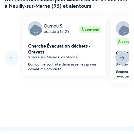
à Neuilly-sur-Marne (93) et alentours
Oumou S.
A
À convenir
postée à 18:29
p
À conveni
Cherche Évacuation déchets -
Gravats
Cherche 
Villiers-sur-Marne (Les Stades)
Gravats
Bonjour, je souhaite debarasser les gravas
Bry-sur-Ma
devant ma proprieté.
Bonjour, je
l'évacuati