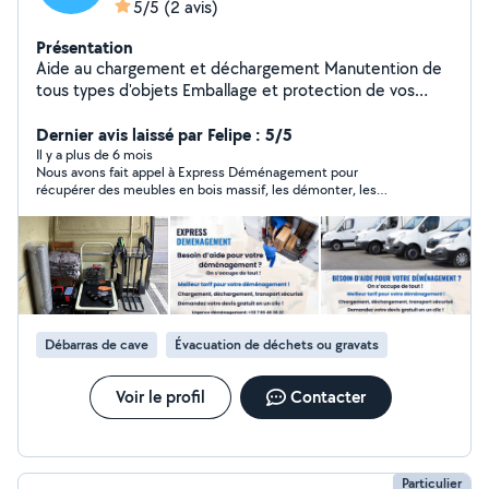
5/5
(2 avis)
Présentation
Aide au chargement et déchargement Manutention de
tous types d'objets Emballage et protection de vos
biens Déménagement Montage de meubles - rapide,
propre, professionnel ! Nos équipes assemblent vos
Dernier avis laissé par Felipe : 5/5
meubles avec soin et efficacité, qu'il s'agisse d'un lit,
Il y a plus de 6 mois
Nous avons fait appel à Express Déménagement pour
d'une armoire ou d'une cuisine complète. Service fiable
récupérer des meubles en bois massif, les démonter, les
Intervention rapide Strasbourg et alentours Contactez-
transporter et les remonter chez nous. Le travail a été réalisé
nous dès aujourd'hui !
avec beaucoup de soin et de professionnalisme. Tout s’est très
bien déroulé, et nous sommes pleinement satisfaits. Nous
recommandons vivement leurs services !
Débarras de cave
Évacuation de déchets ou gravats
Voir le profil
Contacter
Particulier