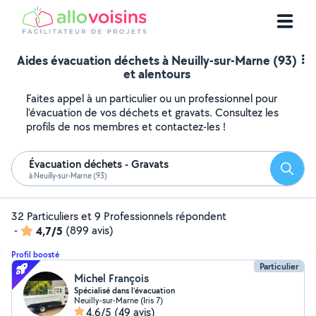
Aides évacuation déchets à Neuilly-sur-Marne (93)
et alentours
Faites appel à un particulier ou un professionnel pour
l'évacuation de vos déchets et gravats. Consultez les
profils de nos membres et contactez-les !
Évacuation déchets - Gravats
Reche
à Neuilly-sur-Marne (93)
32 Particuliers et 9 Professionnels répondent
-
4,7/5
(899 avis)
Profil boosté
Particulier
Michel François
Spécialisé dans l’évacuation
Neuilly-sur-Marne (Iris 7)
4,6/5
(49 avis)