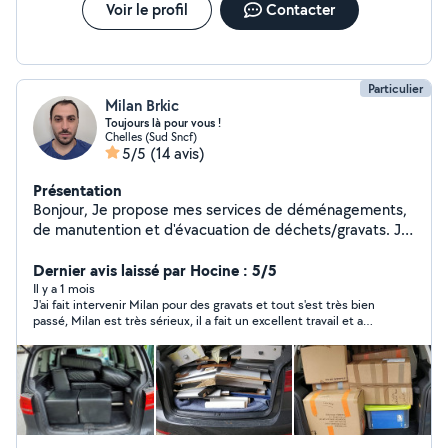
Voir le profil
Contacter
Particulier
Milan Brkic
Toujours là pour vous !
Chelles (Sud Sncf)
5/5
(14 avis)
Présentation
Bonjour, Je propose mes services de déménagements,
de manutention et d'évacuation de déchets/gravats. Je
suis quelqu'un de bon vivant et de serviable, qui ne se
prends pas la tête, toujours à trouver une solution.
Dernier avis laissé par Hocine : 5/5
Disponible pour toute demande d'information.
Il y a 1 mois
J'ai fait intervenir Milan pour des gravats et tout s'est très bien
passé, Milan est très sérieux, il a fait un excellent travail et a
laissé propre, je recommande