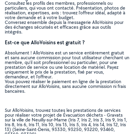
Consultez les profils des membres, professionnels ou
particuliers, qui vous ont contacté. Présentation, photos de
réalisation, expertises, avis : trouvez l'offreur idéal, adapté à
votre demande et à votre budget.
Conversez ensemble depuis la messagerie AlloVoisins pour
des échanges sécurisés et efficaces grâce aux outils
intégrés.
Est-ce que AlloVoisins est gratuit ?
Absolument ! AlloVoisins est un service entièrement gratuit
et sans aucune commission pour tout utilisateur cherchant un
membre, qu’il soit professionnel ou particulier, pour une
prestation de service ou une location de matériel. Payez
uniquement le prix de la prestation, fixé par vous,
demandeur, et l’offreur.
Vous pouvez réaliser le paiement en ligne de la prestation
directement sur AlloVoisins, sans aucune commission ni frais
bancaires.
Sur AlloVoisins, trouvez toutes les prestations de services
pour réaliser votre projet de Évacuation déchets - Gravats
sur la ville de Neuilly-sur-Marne (Iris 7, Iris 2, Iris 3, Iris 9, Iris 1,
Iris 8, Iris 6, Iris 11, Iris 10, Iris 15, Iris 5, Iris 4, Iris 14, Iris 12, Iris
13) (Seine-Saint-Denis, 93330, 93250, 93220, 93460,