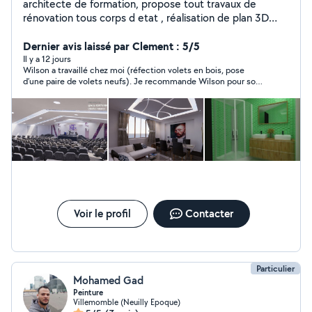
architecte de formation, propose tout travaux de
rénovation tous corps d etat , réalisation de plan 3D
grande définition
Dernier avis laissé par Clement : 5/5
Il y a 12 jours
Wilson a travaillé chez moi (réfection volets en bois, pose
d’une paire de volets neufs). Je recommande Wilson pour son
sérieux, et la qualité de son travail. Je le recommande
fortement !
Voir le profil
Contacter
Particulier
Mohamed Gad
Peinture
Villemomble (Neuilly Epoque)