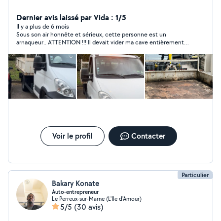
Dernier avis laissé par Vida : 1/5
Il y a plus de 6 mois
Sous son air honnête et sérieux, cette personne est un
arnaqueur.. ATTENTION !!! Il devait vider ma cave entièrement
et a profité que je m'éloigne pour déposer sauvagement une
partie des déchets dans la cave de mon voisin qui était restée
ouverte. Depuis, il ne répond plus à mes messages en faisant le
mort. C'est comme ça que Michel m'a remerciée du pourboire
que je lui avait gentiment accordé.
Voir le profil
Contacter
Particulier
Bakary Konate
Auto-entrepreneur
Le Perreux-sur-Marne (L'Ile d'Amour)
5/5
(30 avis)