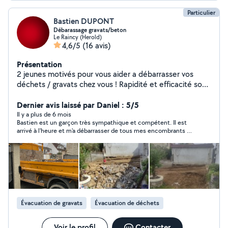
Particulier
Bastien DUPONT
Débarassage gravats/beton
Le Raincy (Herold)
4,6/5
(16 avis)
Présentation
2 jeunes motivés pour vous aider a débarrasser vos
déchets / gravats chez vous ! Rapidité et efficacité sont
nos objectifs. Contactez moi par tel au zero six, 20 94
43 08, parfois je n'ai pas les notifications de la part
Dernier avis laissé par Daniel : 5/5
d'allovoisins
Il y a plus de 6 mois
Bastien est un garçon très sympathique et compétent. Il est
arrivé à l'heure et m'a débarrasser de tous mes encombrants en
un clin d'œil !! vous pouvez lui faire confiance à cent pour cent.
C'est l'un dès meilleurs sur ce site.
Évacuation de gravats
Évacuation de déchets
Voir le profil
Contacter