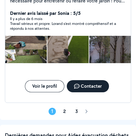
nécessaire pour entretenir où refaire votre jardin ! Pour
plus d'informations contactez moi! Merci!!! Entretien,
Création, Taille haie, Gazon synthétique, Gazon naturel,
Dernier avis laissé par Sonia : 5/5
Élagage !!! Etc! Je fais aussi rénovation intérieur : enduit,
Il y a plus de 6 mois
Travail sérieux et propre. Lorand s'est montré compréhensif et a
peinture etc! Petit bricolage !!!
répondu à nos attentes.
Voir le profil
Contacter
1
2
3
Page
suivante
Dernières demandes pour Aides évacuation déchets