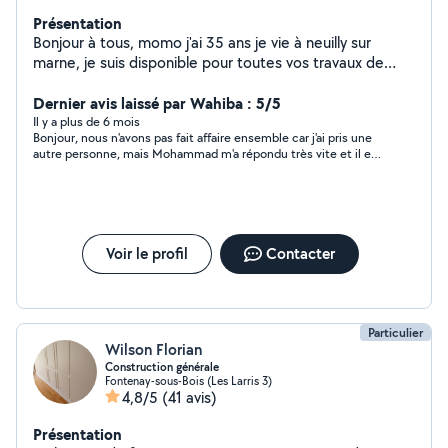
Présentation
Bonjour à tous, momo j'ai 35 ans je vie à neuilly sur
marne, je suis disponible pour toutes vos travaux de
rénovation maçonnerie, carrelage peinture, parquet,
montage meuble et même pour votre déménagement.
Dernier avis laissé par Wahiba : 5/5
Avec un prix raisonnable
Il y a plus de 6 mois
Bonjour, nous n'avons pas fait affaire ensemble car j'ai pris une
autre personne, mais Mohammad m'a répondu très vite et il est
aimable.
Voir le profil
Contacter
Particulier
Wilson Florian
Construction générale
Fontenay-sous-Bois (Les Larris 3)
4,8/5
(41 avis)
Présentation