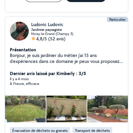
Particulier
Ludovic Ludovic
Jardinier paysagiste
Noisy-le-Grand (Champy 3)
4,8/5
(52 avis)
Présentation
Bonjour, je suis jardinier du métier j'ai 15 ans
d'expériences dans ce domaine je peux vous proposez
mes services d'entretien pour votre jardin comme (la
tonte de pelouse, le fauchage , taille de haies et
Dernier avis laissé par Kimberly : 3/5
d'arbustes, désherbage des massifs, bêchage,
Il y a 4 mois
À l’heure, efficace.
plantations de végétaux, création massifs, paillage
copeaux de bois, petit élagage d'arbres et je peux
éventuellement passer le karcher avec produit de
nettoyage sur votre terrasse et évacuer vos déchets
verts en déchèterie ainsi vos des gravats et de vos
meubles je me déplace uniquement dans le 77 91 93 94
devis gratuit sur place
Évacuation de déchets ou gravats
Transport de déchets