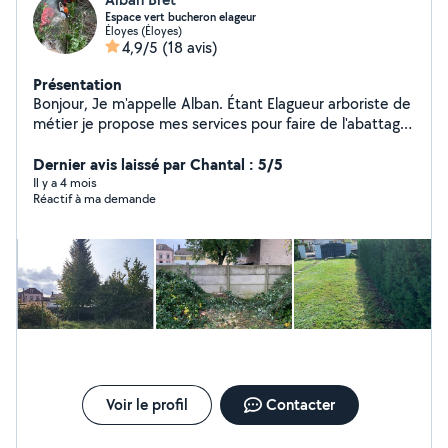
Espace vert bucheron elageur
Éloyes (Éloyes)
4,9/5
(18 avis)
Présentation
Bonjour, Je m'appelle Alban. Étant Elagueur arboriste de
métier je propose mes services pour faire de l'abattage,
démontage et taille et je peux aussi effectuer de
Dernier avis laissé par Chantal : 5/5
l'entretien espace vert en général. Cordialement
Il y a 4 mois
Réactif à ma demande
Voir le profil
Contacter