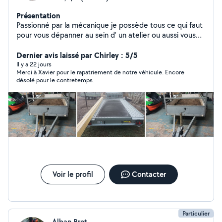
Présentation
Passionné par la mécanique je possède tous ce qui faut
pour vous dépanner au sein d' un atelier ou aussi vous
pourriez faire votre mécanique seul .Je peux aussi vous
proposer divers services N'hésitez pas à demander je
Dernier avis laissé par Chirley : 5/5
me ferai un plaisir de vous répondre.
Il y a 22 jours
Merci à Xavier pour le rapatriement de notre véhicule. Encore
désolé pour le contretemps.
Voir le profil
Contacter
Particulier
Alban Bret