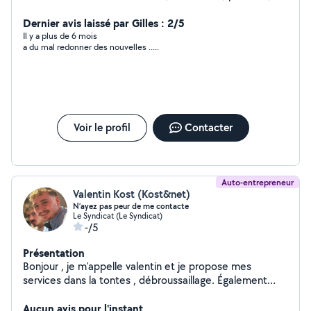
tapisserie, plomberie, tondage et pleins d'autres
domaines
Dernier avis laissé par Gilles : 2/5
Il y a plus de 6 mois
a du mal redonner des nouvelles .....
Voir le profil
Contacter
Auto-entrepreneur
Valentin Kost (Kost&net)
N’ayez pas peur de me contacte
Le Syndicat (Le Syndicat)
-/5
Présentation
Bonjour , je m'appelle valentin et je propose mes
services dans la tontes , débroussaillage. Également
débarrasser des encombrant ou des taches de
bricolage.
Aucun avis pour l'instant