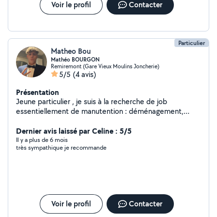
Voir le profil
Contacter
Particulier
Matheo Bou
Mathéo BOURGON
Remiremont (Gare Vieux Moulins Joncherie)
5/5
(4 avis)
Présentation
Jeune particulier , je suis à la recherche de job
essentiellement de manutention : déménagement,
jardin. Je suis aussi diplômé donc je peux faire de l'aide
au devoirs dans presque toutes les matières.
Dernier avis laissé par Celine : 5/5
Il y a plus de 6 mois
très sympathique je recommande
Voir le profil
Contacter