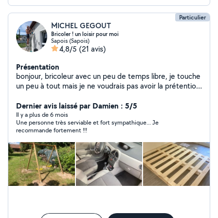
Particulier
MICHEL GEGOUT
Bricoler ! un loisir pour moi
Sapois (Sapois)
4,8/5
(21 avis)
Présentation
bonjour, bricoleur avec un peu de temps libre, je touche
un peu à tout mais je ne voudrais pas avoir la prétention
de tout faire ou réparer ! Je peux nettoyer votre
véhicule en réussissant à le remettre quasiment à neuf !
Dernier avis laissé par Damien : 5/5
Egalement disponible pour rapatriement de voiture ou
Il y a plus de 6 mois
Une personne très serviable et fort sympathique... Je
conduite de véhicule, je répond à toute demande !
recommande fortement !!!
merci