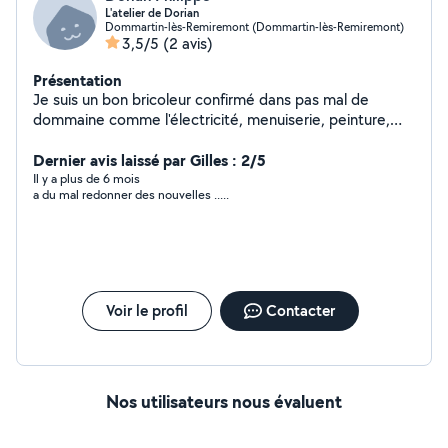
L'atelier de Dorian
Dommartin-lès-Remiremont (Dommartin-lès-Remiremont)
3,5/5
(2 avis)
Présentation
Je suis un bon bricoleur confirmé dans pas mal de
dommaine comme l'électricité, menuiserie, peinture,
tapisserie, plomberie, tondage et pleins d'autres
domaines
Dernier avis laissé par Gilles : 2/5
Il y a plus de 6 mois
a du mal redonner des nouvelles .....
Voir le profil
Contacter
Nos utilisateurs nous évaluent