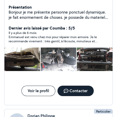
Présentation
Bonjour je me présente personne ponctuel dynamique.
je fait enormement de choses. je possede du materiel
professionnel. Je suis électromécanicien et j'effectue
divers dépannage et de montage électrique ou
Dernier avis laissé par Coumba : 5/5
dépannage, électroménager , pose d'étagères et autres
Il y a plus de 6 mois
Emmanuel est venu chez moi pour réparer mon armoire. Je le
dépannage automobile à bientôt Merci
recommande vivement : très gentil, à l’écoute, minutieux et
son travail est impeccable. Je recommande
Voir le profil
Contacter
Particulier
Dorian Philippe