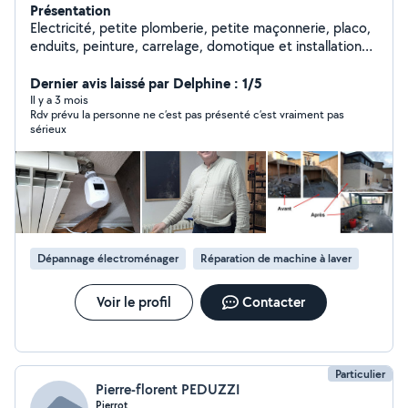
Présentation
Electricité, petite plomberie, petite maçonnerie, placo,
enduits, peinture, carrelage, domotique et installation
de têtes thermostatiques connectées, cours
d'informatique, montage de meuble, petite menuiserie,
Dernier avis laissé par Delphine : 1/5
...
Il y a 3 mois
Rdv prévu la personne ne c’est pas présenté c’est vraiment pas
sérieux
Dépannage électroménager
Réparation de machine à laver
Voir le profil
Contacter
Particulier
Pierre-florent PEDUZZI
Pierrot