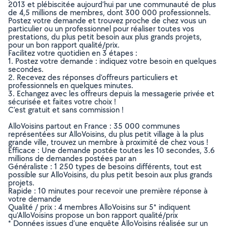
2013 et plébiscitée aujourd’hui par une communauté de plus
de 4,5 millions de membres, dont 300 000 professionnels.
Postez votre demande et trouvez proche de chez vous un
particulier ou un professionnel pour réaliser toutes vos
prestations, du plus petit besoin aux plus grands projets,
pour un bon rapport qualité/prix.
Facilitez votre quotidien en 3 étapes :
1. Postez votre demande : indiquez votre besoin en quelques
secondes.
2. Recevez des réponses d’offreurs particuliers et
professionnels en quelques minutes.
3. Echangez avec les offreurs depuis la messagerie privée et
sécurisée et faites votre choix !
C’est gratuit et sans commission !
AlloVoisins partout en France : 35 000 communes
représentées sur AlloVoisins, du plus petit village à la plus
grande ville, trouvez un membre à proximité de chez vous !
Efficace : Une demande postée toutes les 10 secondes, 3.6
millions de demandes postées par an
Généraliste : 1 250 types de besoins différents, tout est
possible sur AlloVoisins, du plus petit besoin aux plus grands
projets.
Rapide : 10 minutes pour recevoir une première réponse à
votre demande
Qualité / prix : 4 membres AlloVoisins sur 5* indiquent
qu’AlloVoisins propose un bon rapport qualité/prix
* Données issues d’une enquête AlloVoisins réalisée sur un