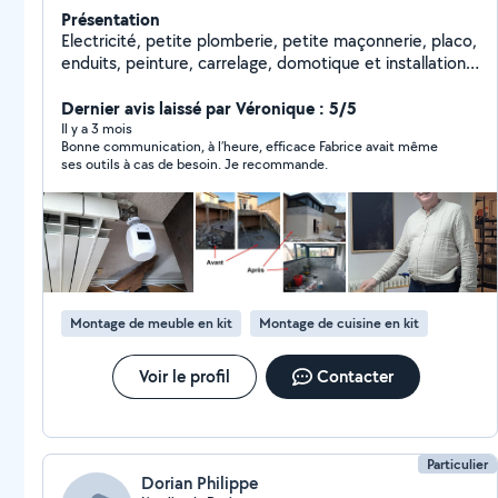
Présentation
Electricité, petite plomberie, petite maçonnerie, placo,
enduits, peinture, carrelage, domotique et installation
de têtes thermostatiques connectées, cours
d'informatique, montage de meuble, petite menuiserie,
Dernier avis laissé par Véronique : 5/5
...
Il y a 3 mois
Bonne communication, à l’heure, efficace Fabrice avait même
ses outils à cas de besoin. Je recommande.
Montage de meuble en kit
Montage de cuisine en kit
Voir le profil
Contacter
Particulier
Dorian Philippe