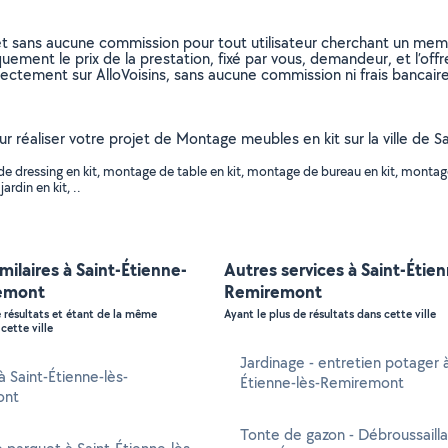
et sans aucune commission pour tout utilisateur cherchant un membre
uement le prix de la prestation, fixé par vous, demandeur, et l’offr
rectement sur AlloVoisins, sans aucune commission ni frais bancaire
pour réaliser votre projet de Montage meubles en kit sur la ville d
e dressing en kit, montage de table en kit, montage de bureau en kit, mont
rdin en kit, ..
imilaires à Saint-Étienne-
Autres services à Saint-Étien
emont
Remiremont
e résultats et étant de la même
Ayant le plus de résultats dans cette ville
cette ville
Jardinage - entretien potager à
à Saint-Étienne-lès-
Étienne-lès-Remiremont
ont
Tonte de gazon - Débroussaill