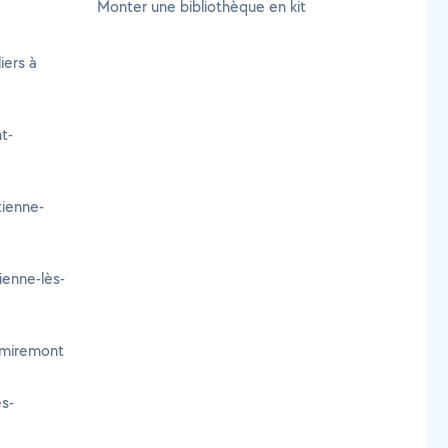
Monter une bibliothèque en kit
iers à
t-
tienne-
ienne-lès-
emiremont
ès-