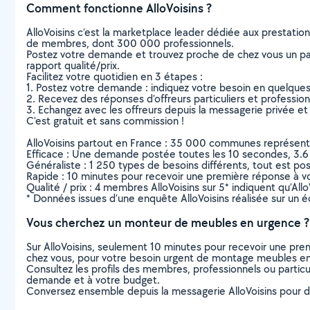
Comment fonctionne AlloVoisins ?
AlloVoisins c’est la marketplace leader dédiée aux prestatio
de membres, dont 300 000 professionnels.
Postez votre demande et trouvez proche de chez vous un parti
rapport qualité/prix.
Facilitez votre quotidien en 3 étapes :
1. Postez votre demande : indiquez votre besoin en quelque
2. Recevez des réponses d’offreurs particuliers et professio
3. Echangez avec les offreurs depuis la messagerie privée et 
C’est gratuit et sans commission !
AlloVoisins partout en France : 35 000 communes représentées 
Efficace : Une demande postée toutes les 10 secondes, 3.6
Généraliste : 1 250 types de besoins différents, tout est poss
Rapide : 10 minutes pour recevoir une première réponse à 
Qualité / prix : 4 membres AlloVoisins sur 5* indiquent qu’All
* Données issues d’une enquête AlloVoisins réalisée sur un é
Vous cherchez un monteur de meubles en urgence ?
Sur AlloVoisins, seulement 10 minutes pour recevoir une p
chez vous, pour votre besoin urgent de montage meubles en
Consultez les profils des membres, professionnels ou particuli
demande et à votre budget.
Conversez ensemble depuis la messagerie AlloVoisins pour de