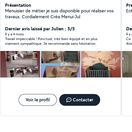
Présentation
Pr
Menuisier de métier je suis disponible pour réaliser vos
travaux. Cordialement Créa Menui-Jul
Dernier avis laissé par Julien : 5/5
De
Il y a 4 mois
Il 
Travail impeccable ! Ponctuel, très bien équipé et en plus
Ce 
vraiment sympathique. Je recommande sans hésitation.
Alo
cri
Voir le profil
Contacter