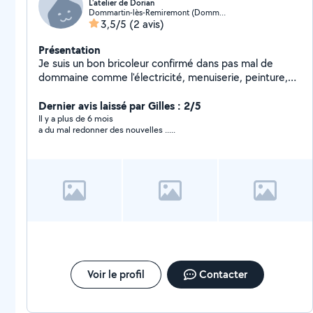
L'atelier de Dorian
Dommartin-lès-Remiremont (Dommartin-lès-Remiremont)
3,5/5
(2 avis)
Présentation
Je suis un bon bricoleur confirmé dans pas mal de
dommaine comme l'électricité, menuiserie, peinture,
tapisserie, plomberie, tondage et pleins d'autres
domaines
Dernier avis laissé par Gilles : 2/5
Il y a plus de 6 mois
a du mal redonner des nouvelles .....
Voir le profil
Contacter