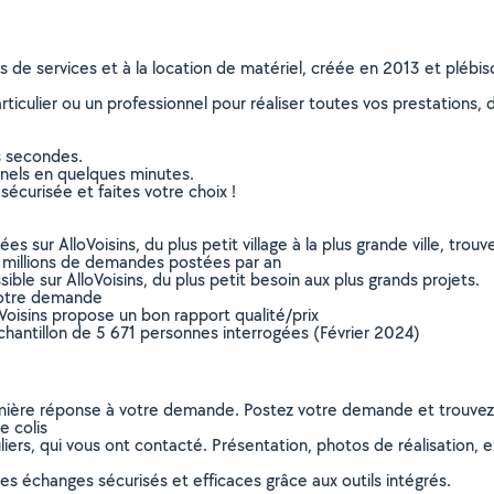
ns de services et à la location de matériel, créée en 2013 et plébi
culier ou un professionnel pour réaliser toutes vos prestations, d
s secondes.
nnels en quelques minutes.
sécurisée et faites votre choix !
sur AlloVoisins, du plus petit village à la plus grande ville, tro
 millions de demandes postées par an
ible sur AlloVoisins, du plus petit besoin aux plus grands projets.
votre demande
oVoisins propose un bon rapport qualité/prix
chantillon de 5 671 personnes interrogées (Février 2024)
remière réponse à votre demande. Postez votre demande et trouve
e colis
ers, qui vous ont contacté. Présentation, photos de réalisation, exp
s échanges sécurisés et efficaces grâce aux outils intégrés.