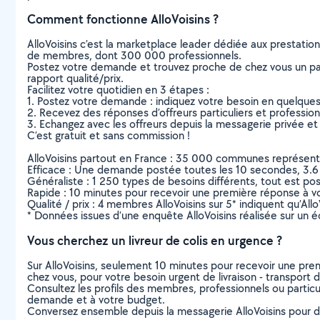
Comment fonctionne AlloVoisins ?
AlloVoisins c’est la marketplace leader dédiée aux prestatio
de membres, dont 300 000 professionnels.
Postez votre demande et trouvez proche de chez vous un parti
rapport qualité/prix.
Facilitez votre quotidien en 3 étapes :
1. Postez votre demande : indiquez votre besoin en quelque
2. Recevez des réponses d’offreurs particuliers et professio
3. Echangez avec les offreurs depuis la messagerie privée et 
C’est gratuit et sans commission !
AlloVoisins partout en France : 35 000 communes représentées 
Efficace : Une demande postée toutes les 10 secondes, 3.6
Généraliste : 1 250 types de besoins différents, tout est poss
Rapide : 10 minutes pour recevoir une première réponse à 
Qualité / prix : 4 membres AlloVoisins sur 5* indiquent qu’All
* Données issues d’une enquête AlloVoisins réalisée sur un é
Vous cherchez un livreur de colis en urgence ?
Sur AlloVoisins, seulement 10 minutes pour recevoir une p
chez vous, pour votre besoin urgent de livraison - transport d
Consultez les profils des membres, professionnels ou particuli
demande et à votre budget.
Conversez ensemble depuis la messagerie AlloVoisins pour de