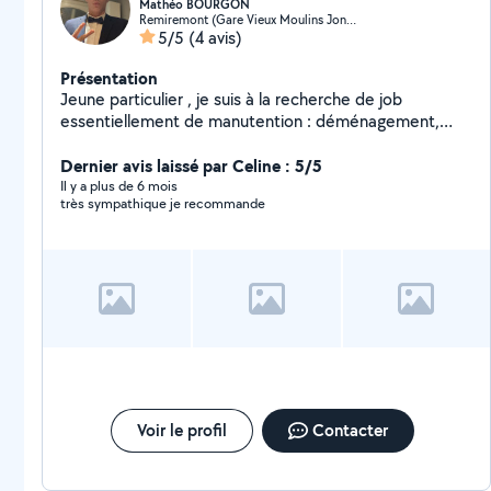
Mathéo BOURGON
Remiremont (Gare Vieux Moulins Joncherie)
5/5
(4 avis)
Présentation
Jeune particulier , je suis à la recherche de job
essentiellement de manutention : déménagement,
jardin. Je suis aussi diplômé donc je peux faire de l'aide
au devoirs dans presque toutes les matières.
Dernier avis laissé par Celine : 5/5
Il y a plus de 6 mois
très sympathique je recommande
Voir le profil
Contacter