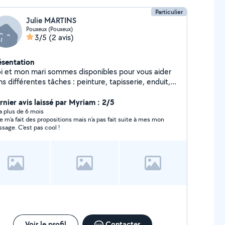
Particulier
Julie MARTINS
Pouxeux (Pouxeux)
3/5
(2 avis)
ésentation
i et mon mari sommes disponibles pour vous aider
s différentes tâches : peinture, tapisserie, enduit,
colage, jardinage, ménage, administratif, garde
enfant ou d'animaux
rnier avis laissé par Myriam : 2/5
y a plus de 6 mois
ie m'a fait des propositions mais n'a pas fait suite à mes mon
sage. C'est pas cool !
Voir le profil
Contacter