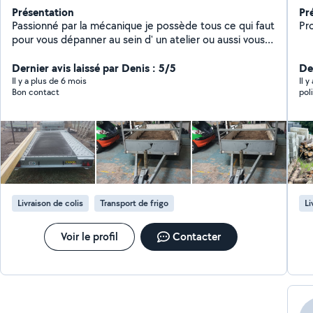
Présentation
Pr
Passionné par la mécanique je possède tous ce qui faut
Pro
pour vous dépanner au sein d' un atelier ou aussi vous
pourriez faire votre mécanique seul .Je peux aussi vous
proposer divers services N'hésitez pas à demander je
Dernier avis laissé par Denis : 5/5
Der
me ferai un plaisir de vous répondre.
Il y a plus de 6 mois
Il y
Bon contact
pol
Livraison de colis
Transport de frigo
Li
Voir le profil
Contacter