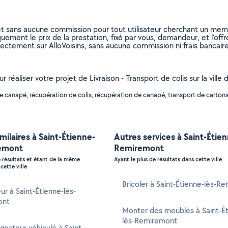
et sans aucune commission pour tout utilisateur cherchant un membre
uement le prix de la prestation, fixé par vous, demandeur, et l’offr
rectement sur AlloVoisins, sans aucune commission ni frais bancaire
our réaliser votre projet de Livraison - Transport de colis sur la v
 canapé, récupération de colis, récupération de canapé, transport de cartons,
imilaires à Saint-Étienne-
Autres services à Saint-Étien
emont
Remiremont
e résultats et étant de la même
Ayant le plus de résultats dans cette ville
cette ville
Bricoler à Saint-Étienne-lès-R
ur à Saint-Étienne-lès-
ont
Monter des meubles à Saint-Ét
lès-Remiremont
ateur véhiculé à Saint-