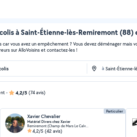
 colis à Saint-Étienne-lès-Remiremont (88) 
colis car vous avez un empêchement ? Vous devez déménager mais v
vreurs sur AlloVoisins et contactez-les !
à
ent
-
4,2/5
(74 avis)
Particulier
Xavier Chevalier
Matériel Divers chez Xavier
Remiremont (Champ de Mars Le Calvaire La Magdelaine)
4,2/5
(42 avis)