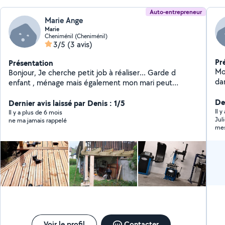
Auto-entrepreneur
Marie Ange
Marie
Cheniménil (Cheniménil)
3/5
(3 avis)
Pr
Présentation
Mo
Bonjour, Je cherche petit job à réaliser... Garde d
dan
enfant , ménage mais également mon mari peut
bri
réaliser quelques travaux gros oeuvre ou mécanique
d'
De
Dernier avis laissé par Denis : 1/5
Il 
Il y a plus de 6 mois
Jul
ne ma jamais rappelé
mes
Voir le profil
Contacter