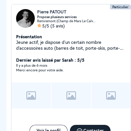
Particulier
Pierre PATOUT
Propose plusieurs services
Remiremont (Champ de Mars Le Calvaire La Magdelaine)
5/5
(5 avis)
Présentation
Jeune actif, je dispose d'un certain nombre
d'accessoires auto (barres de toit, porte-skis, porte-
vélos, siège-auto, etc.) que je serai ravi de mettre à
votre disposition pour un ou plusieurs jours ! Egalement
Dernier avis laissé par Sarah : 5/5
disponible pour la tonte de votre pelouse sur
Il y a plus de 6 mois
Merci encore pour votre aide.
Remiremont, ainsi que pour des cours particuliers dans
les environs.
Voir le profil
Contacter