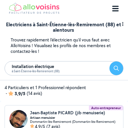
Electriciens à Saint-Étienne-lès-Remiremont (88) et
alentours
Trouvez rapidement l'électricien qu'il vous faut avec
AlloVoisins ! Visualisez les profils de nos membres et
contactez-les !
Installation électrique
Reche
à Saint-Étienne-lès-Remiremont (88)
4 Particuliers et 1 Professionnel répondent
-
3,9/5
(14 avis)
Auto-entrepreneur
Jean-Baptiste PICARD (jib menuiserie)
Artisan menuisier
Dommartin-lès-Remiremont (Dommartin-lès-Remiremont)
4,9/5
(7 avis)