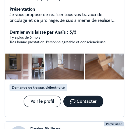
Présentation
Je vous propose de réaliser tous vos travaux de
bricolage et de jardinage. Je suis à même de réaliser
des petits travaux en tout genre (électricité, plomberie,
carrelage, parquet, revêtements sols et murs, peinture,
Dernier avis laissé par Anaïs : 5/5
plaque de plâtre, montage de meubles et serrurerie).
Il y a plus de 6 mois
Très bonne prestation. Personne agréable et consciencieuse.
Compétent dans le domaine de la menuiserie, je saurai
également répondre à vos demandes et besoins pour
les dépannages en tout genre : entretien des portes,
fenêtres, portes de garage et volets (réglages,
graissage, nettoyage ). Je réalise aussi les travaux de
jardinage : tonte de pelouse, taille de haies,
désherbage, nettoyage des allées,
Demande de travaux d’électricité
Voir le profil
Contacter
Particulier
Dorian Philippe