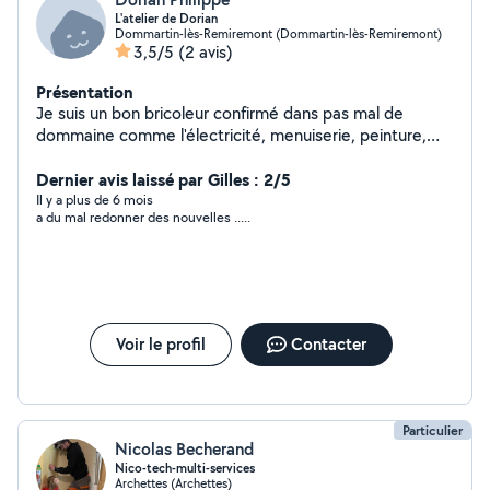
L'atelier de Dorian
Dommartin-lès-Remiremont (Dommartin-lès-Remiremont)
3,5/5
(2 avis)
Présentation
Je suis un bon bricoleur confirmé dans pas mal de
dommaine comme l'électricité, menuiserie, peinture,
tapisserie, plomberie, tondage et pleins d'autres
domaines
Dernier avis laissé par Gilles : 2/5
Il y a plus de 6 mois
a du mal redonner des nouvelles .....
Voir le profil
Contacter
Particulier
Nicolas Becherand
Nico-tech-multi-services
Archettes (Archettes)