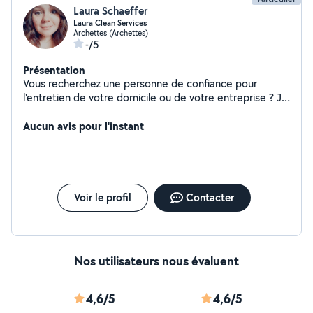
Laura Schaeffer
Laura Clean Services
Archettes (Archettes)
-/5
Présentation
Vous recherchez une personne de confiance pour
l'entretien de votre domicile ou de votre entreprise ? Je
vous propose mes services en tant qu'aide ménagère.
Mes prestation : - Nettoyage et entretien des pièces
Aucun avis pour l'instant
de vie (poussière, sols, vitres...) - Repassage et pliage
du linge - Rangement et organisation de votre intérieur -
Désinfection des locaux - Nettoyage vitres - .... Secteur
: Arches/Dinozé/Epinal/Golbey/Chantraine/ remiremont
et ses environs Planning flexible !
Voir le profil
Contacter
Nos utilisateurs nous évaluent
4,6/5
4,6/5