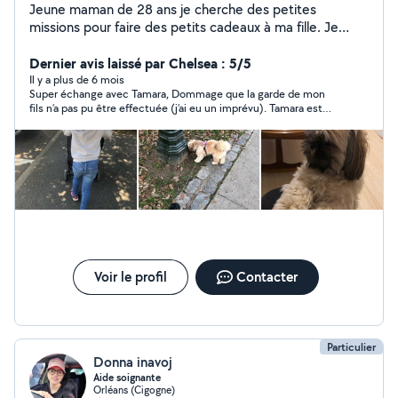
Jeune maman de 28 ans je cherche des petites
missions pour faire des petits cadeaux à ma fille. Je
serais très ravie de m'occuper de vos boules de poils
pendant un séjour, de m'occuper de vos enfants avant
Dernier avis laissé par Chelsea : 5/5
ou après l'école, ou même vous donner un petit coup
Il y a plus de 6 mois
Super échange avec Tamara, Dommage que la garde de mon
de main pour des petits travaux, petites courses ou
fils n’a pas pu être effectuée (j’ai eu un imprévu). Tamara est
même des balades ! Diplômée d'un bac pro métier de la
une personne, très compréhensible et arrangeante !!!
mode, passionnée par les enfants, la musique et j'adore
lire. Amoureuse des animaux, j'en ai toujours eu, petit
chien, chats, hamster, poisson
Voir le profil
Contacter
Particulier
Donna inavoj
Aide soignante
Orléans (Cigogne)