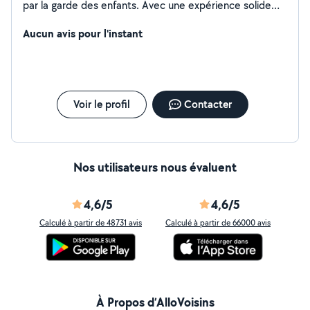
par la garde des enfants. Avec une expérience solide
dans le domaine du babysitting, je m'engage à fournir un
environnement sûr, enrichissant et amusant pour vos
Aucun avis pour l'instant
enfants. Mon objectif est de créer une relation de
confiance avec votre famille tout en offrant une
attention personnalisée à vos petits. N'hésitez pas à me
contacter pour discuter de vos besoins en matière de
garde d'enfants. Bien à vous, Ghita
Voir le profil
Contacter
Nos utilisateurs nous évaluent
4,6/5
4,6/5
Calculé à partir de 48731 avis
Calculé à partir de 66000 avis
À Propos d’AlloVoisins