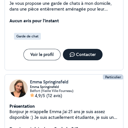
Je vous propose une garde de chats à mon domicile,
dans une pièce entièrement aménagée pour leur
confort et leur bien-être. Un seul chat est accueilli à la
fois, sauf s'il s'agit de chats d'une même famille, afin de
Aucun avis pour l'instant
leur offrir un environnement calme et sans stress. La
pièce est entièrement nettoyée et désinfectée entre
Garde de chat
chaque séjour. La nourriture est fournie par les
propriétaires afin de respecter les habitudes
alimentaires de leur chat. Votre compagnon sera
Voir le profil
Contacter
accueilli avec douceur, patience et toute l'attention qu'il
mérite pendant votre absence.
Particulier
Emma Springinsfeld
Emma Springinsfeld
Belfort (Vieille Ville-Fourneau)
4,9/5
(12 avis)
Présentation
Bonjour je m'appelle Emma j'ai 21 ans je suis assez
disponible :) Je suis actuellement étudiante, je suis une
personne polyvalente et je recherche des petits travaux