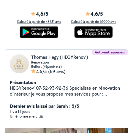
4,6/5
4,6/5
Calculé à partir de 48731 avis
Calculé à partir de 66000 avis
Auto-entrepreneur
Thomas Hegy (HEGYRenov’)
Renovation
Belfort (Pépinière 2)
4,5/5
(89 avis)
Présentation
HEGYRenov' 07-52-93-92-36 Spécialiste en rénovation
d'intérieur je vous propose mes services pour :
Rénovation d'intérieur tout domaine Petite démolition
et grosse demolition Menuiserie intérieure/ext (porte,
Dernier avis laissé par Sarah : 5/5
fenetre, veranda, cuisine etcetc...) Placo - isolation -
Il y a 14 jours
Un énorme merci 🙏
peinture Carrelage Petit bricolage Toiture Snap :
hegyrenov