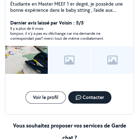
Étudiante en Master MEEF 1 er degré, je possède une
bonne expérience dans le baby sitting , l'aide aux
devoirs et la garde d'animaux. Motivée, sérieuse , a
l'écoute je saurais répondre à vos demandes.
Dernier avis laissé par Voisin : 5/5
Il y a plus de 6 mois
bonjour, il n'y a pas eu d'échange car ma demande ne
correspondait pas!! merci tout de même cordialement
Voir le profil
Contacter
Vous souhaitez proposer vos services de Garde
chat ?