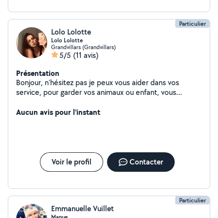
Particulier
Lolo Lolotte
Lolo Lolotte
Grandvillars (Grandvillars)
5/5
(11 avis)
Présentation
Bonjour, n'hésitez pas je peux vous aider dans vos
service, pour garder vos animaux ou enfant, vous
m'amener à quelque part, ou encore aller chercher vos
courses ect n'hésitez pas
Aucun avis pour l'instant
Voir le profil
Contacter
Particulier
Emmanuelle Vuillet
Manue