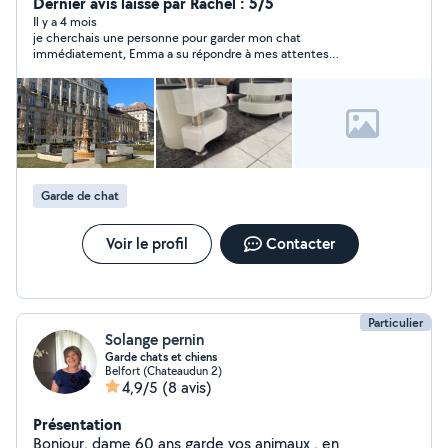
à effectuer comme du nettoyage, de la garde d'enfants
Dernier avis laissé par Rachel : 5/5
ou d'animaux sur Belfort et environs. Contactez moi
Il y a 4 mois
je cherchais une personne pour garder mon chat
pour plus d'informations !
immédiatement, Emma a su répondre à mes attentes
spontanément, très réactive. la rencontre s'est faite
rapidement et le contact avec mon chat fût un vrai plaisir. je
recommande à 100%
Garde de chat
Voir le profil
Contacter
Particulier
Solange pernin
Garde chats et chiens
Belfort (Chateaudun 2)
4,9/5
(8 avis)
Présentation
Bonjour, dame 60 ans garde vos animaux , en