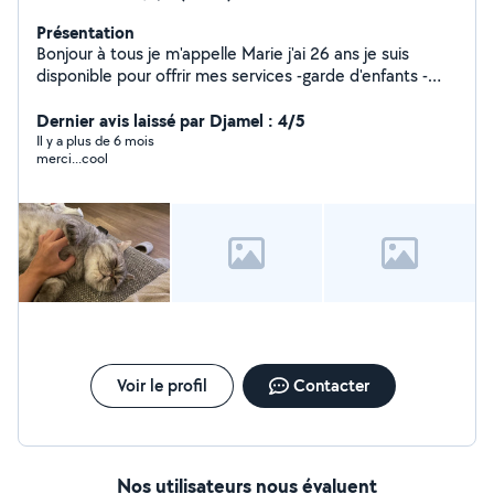
Présentation
Bonjour à tous je m'appelle Marie j'ai 26 ans je suis
disponible pour offrir mes services -garde d'enfants -
garde d'animaux /chat/ rongeur -aide à la personne -
petit travaux -jardinage -aide aux courses -livraison -
Dernier avis laissé par Djamel : 4/5
déménagement -J'ai 3 années d'expérience dans la
Il y a plus de 6 mois
merci...cool
petite enfant -3 année dans l'aide à la personne âgée
BTS Ndrc -expérience en clinique vétérinaire -Une
grande passion pour les animaux Secteur belfort et
environ et mulhouse contactez-moi en message privé
pour plus de renseignements Actuellement je suis
assistante dentaire
Voir le profil
Contacter
Nos utilisateurs nous évaluent