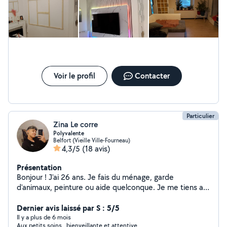
Voir le profil
Contacter
Particulier
Zina Le corre
Polyvalente
Belfort (Vieille Ville-Fourneau)
4,3/5
(18 avis)
Présentation
Bonjour ! J'ai 26 ans. Je fais du ménage, garde
d'animaux, peinture ou aide quelconque. Je me tiens a
disposition pour vous offrir un service top qualité :)
J'adore rendre service alors n'hésitez pas !
Dernier avis laissé par S : 5/5
Il y a plus de 6 mois
Aux petits soins...bienveillante et attentive.