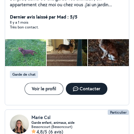
appartement chez moi ou chez vous .j'ai un jardin
commun mais personne n'y va , je n'ai plus d'animaux
,donc je peux en garder. Pas de chien catégorisé car je
Dernier avis laissé par Mad : 5/5
n'ai pas le certificat pour eux J'habite pas loin de lieux
Il y a 1 mois
Très bon contact.
de balade , pas loin d'un étang ou ont peut faire le tour
A bientôt
Garde de chat
Voir le profil
Contacter
Particulier
Marie Csl
Garde enfant, animaux, aide
Bessoncourt (Bessoncourt)
4,8/5
(6 avis)