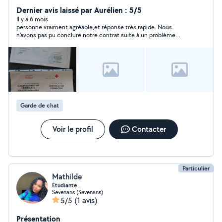
handicap. Certifiée garde d'enfant à domicile
Dernier avis laissé par Aurélien : 5/5
Il y a 6 mois
personne vraiment agréable,et réponse très rapide. Nous
n'avons pas pu conclure notre contrat suite à un problème
personnel de ma part . Je recommande vivement Vanessa
Garde de chat
Voir le profil
Contacter
Particulier
Mathilde
Étudiante
Sevenans (Sevenans)
5/5
(1 avis)
Présentation