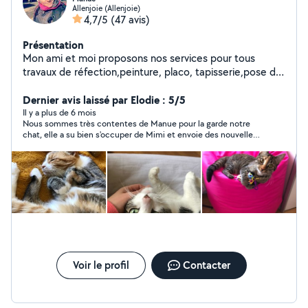
Allenjoie (Allenjoie)
4,7/5
(47 avis)
Présentation
Mon ami et moi proposons nos services pour tous
travaux de réfection,peinture, placo, tapisserie,pose de
carrelage..aide au déménagement,manutention,ainsi
que l'entretien extérieurs,tonte de pelouse,taille de
Dernier avis laissé par Elodie : 5/5
haies etc..Service à la personne ménage course. Nous
Il y a plus de 6 mois
Nous sommes très contentes de Manue pour la garde notre
nous ferons également le plaisir de garder vos animaux
chat, elle a su bien s'occuper de Mimi et envoie des nouvelles
domestique dans notre maison avec jardin.
très régulièrement. Notre chat a trouvé sa nounou!
Voir le profil
Contacter